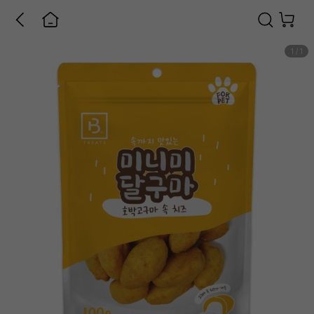
1
/
1