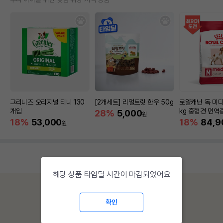
그리니즈 오리지널 티니 130
[2개세트] 리얼트릿 한우 50g
로얄캐닌 독 미디
개입
kg 중형견 면역
28%
5,000
원
18%
53,000
18%
84,9
원
해당 상품 타임딜 시간이 마감되었어요
확인