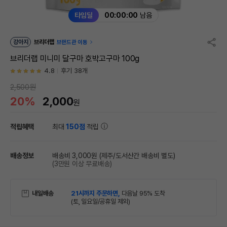
타임딜
00:00:00
남음
강아지
브리더랩
브랜드관 이동
브리더랩 미니미 달구마 호박고구마 100g
4.8
후기 38개
2,500원
20%
2,000
원
적립혜택
최대
150점
적립
배송정보
배송비 3,000원
(제주/도서산간 배송비 별도)
(3만원 이상 무료배송)
내일배송
21시까지 주문하면,
다음날 95% 도착
(토, 일요일/공휴일 제외)