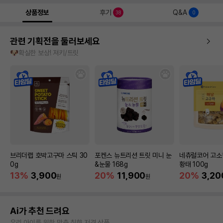
상품정보
후기
Q&A
38
0
관련 기획전을 둘러보세요
🐶확실한 보상! 져키/트릿
브리더랩 호박고구마 스틱 30
포켄스 뉴트리션 트릿 미니 눈
네츄럴코어 고소
0g
&눈물 168g
황태 100g
13%
3,900
20%
11,900
20%
3,20
원
원
Ai가 추천 드려요
우리 아이를 위한 맞춤 취향 저격 상품