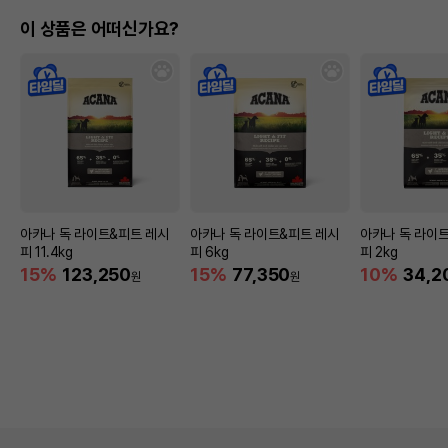
이 상품은 어떠신가요?
아카나 독 라이트&피트 레시
아카나 독 라이트&피트 레시
아카나 독 라이
피 11.4kg
피 6kg
피 2kg
15%
123,250
15%
77,350
10%
34,2
원
원