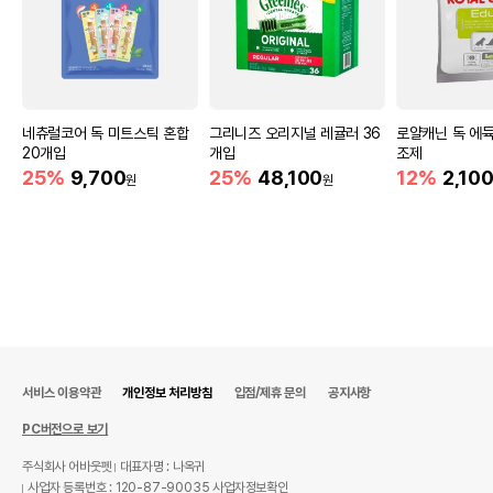
네츄럴코어 독 미트스틱 혼합
그리니즈 오리지널 레귤러 36
로얄캐닌 독 에듁
20개입
개입
조제
25%
9,700
25%
48,100
12%
2,10
원
원
서비스 이용약관
개인정보 처리방침
입점/제휴 문의
공지사항
PC버전으로 보기
주식회사 어바웃펫
대표자명 : 나옥귀
사업자 등록번호 : 120-87-90035
사업자정보확인