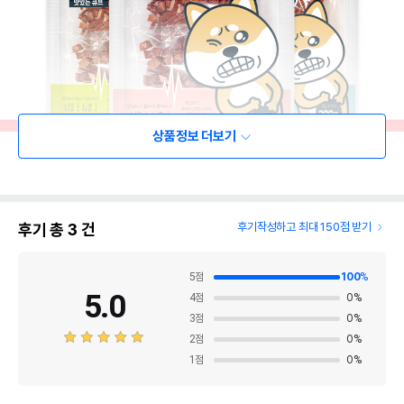
상품정보 더보기
후기 총
3
건
후기작성하고 최대 150점 받기
5
점
100
%
5.0
4
점
0
%
3
점
0
%
2
점
0
%
1
점
0
%