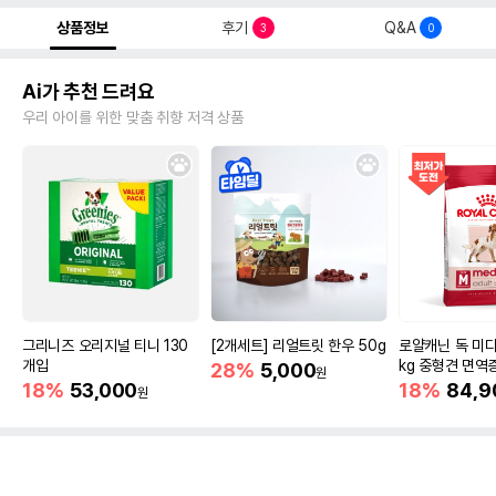
상품정보
후기
Q&A
3
0
Ai가 추천 드려요
우리 아이를 위한 맞춤 취향 저격 상품
그리니즈 오리지널 티니 130
[2개세트] 리얼트릿 한우 50g
로얄캐닌 독 미디
개입
kg 중형견 면역
28%
5,000
원
18%
53,000
18%
84,9
원