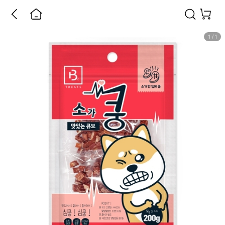
1
/
1