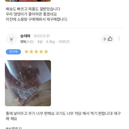
배송도 빠르고 제품도 잘받았습니다

우리 댕댕이가 좋아하면 좋겠네요

이전에 소용량 구매해봐서 재구매합니다.
숭이여
2023.12.31
0
행복
(수컷)
6살
4.5kg
마르티즈
첫구매
통에 넣어두고 주기 너무 편해요 크기도 너무 적당 해서 먹기 편합니다! 재구
매 해요
