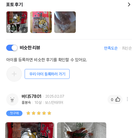
포토 후기
2
비슷한 리뷰
만족도순
최신순
아이를 등록하면 비슷한 후기를 확인할 수 있어요.
우리 아이 등록하러 가기
버디57801
2025.02.07
0
홍봉숙
10살
보스턴테리어
첫구매