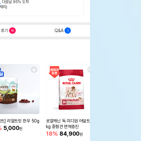
,
다음날 95% 도착
제외)
후기
Q&A
46
1
세트] 리얼트릿 한우 50g
로얄캐닌 독 미디엄 어덜트 10
오리젠 독 스몰브리드 4
kg 중형견 면역증진
%
5,000
15%
75,400
원
원
18%
84,900
원