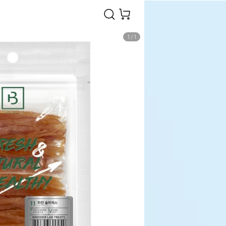
1
/
1