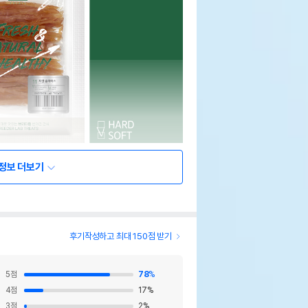
정보 더보기
후기작성하고 최대 150점 받기
5
점
78
%
4
점
17
%
3
점
2
%