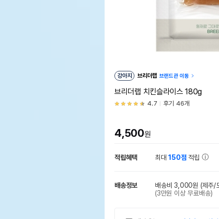
강아지
브리더랩
브랜드관 이동
브리더랩 치킨슬라이스 180g
4.7
후기 46개
4,500
원
적립혜택
최대
150점
적립
배송정보
배송비 3,000원
(제주/
(3만원 이상 무료배송)