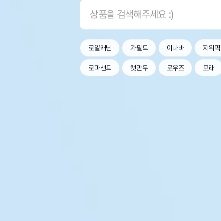
로얄캐닌
가필드
이나바
지위픽
로마샌드
캣만두
로우즈
모래