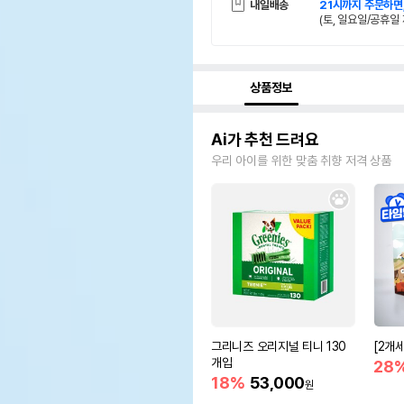
내일배송
21시까지 주문하면
(토, 일요일/공휴일 
상품정보
Ai가 추천 드려요
우리 아이를 위한 맞춤 취향 저격 상품
그리니즈 오리지널 티니 130
[2개
개입
28
18%
53,000
원