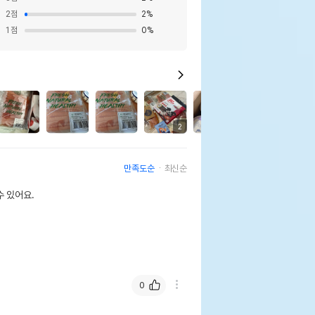
2
점
2
%
1
점
0
%
2
2
만족도순
최신순
 있어요.
0