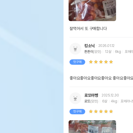
잘먹어서 또 구매합니다
킹소닉
2026.01.12
튼튼이
(암컷)
12살
6kg
포메
첫구매
좋아요좋아요좋아요좋아요 좋아요좋아요
로또아빵
2025.12.30
로또
(암컷)
6살
4kg
포메라니
첫구매