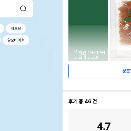
캐츠랑
알모네이쳐
상품
후기 총
46
건
4.7