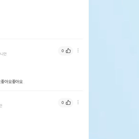
0
라니안
좋아요좋아요 
0
안