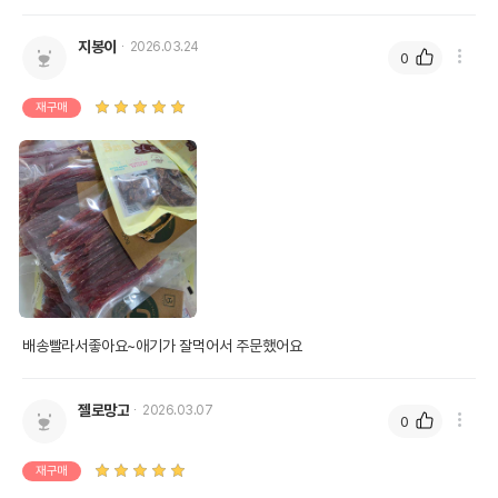
지봉이
2026.03.24
0
재구매
배송빨라서좋아요~애기가 잘먹어서 주문했어요
젤로망고
2026.03.07
0
재구매