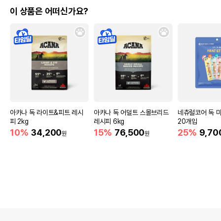
이 상품은 어떠신가요?
아카나 독 라이트&피트 레시
아카나 독 어덜트 스몰브리드
네츄럴코어 독 
피 2kg
레시피 6kg
20개입
10%
34,200
15%
76,500
25%
9,70
원
원