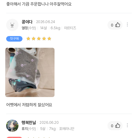
좋아해서 가끔 주문합니나 아주잘먹어요
콩이다
2026.06.24
0
열정
(수컷)
14살
6.5kg
마르티즈
첫구매
어펫에서 저렴하게 잘샀어요 
행복한날
2026.06.20
0
휴지
(수컷)
5살
7kg
포메라니안