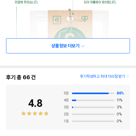
상품정보 더보기
후기 총
66
건
후기작성하고 최대 150점 받기
5
점
86
%
4.8
4
점
11
%
3
점
3
%
2
점
0
%
1
점
0
%