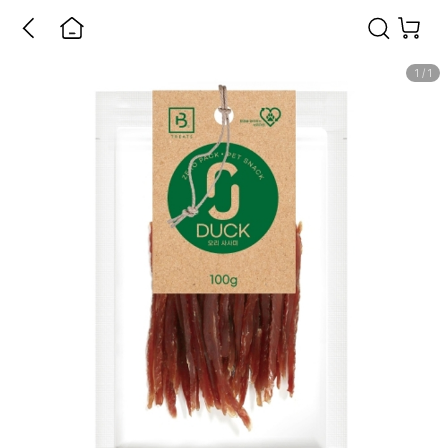
1
/
1