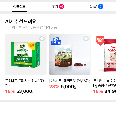
상품정보
후기
Q&A
66
0
Ai가 추천 드려요
우리 아이를 위한 맞춤 취향 저격 상품
그리니즈 오리지널 티니 130
[2개세트] 리얼트릿 한우 50g
로얄캐닌 독 미디
개입
kg 중형견 면역
28%
5,000
원
18%
53,000
18%
84,9
원