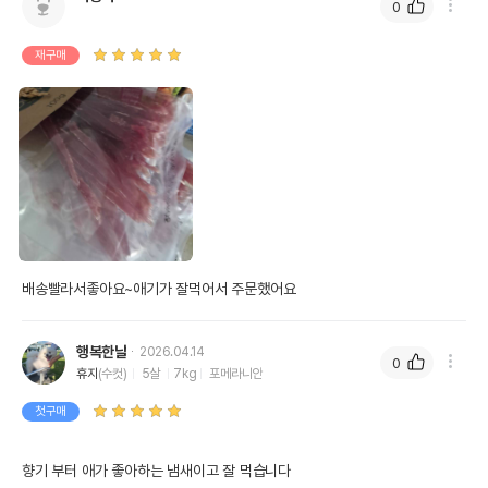
0
재구매
배송빨라서좋아요~애기가 잘먹어서 주문했어요
행복한날
2026.04.14
0
휴지
(수컷)
5살
7kg
포메라니안
첫구매
향기 부터 애가 좋아하는 냄새이고 잘 먹습니다