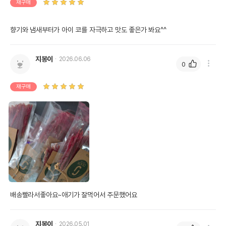
재구매
향기와 냄새부터가 아이 코를 자극하고 맛도 좋은가 봐요^^
지봉이
2026.06.06
0
재구매
배송빨라서좋아요~애기가 잘먹어서 주문했어요
지봉이
2026.05.01