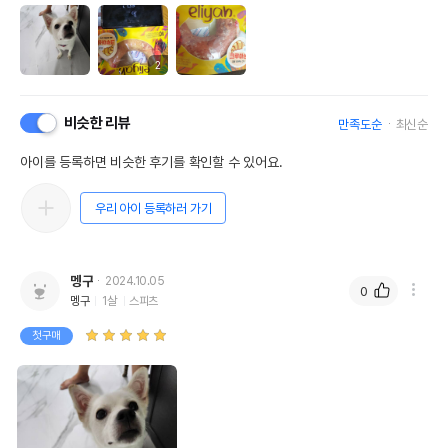
2
비슷한 리뷰
만족도순
최신순
아이를 등록하면 비슷한 후기를 확인할 수 있어요.
우리 아이 등록하러 가기
멩구
2024.10.05
0
멩구
1살
스피츠
첫구매