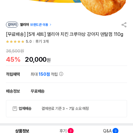
강아지
엘리야
브랜드관 이동
[무료배송] [5개 세트] 엘리야 치킨 크루아상 강아지 덴탈껌 110g
5.0
후기 3개
36,500원
45%
20,000
원
적립혜택
최대
150점
적립
배송정보
무료배송
업체배송
결제완료 기준 3 ~ 7일 소요 예정
상품정보
후기
Q&A
3
0