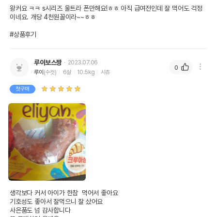
왕커요 ㅋㅋ s시리즈 울트라 폰만해요!ㅎㅎ 아직 급여전인데 잘 먹어도 걱정
이네요. 개당 4천원꼴이라~~ㅎㅎ

#상품후기
루이보스짱
2023.07.06
0
루이
(수컷)
6살
10.5kg
시츄
첫구매
생각보다 커서 아이가 한참  먹어서 좋아요

기호성도 좋아서 잘먹으니 잘 샀어요

사은품도 넘 감사합니다
