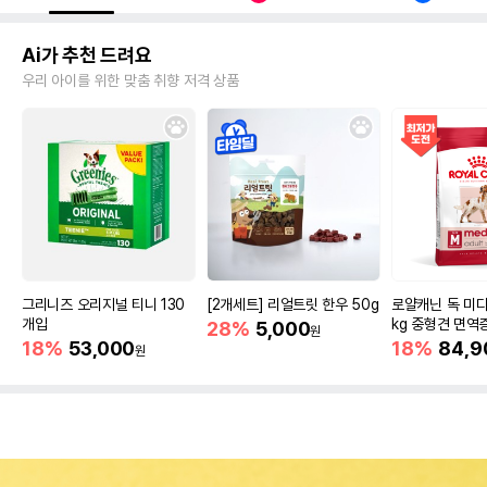
Ai가 추천 드려요
우리 아이를 위한 맞춤 취향 저격 상품
그리니즈 오리지널 티니 130
[2개세트] 리얼트릿 한우 50g
로얄캐닌 독 미디
개입
kg 중형견 면역
28%
5,000
원
18%
53,000
18%
84,9
원