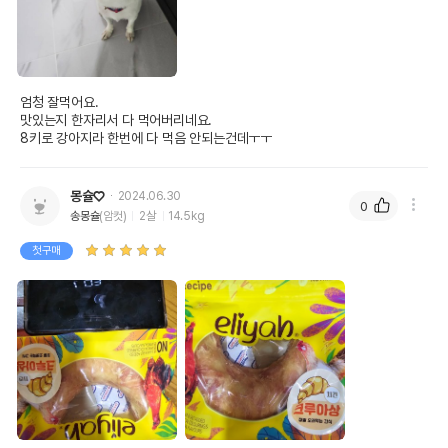
엄청 잘먹어요.

맛있는지 한자리서 다 먹어버리네요.

8키로 강아지라 한번에 다 먹음 안되는건데ㅜㅜ
몽슐♡
2024.06.30
0
송몽슐
(암컷)
2살
14.5kg
첫구매