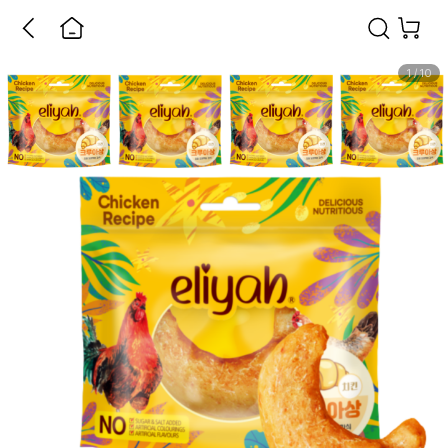
1
/
10