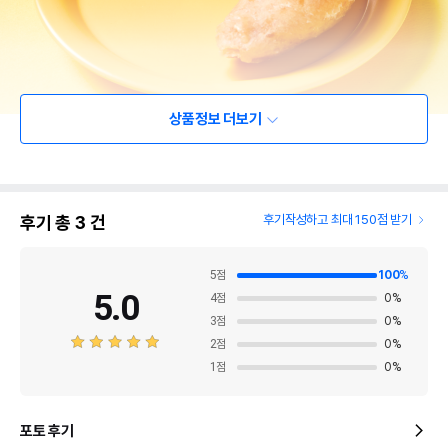
상품정보 더보기
후기 총
3
건
후기작성하고 최대 150점 받기
5
점
100
%
5.0
4
점
0
%
3
점
0
%
2
점
0
%
1
점
0
%
포토 후기