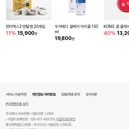
덴티맥스3 덴탈껌 20개입
두카메디 셀케어 아이클 150
KONG 콩 클래
ml
11%
15,900
40%
13,2
원
19,800
원
서비스 이용약관
개인정보 처리방침
입점/제휴 문의
공지사항
PC버전으로 보기
주식회사 어바웃펫
대표자명 : 나옥귀
사업자 등록번호 : 120-87-90035
사업자정보확인
통신판매업신고번호 : 제 2025-서울금천-2382호