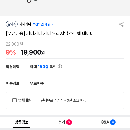
강아지
키니키니
브랜드관 이동
[무료배송] 키니키니 키니 오리지널 스트랩 네이비
22,000원
9%
19,900
원
적립혜택
최대
150점
적립
배송정보
무료배송
업체배송
결제완료 기준 1 ~ 3일 소요 예정
상품정보
후기
Q&A
0
0