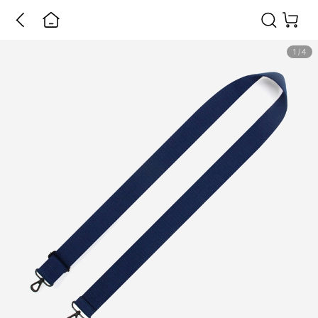
1
/
4