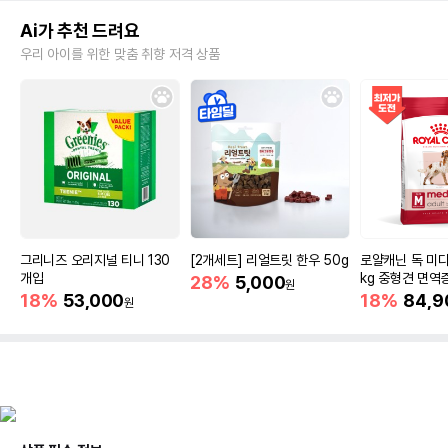
Ai가 추천 드려요
우리 아이를 위한 맞춤 취향 저격 상품
그리니즈 오리지널 티니 130
[2개세트] 리얼트릿 한우 50g
로얄캐닌 독 미디
개입
kg 중형견 면역
28%
5,000
원
18%
53,000
18%
84,9
원