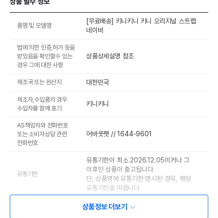
상품 필수 정보
[무료배송] 키니키니 키니 오리지널 스트랩
품명 및 모델명
네이비
법에 의한 인증,허가 등을
상품상세설명 참조
받았음을 확인할수 있는
경우 그에 대한 사항
제조국 또는 원산지
대한민국
제조자,수입품의 경우
키니키니
수입자를 함께 표기
AS책임자와 전화번호
어바웃펫 // 1644-9601
또는 소비자상담 관련
전화번호
유통기한이 최소 2026.12.05이거나 그
이후인 상품이 출고됩니다.
유통기한
단, 상품명에 유통기한 명시된 경우, 해당
유통기한을 따릅니다.
상품정보 더보기