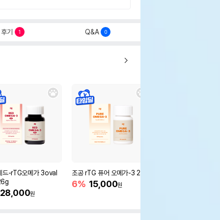
후기
Q&A
1
0
드-rTG오메가 3oval
조공 rTG 퓨어 오메가-3 20g
조공 이지케어 오메가-
26g
6%
15,000
26%
10,900
원
원
28,000
원