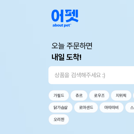
오늘 주문하면
내일 도착!
가필드
츄르
로우즈
지위픽
닭가슴살
로마샌드
마따따비
스
오리젠