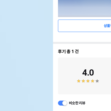
상품
후기 총
1
건
4.0
비슷한 리뷰