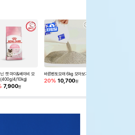
닌 캣 마더&베이비 모
바른벤토모래 6kg 모아보기
로얄캐닌 캣 인도어 4k
400g/4/10kg)
새 감소
20%
10,700
원
%
7,900
16%
55,000
원
원