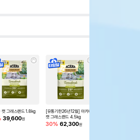
 캣 그래스랜드 1.8kg
[유통기한26년12월] 아카나
아카나 캣 와일드 프레이
캣 그래스랜드 4.5kg
8kg
%
39,600
원
30%
62,300
10%
39,600
원
원