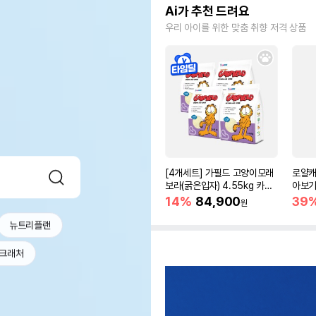
Ai가 추천 드려요
우리 아이를 위한 맞춤 취향 저격 상품
[4개세트] 가필드 고양이모래
로얄캐
보라(굵은입자) 4.55kg 카사
아보기(
바모래
14%
84,900
39
원
뉴트리플랜
크래처