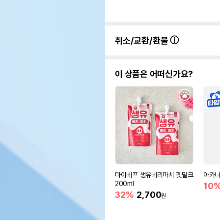
취소/교환/환불
이 상품은 어떠신가요?
마이베프 생유베리마치 펫밀크
아카나
200ml
10
32%
2,700
원