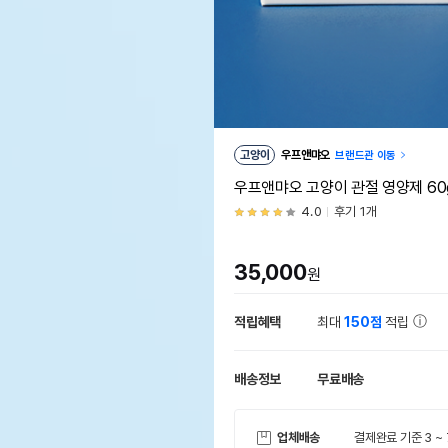
고양이
우프앤먀오
브랜드관 이동
우프앤먀오 고양이 관절 영양제 60
4.0
후기 1개
35,000
원
적립혜택
최대
150점
적립
배송정보
무료배송
업체배송
결제완료 기준 3 ~