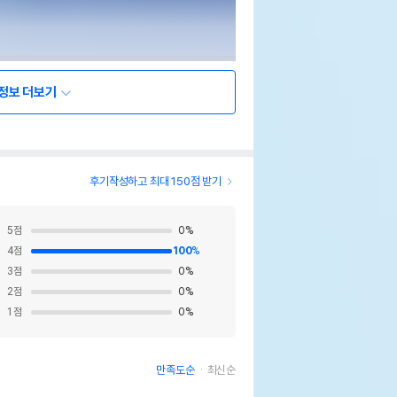
정보 더보기
후기작성하고 최대 150점 받기
5
점
0
%
4
점
100
%
3
점
0
%
2
점
0
%
1
점
0
%
만족도순
최신순