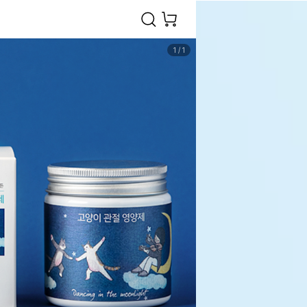
1
/
1