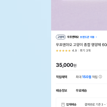
고양이
우프앤먀오
브랜드관 이동
우프앤먀오 고양이 종합 영양제 60
4.9
후기 3개
35,000
원
적립혜택
최대
150점
적립
배송정보
무료배송
업체배송
결제완료 기준 3 ~