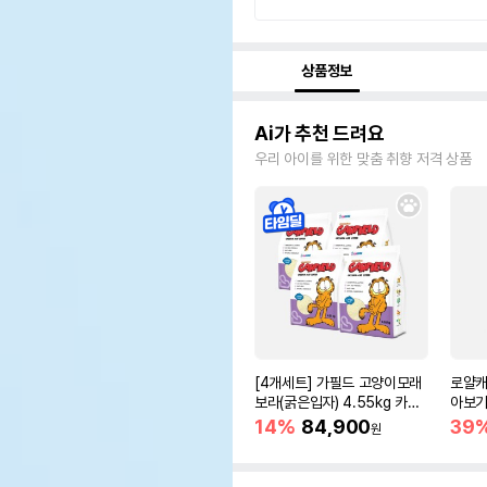
상품정보
Ai가 추천 드려요
우리 아이를 위한 맞춤 취향 저격 상품
[4개세트] 가필드 고양이모래
로얄캐
보라(굵은입자) 4.55kg 카사
아보기(
바모래
14%
84,900
39
원