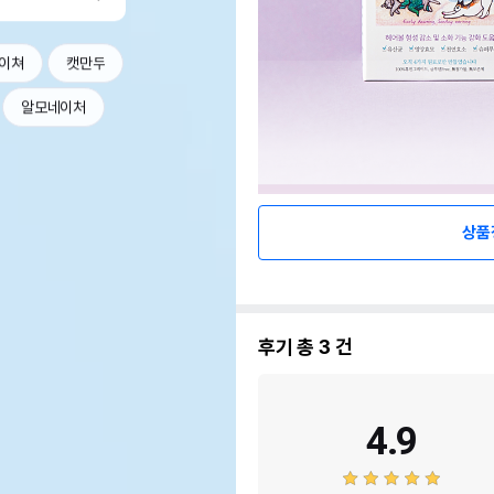
이쳐
캣만두
알모네이처
상품
후기 총
3
건
4.9