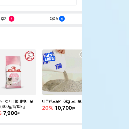
후기
Q&A
3
0
닌 캣 마더&베이비 모
바른벤토모래 6kg 모아보기
로얄캐닌 캣 인도어 4k
400g/4/10kg)
새 감소
20%
10,700
원
%
7,900
16%
55,000
원
원