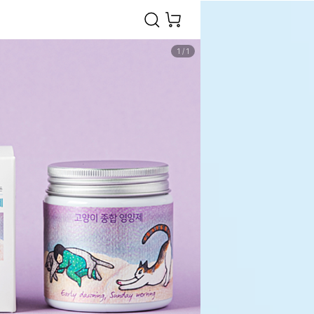
1
/
1