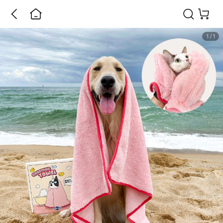
1
/
1