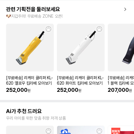
관련 기획전을 둘러보세요
🐶지갑주의! 무료배송 ZONE 오픈!
[무료배송] 리케이 클리퍼 KL-
[무료배송] 리케이 클리퍼 KL-
[무료배송] 리케
620 옐로우 킴라베 모아보기
620 화이트 킴라베 모아보기
1 블랙 킴라베 
252,000
252,000
207,000
원
원
원
Ai가 추천 드려요
우리 아이를 위한 맞춤 취향 저격 상품