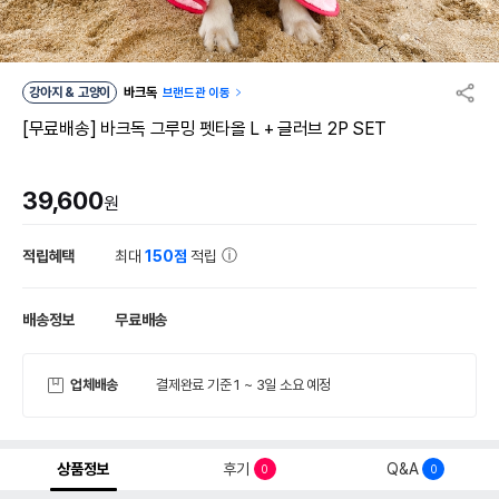
강아지 & 고양이
바크독
브랜드관 이동
[무료배송] 바크독 그루밍 펫타올 L + 글러브 2P SET
39,600
원
적립혜택
최대
150점
적립
배송정보
무료배송
업체배송
결제완료 기준 1 ~ 3일 소요 예정
상품정보
후기
Q&A
0
0