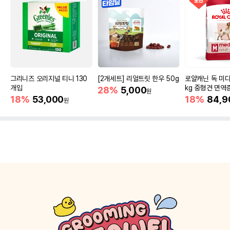
그리니즈 오리지널 티니 130
[2개세트] 리얼트릿 한우 50g
로얄캐닌 독 미디
개입
kg 중형견 면역
28%
5,000
원
18%
53,000
18%
84,9
원