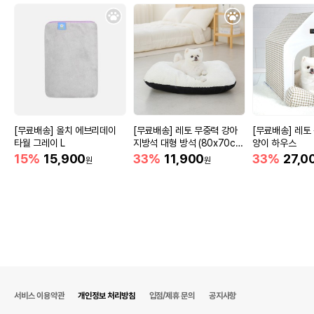
[무료배송] 올치 에브리데이
[무료배송] 레토 무중력 강아
[무료배송] 레토
타월 그레이 L
지방석 대형 방석 (80x70c
양이 하우스
m)
15%
15,900
33%
11,900
33%
27,0
원
원
서비스 이용약관
개인정보 처리방침
입점/제휴 문의
공지사항