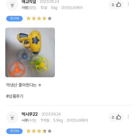
애교작살
2023.09.24
0
아랑
(암컷)
10살
5kg
코리안쇼트헤어
첫구매
막냉산 좋아한다는 ㅎ

#상품후기
떡시루22
2023.09.24
0
시루
(수컷)
11개월
5.9kg
코리안쇼트헤어
첫구매