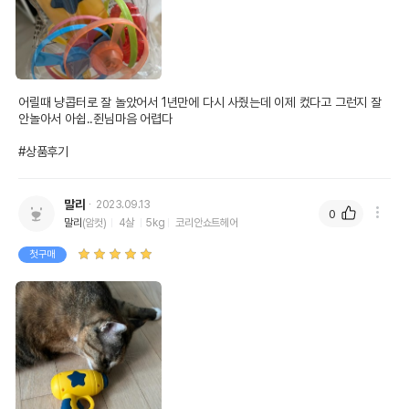
어릴때 냥콥터로 잘 놀았어서 1년만에 다시 사줬는데 이제 컸다고 그런지 잘 
안놀아서 아쉽..쥔님마음 어렵다

#상품후기
말리
2023.09.13
0
말리
(암컷)
4살
5kg
코리안쇼트헤어
첫구매