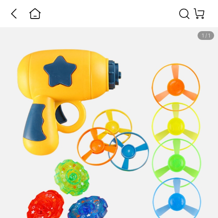
1
/
1