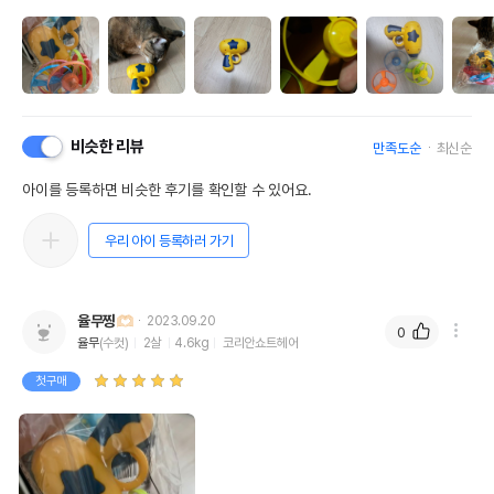
비슷한 리뷰
만족도순
최신순
아이를 등록하면 비슷한 후기를 확인할 수 있어요.
우리 아이 등록하러 가기
율무찡🫶🏻
2023.09.20
0
율무
(수컷)
2살
4.6kg
코리안쇼트헤어
첫구매