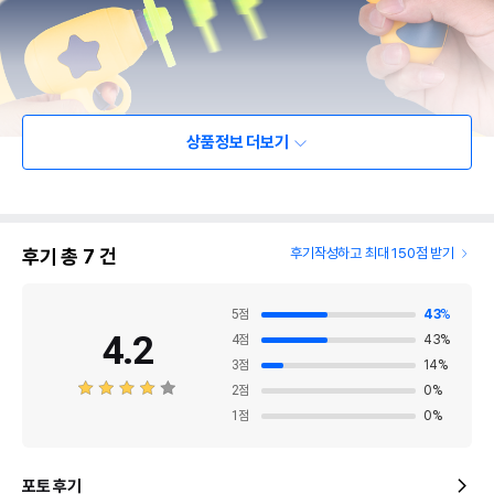
상품정보 더보기
후기 총
7
건
후기작성하고 최대 150점 받기
5
점
43
%
4.2
4
점
43
%
3
점
14
%
2
점
0
%
1
점
0
%
포토 후기