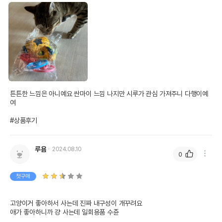
튼튼한 느낌은 아니예요 싼마이 느낌 나지만 시루가 관심 가져주니 다행이예
여

#상품후기
루욤
2024.08.10
0
첫구매
고양이거 좋아하서 사는데 진짜 내구성이 개꾸려요

애가 좋아하니까 걍 사는데 일회용품 수쥰