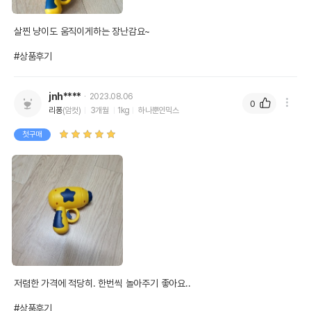
살찐 냥이도 움직이게하는 장난감요~

#상품후기
jnh****
2023.08.06
0
리퐁
(암컷)
3개월
1kg
하나뿐인믹스
첫구매
저렴한 가격에 적당히. 한번씩 놀아주기 좋아요..

#상품후기