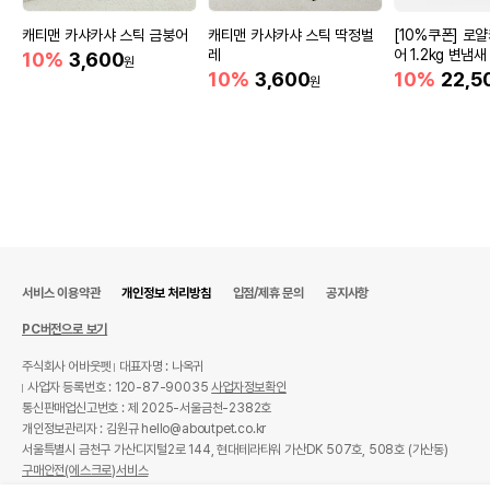
캐티맨 카샤카샤 스틱 금붕어
캐티맨 카샤카샤 스틱 딱정벌
[10%쿠폰] 로
레
어 1.2kg 변냄새
10%
3,600
원
10%
3,600
10%
22,5
원
서비스 이용약관
개인정보 처리방침
입점/제휴 문의
공지사항
PC버전으로 보기
주식회사 어바웃펫
대표자명 : 나옥귀
사업자 등록번호 : 120-87-90035
사업자정보확인
통신판매업신고번호 : 제 2025-서울금천-2382호
개인정보관리자 : 김원규 hello@aboutpet.co.kr
서울특별시 금천구 가산디지털2로 144, 현대테라타워 가산DK 507호, 508호 (가산동)
구매안전(에스크로)서비스