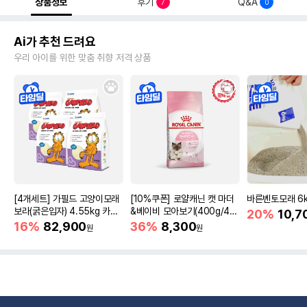
상품정보
후기
Q&A
7
0
Ai가 추천 드려요
우리 아이를 위한 맞춤 취향 저격 상품
[4개세트] 가필드 고양이모래
[10%쿠폰] 로얄캐닌 캣 마더
바른벤토모래 6
보라(굵은입자) 4.55kg 카사
&베이비 모아보기(400g/4/1
20%
10,7
바모래
0kg)
16%
82,900
36%
8,300
원
원