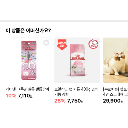
이 상품은 어떠신가요?
캐티맨 그루밍 살롱 발톱깎이
로얄캐닌 캣 키튼 400g 면역
[무료배송] 펫
기능 강화
4면 스크래쳐 
10%
7,110
원
헤링본
28%
7,750
29,900
원
원