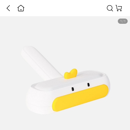
1
/
1