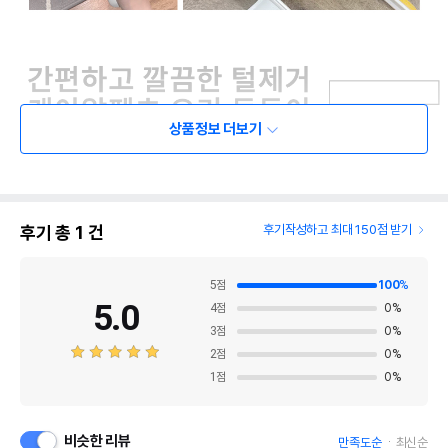
상품정보 더보기
후기 총
1
건
후기작성하고 최대 150점 받기
5
점
100
%
5.0
4
점
0
%
3
점
0
%
2
점
0
%
1
점
0
%
비슷한 리뷰
만족도순
최신순