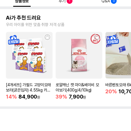
상품정보
후기
Q&A
1
0
Ai가 추천 드려요
우리 아이를 위한 맞춤 취향 저격 상품
[4개세트] 가필드 고양이모래
로얄캐닌 캣 마더&베이비 모
바른벤토모래 6
보라(굵은입자) 4.55kg 카사
아보기(400g/4/10kg)
20%
10,7
바모래
14%
84,900
39%
7,900
원
원