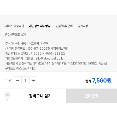
서비스 이용약관
개인정보 처리방침
입점/제휴 문의
공지사항
PC버전으로 보기
주식회사 어바웃펫
대표자명 : 나옥귀
사업자 등록번호 : 120-87-90035
사업자정보확인
통신판매업신고번호 : 제 2025-서울금천-2382호
개인정보관리자 : 김원규 hello@aboutpet.co.kr
서울특별시 금천구 가산디지털2로 144, 현대테라타워 가산DK 507호, 508호 (가산동)
구매안전(에스크로)서비스
© copyright (c) www.aboutpet.co.kr all rights reserved.
7,560
원
수량
합계
장바구니 담기
판매종료
찜
처방사료 주문 시 확인해주세요!
쿠폰보기
적립혜택
취소/ 교환/ 환불
유통기한 임박 상품
최저가 도전 상품
AI검색
AI검색