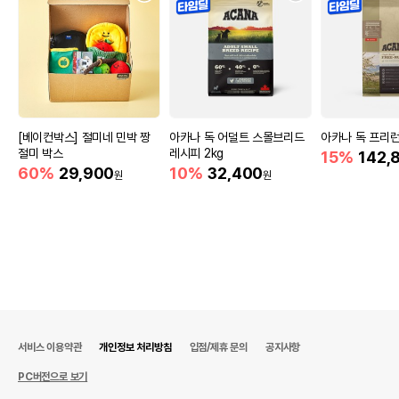
[베이컨박스] 절미네 민박 짱
아카나 독 어덜트 스몰브리드
아카나 독 프리런 
절미 박스
레시피 2kg
15%
142,
60%
29,900
10%
32,400
원
원
서비스 이용약관
개인정보 처리방침
입점/제휴 문의
공지사항
PC버전으로 보기