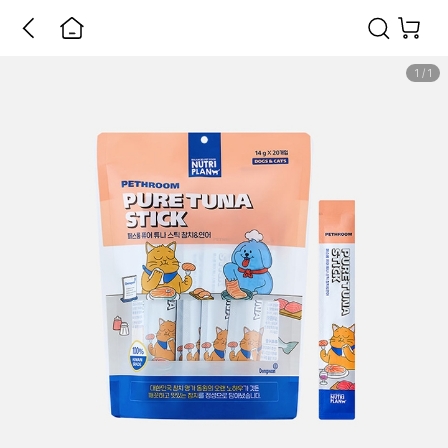
1
/
1