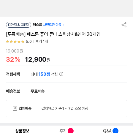
강아지 & 고양이
페스룸
브랜드관 이동
[무료배송] 페스룸 퓨어 튜나 스틱참치&연어 20개입
5.0
후기 1개
19,000원
32%
12,900
원
적립혜택
최대
150점
적립
배송정보
무료배송
업체배송
결제완료 기준 1 ~ 7일 소요 예정
상품정보
후기
Q&A
1
0