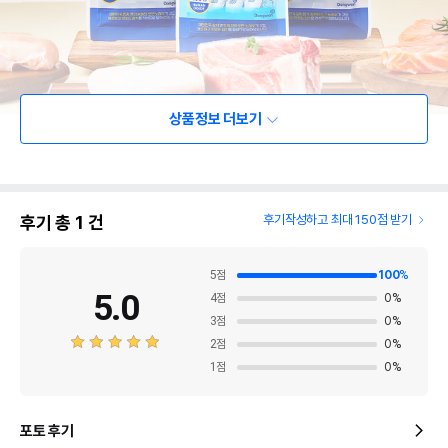
상품정보 더보기
후기 총
1
건
후기작성하고 최대 150점 받기
5
점
100
%
5.0
4
점
0
%
3
점
0
%
2
점
0
%
1
점
0
%
포토 후기