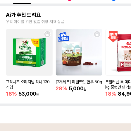
Ai가 추천 드려요
우리 아이를 위한 맞춤 취향 저격 상품
그리니즈 오리지널 티니 130
[2개세트] 리얼트릿 한우 50g
로얄캐닌 독 미디
개입
kg 중형견 면역
28%
5,000
원
18%
53,000
18%
84,9
원