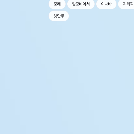
모래
알모네이쳐
이나바
지위픽
캣만두