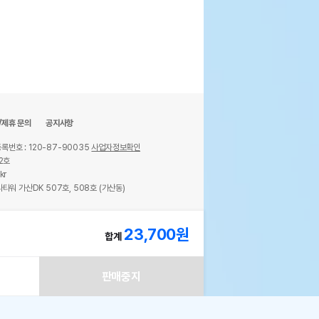
/제휴 문의
공지사항
록번호 : 120-87-90035
사업자정보확인
2호
kr
타워 가산DK 507호, 508호 (가산동)
ights reserved.
23,700
원
합계
판매중지