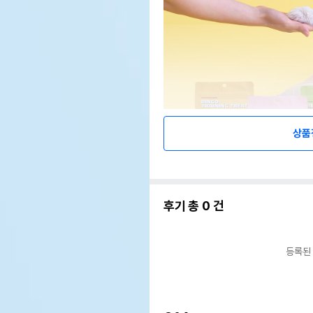
상품
후기 총
0
건
등록된