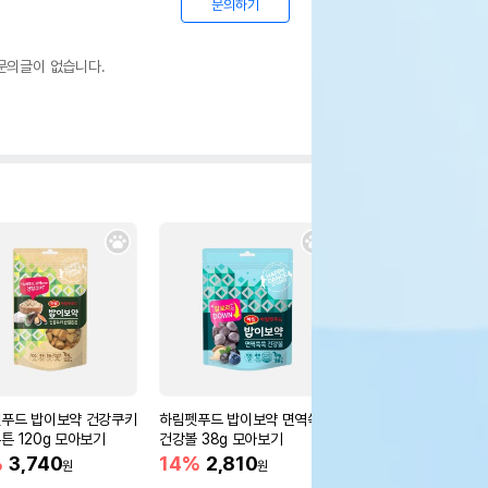
문의하기
문의글이 없습니다.
푸드 밥이보약 건강쿠키
하림펫푸드 밥이보약 면역쑥쑥
하림펫푸드 더리얼 퍼프
튼 120g 모아보기
건강볼 38g 모아보기
지널 85g 모아보기
%
3,740
14%
2,810
6,700
원
원
원