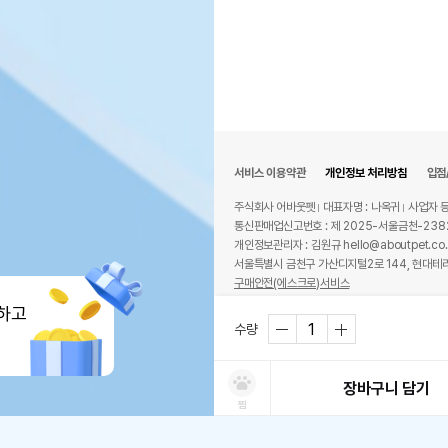
서비스 이용약관
개인정보 처리방침
입점
주식회사 어바웃펫
대표자명 : 나옥귀
사업자 등
통신판매업신고번호 : 제 2025-서울금천-238
개인정보관리자 : 김원규 hello@aboutpet.co.
서울특별시 금천구 가산디지털2로 144, 현대테라
구매안전(에스크로)서비스
© copyright (c) www.aboutpet.co.kr all r
하고
수량
장바구니 담기
찜