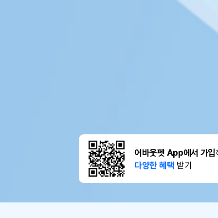
어바웃펫 App에서 가입
다양한 혜택
받기