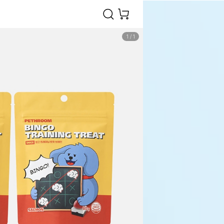
1
/
1