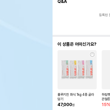
Q&A
등록된 
이 상품은 어떠신가요?
룰루키친 화식 1kg 4종 골라
하림펫
담기
관절튼
47,000
15
원