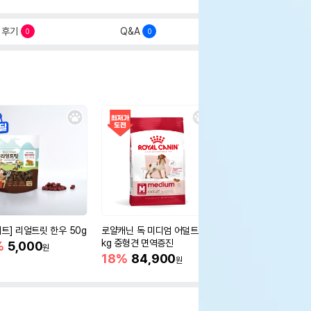
후기
Q&A
0
0
세트] 리얼트릿 한우 50g
로얄캐닌 독 미디엄 어덜트 10
오리젠 독 스몰브리드 4
kg 중형견 면역증진
%
5,000
15%
75,400
원
원
18%
84,900
원