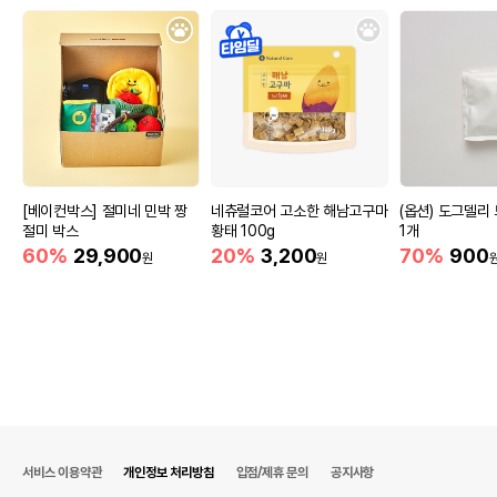
[베이컨박스] 절미네 민박 짱
네츄럴코어 고소한 해남고구마
(옵션) 도그델리
절미 박스
황태 100g
1개
60%
29,900
20%
3,200
70%
900
원
원
서비스 이용약관
개인정보 처리방침
입점/제휴 문의
공지사항