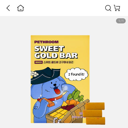
1
/
1