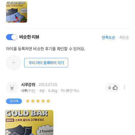
비슷한 리뷰
만족도순
최신순
아이를 등록하면 비슷한 후기를 확인할 수 있어요.
우리 아이 등록하러 가기
시루강쥐
2023.07.25
0
시루
(수컷)
4살
4.2kg
하나뿐인 믹스
첫구매