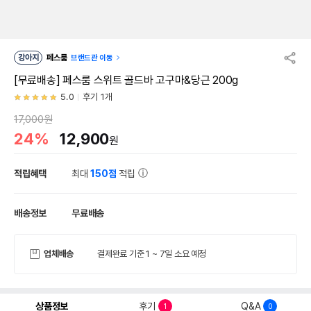
강아지
페스룸
브랜드관 이동
[무료배송] 페스룸 스위트 골드바 고구마&당근 200g
5.0
후기 1개
17,000원
24%
12,900
원
적립혜택
최대
150점
적립
배송정보
무료배송
업체배송
결제완료 기준 1 ~ 7일 소요 예정
상품정보
후기
Q&A
1
0