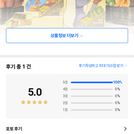
상품정보 더보기
후기 총
1
건
후기작성하고 최대 150점 받기
5
점
100
%
5.0
4
점
0
%
3
점
0
%
2
점
0
%
1
점
0
%
포토 후기