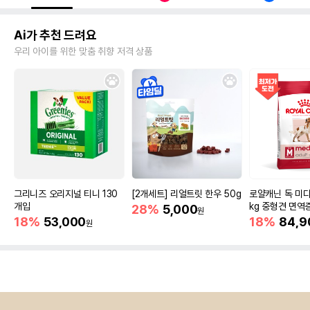
Ai가 추천 드려요
우리 아이를 위한 맞춤 취향 저격 상품
그리니즈 오리지널 티니 130
[2개세트] 리얼트릿 한우 50g
로얄캐닌 독 미디
개입
kg 중형견 면역
28%
5,000
원
18%
53,000
18%
84,9
원