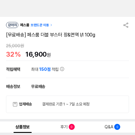
강아지
페스룸
브랜드관 이동
[무료배송] 페스룸 더블 부스터 장&면역 I/I 100g
25,000원
32%
16,900
원
적립혜택
최대
150점
적립
배송정보
무료배송
업체배송
결제완료 기준 1 ~ 7일 소요 예정
상품정보
후기
Q&A
0
0