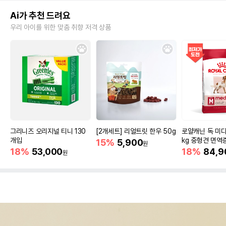
Ai가 추천 드려요
우리 아이를 위한 맞춤 취향 저격 상품
그리니즈 오리지널 티니 130
[2개세트] 리얼트릿 한우 50g
로얄캐닌 독 미디
개입
kg 중형견 면역
15%
5,900
원
18%
53,000
18%
84,9
원