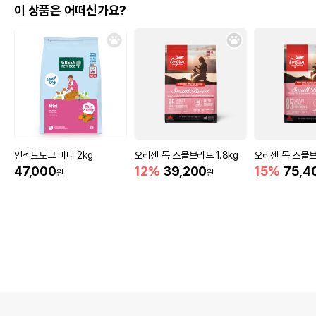
이 상품은 어떠신가요?
인섹트도그 미니 2kg
오리젠 독 스몰브리드 1.8kg
오리젠 독 스몰브
47,000
12%
39,200
15%
75,4
원
원