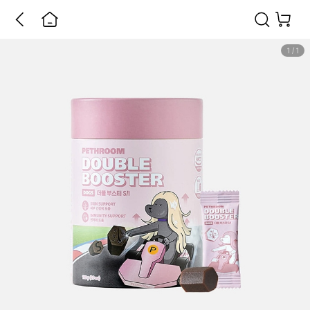
1
/
1