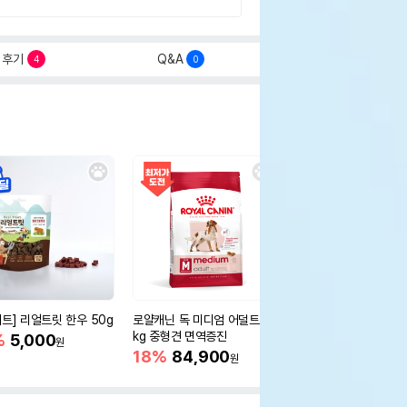
후기
Q&A
4
0
세트] 리얼트릿 한우 50g
로얄캐닌 독 미디엄 어덜트 10
오리젠 독 스몰브리드 4
kg 중형견 면역증진
%
5,000
15%
75,400
원
원
18%
84,900
원