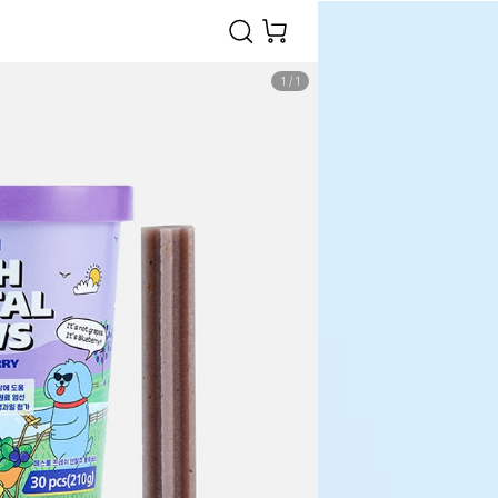
1
/
1