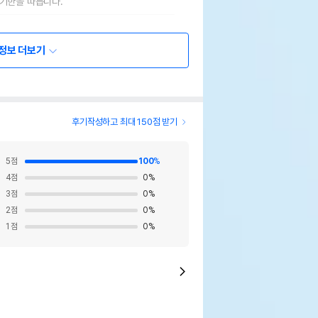
기한을 따릅니다.
정보 더보기
후기작성하고 최대 150점 받기
5
점
100
%
4
점
0
%
3
점
0
%
2
점
0
%
1
점
0
%