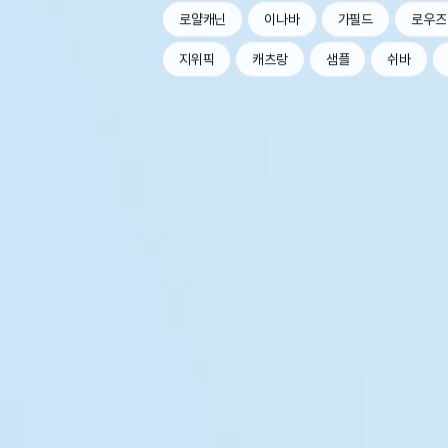
로얄캐닌
이나바
가필드
로우즈
지위픽
캐츠랑
샘플
쉬바