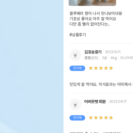
블루베리 향이 나서 맛나보이네용

기호성 좋아요 아주 잘 먹어요 

다만 좀 빨리 없어진다는..

#상품후기
김포송중기
2023.10.11
코코
(암컷)
2살
4kg
미니어처
첫구매
맛있게 잘 먹어요. 치석효과는 미미해서
어바웃펫 회원
2023.09.17
첫구매