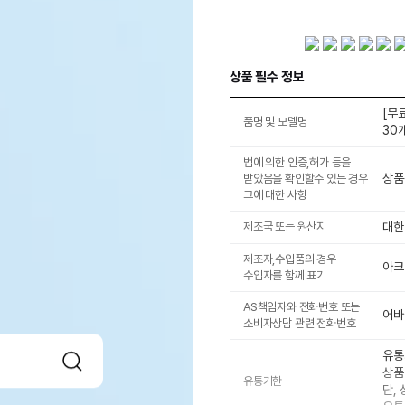
상품 필수 정보
[무
품명 및 모델명
30
법에 의한 인증,허가 등을
상품
받았음을 확인할수 있는 경우
그에 대한 사항
제조국 또는 원산지
대한
제조자,수입품의 경우
아크
수입자를 함께 표기
AS책임자와 전화번호 또는
어바웃
소비자상담 관련 전화번호
유통
상품
유통기한
단,