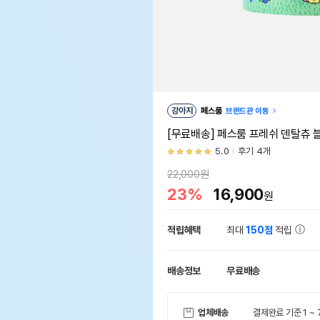
강아지
페스룸
브랜드관 이동
[무료배송] 페스룸 프레쉬 덴탈츄 
5.0
후기 4개
22,000원
23%
16,900
원
적립혜택
최대
150점
적립
배송정보
무료배송
업체배송
결제완료 기준 1 ~