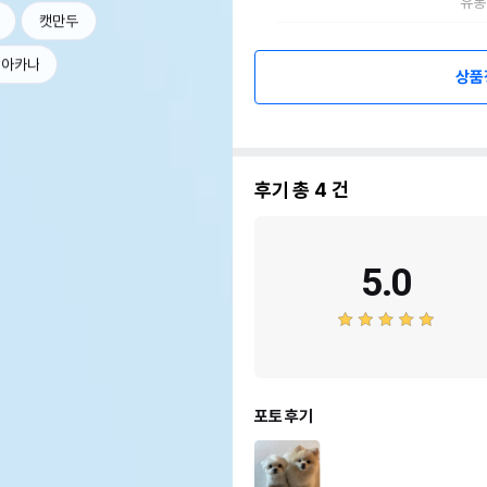
유통
캣만두
아카나
상품
후기 총
4
건
5.0
포토 후기