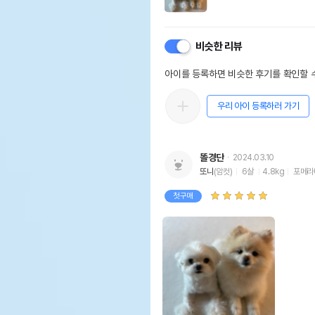
비슷한 리뷰
아이를 등록하면 비슷한 후기를 확인할 수
우리 아이 등록하러 가기
똘경단
2024.03.10
또니
(암컷)
6살
4.8kg
포메라
첫구매