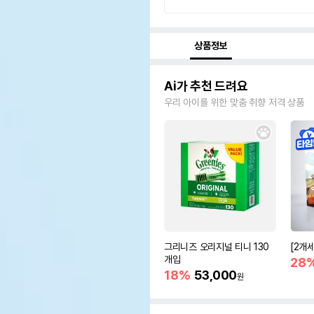
상품정보
Ai가 추천 드려요
우리 아이를 위한 맞춤 취향 저격 상품
그리니즈 오리지널 티니 130
[2개
개입
28
18%
53,000
원