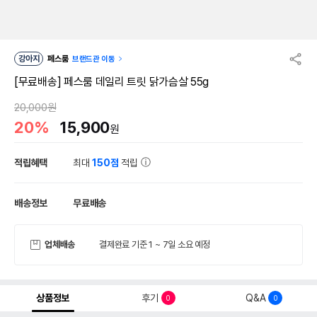
강아지
페스룸
브랜드관 이동
[무료배송] 페스룸 데일리 트릿 닭가슴살 55g
20,000원
20%
15,900
원
적립혜택
최대
150점
적립
배송정보
무료배송
업체배송
결제완료 기준 1 ~ 7일 소요 예정
상품정보
후기
Q&A
0
0