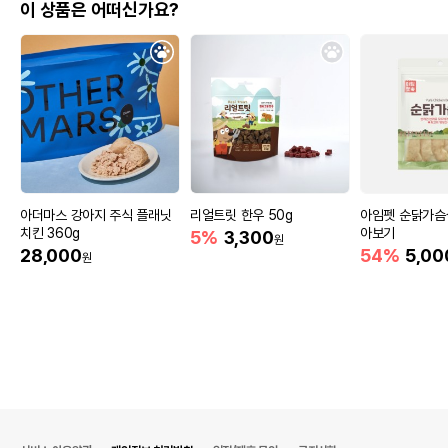
이 상품은 어떠신가요?
아더마스 강아지 주식 플래닛
리얼트릿 한우 50g
아임펫 순닭가슴살
치킨 360g
아보기
5%
3,300
원
28,000
54%
5,00
원