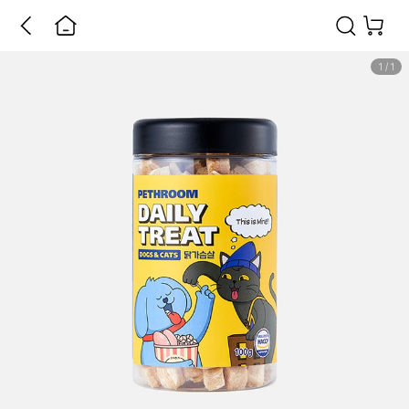
1
/
1