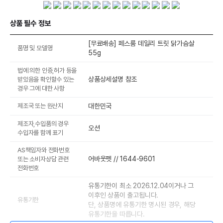
상품 필수 정보
[무료배송] 페스룸 데일리 트릿 닭가슴살
품명 및 모델명
55g
법에 의한 인증,허가 등을
상품상세설명 참조
받았음을 확인할수 있는
경우 그에 대한 사항
제조국 또는 원산지
대한민국
제조자,수입품의 경우
오션
수입자를 함께 표기
AS책임자와 전화번호
어바웃펫 // 1644-9601
또는 소비자상담 관련
전화번호
유통기한이 최소 2026.12.04이거나 그
이후인 상품이 출고됩니다.
유통기한
단, 상품명에 유통기한 명시된 경우, 해당
유통기한을 따릅니다.