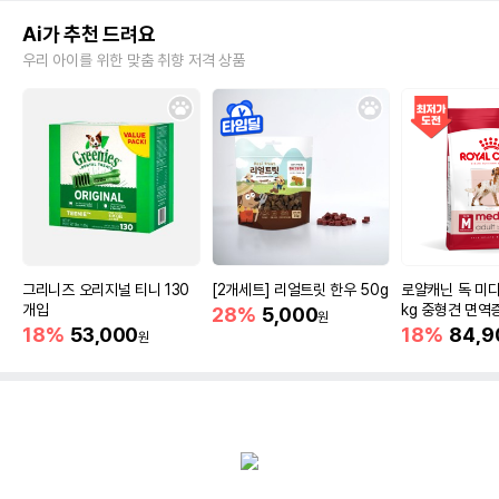
Ai가 추천 드려요
우리 아이를 위한 맞춤 취향 저격 상품
그리니즈 오리지널 티니 130
[2개세트] 리얼트릿 한우 50g
로얄캐닌 독 미디
개입
kg 중형견 면역
28%
5,000
원
18%
53,000
18%
84,9
원