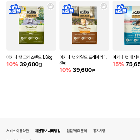
아카나 캣 그래스랜드 1.8kg
아카나 캣 와일드 프레이리 1.
아카나 캣 패시피카
8kg
10%
39,600
15%
75,6
원
10%
39,600
원
서비스 이용약관
개인정보 처리방침
입점/제휴 문의
공지사항