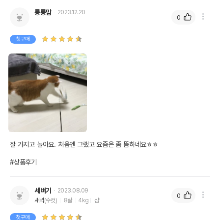
룽룽맘
2023.12.20
0
첫구매
잘 가지고 놀아요. 처음엔 그랬고 요즘은 좀 뜸하네요ㅎㅎ

#상품후기
세벼기
2023.08.09
0
새벽
(수컷)
8살
4kg
샴
첫구매