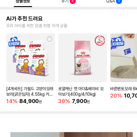
상품정보
후기
Q&A
8
0
Ai가 추천 드려요
우리 아이를 위한 맞춤 취향 저격 상품
[4개세트] 가필드 고양이모래
로얄캐닌 캣 마더&베이비 모
바른벤토모래 6
보라(굵은입자) 4.55kg 카사
아보기(400g/4/10kg)
20%
10,7
바모래
14%
84,900
39%
7,900
원
원