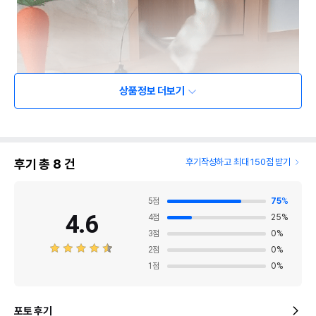
상품정보 더보기
후기 총
8
건
후기작성하고 최대 150점 받기
5
점
75
%
4.6
4
점
25
%
3
점
0
%
2
점
0
%
1
점
0
%
포토 후기