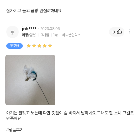
잘가지고 놀고 금방 안질려하네요
jnh****
2023.08.06
0
리퐁
(암컷)
3개월
1kg
하나뿐인믹스
첫구매
애기는 잘갖고 노는데 다만 깃털이 좀 빠져서 날리네요.그래도 잘 노니 그걸로 
만족해요

#상품후기