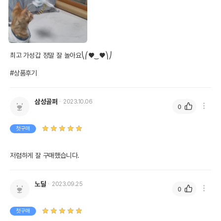
최고 가성갑 정말 잘 놀아요⎝⎛♥‿♥⎞⎠

#상품후기
삼성골퍼
2023.10.06
0
첫구매
저렴하게 잘 구매했습니다.
노달
2023.09.25
0
첫구매