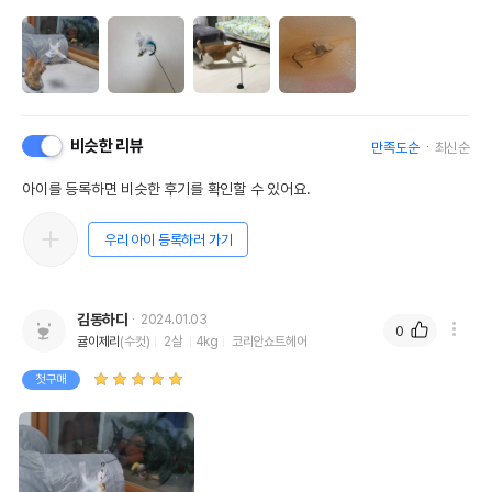
비슷한 리뷰
만족도순
최신순
아이를 등록하면 비슷한 후기를 확인할 수 있어요.
우리 아이 등록하러 가기
김동하다
2024.01.03
0
귤이제리
(수컷)
2살
4kg
코리안쇼트헤어
첫구매