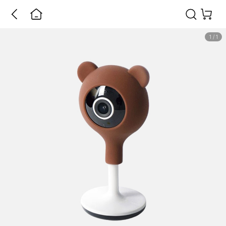
1
/
1