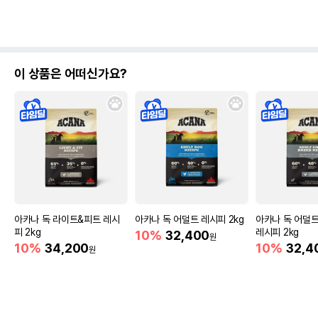
이 상품은 어떠신가요?
아카나 독 라이트&피트 레시
아카나 독 어덜트 레시피 2kg
아카나 독 어덜
피 2kg
레시피 2kg
10%
32,400
원
10%
34,200
10%
32,4
원