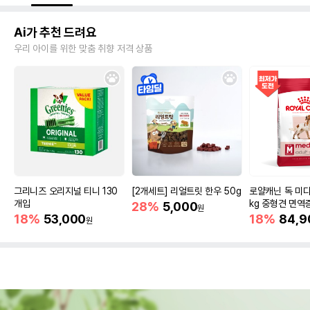
Ai가 추천 드려요
우리 아이를 위한 맞춤 취향 저격 상품
그리니즈 오리지널 티니 130
[2개세트] 리얼트릿 한우 50g
로얄캐닌 독 미디
개입
kg 중형견 면역
28%
5,000
원
18%
53,000
18%
84,9
원