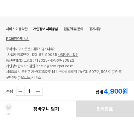
서비스 이용약관
개인정보 처리방침
입점/제휴 문의
공지사항
PC버전으로 보기
주식회사 어바웃펫
대표자명 : 나옥귀
사업자 등록번호 : 120-87-90035
사업자정보확인
통신판매업신고번호 : 제 2025-서울금천-2382호
개인정보관리자 : 김원규 hello@aboutpet.co.kr
서울특별시 금천구 가산디지털2로 144, 현대테라타워 가산DK 507호, 508호 (가산동)
구매안전(에스크로)서비스
© copyright (c) www.aboutpet.co.kr all rights reserved.
4,900
원
수량
합계
장바구니 담기
판매종료
찜
처방사료 주문 시 확인해주세요!
쿠폰보기
적립혜택
취소/ 교환/ 환불
유통기한 임박 상품
최저가 도전 상품
AI검색
AI검색