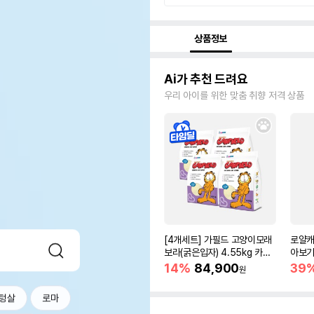
상품정보
Ai가 추천 드려요
우리 아이를 위한 맞춤 취향 저격 상품
[4개세트] 가필드 고양이모래
로얄캐
보라(굵은입자) 4.55kg 카사
아보기(
바모래
14%
84,900
39
원
텅살
로마