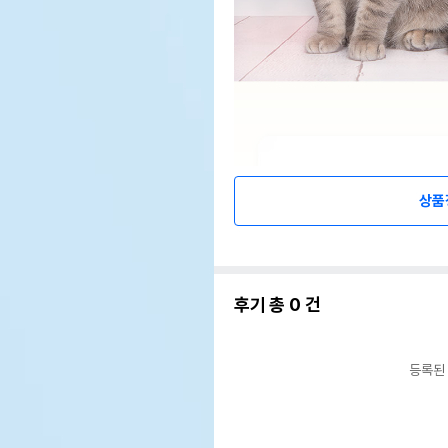
상품
후기 총
0
건
등록된