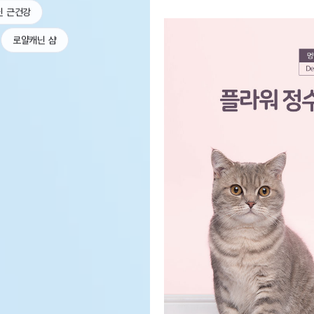
닌 근건강
로얄캐닌 샴