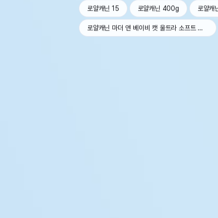
로얄캐닌 15
로얄캐닌 400g
로얄캐
로얄캐닌 마더 앤 베이비 캣 울트라 소프트 무스 트레이 100g