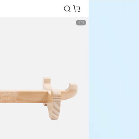
1
/
1