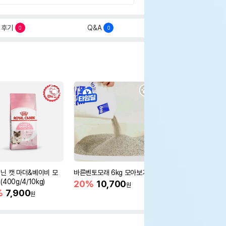
후기
Q&A
0
0
닌 캣 마더&베이비 모
바른벤토모래 6kg 모아보기
로얄캐닌 캣 인도어 4k
400g/4/10kg)
새 감소
20%
10,700
원
%
7,900
16%
55,000
원
원