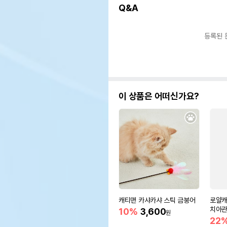
Q&A
등록된 
이 상품은 어떠신가요?
캐티맨 카샤카샤 스틱 금붕어
로얄캐
치아
10%
3,600
원
22