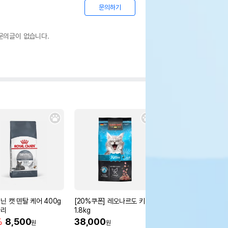
문의하기
문의글이 없습니다.
닌 캣 덴탈 케어 400g
[20%쿠폰] 레오나르도 키튼
[어펫단독] 네코 마카롱
관리
1.8kg
이 대형화장실 바닐라
%
8,500
38,000
50%
70,000
원
원
원