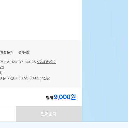
/제휴 문의
공지사항
록번호 : 120-87-90035
사업자정보확인
2호
kr
타워 가산DK 507호, 508호 (가산동)
ights reserved.
9,000
원
합계
판매중지