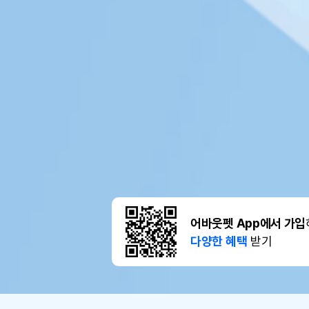
어바웃펫 App에서 가입
다양한 혜택
받기