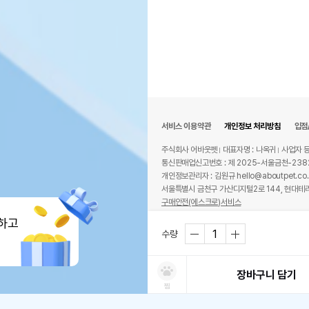
서비스 이용약관
개인정보 처리방침
입점
주식회사 어바웃펫
대표자명 : 나옥귀
사업자 등
통신판매업신고번호 : 제 2025-서울금천-238
개인정보관리자 : 김원규 hello@aboutpet.co.
서울특별시 금천구 가산디지털2로 144, 현대테라
구매안전(에스크로)서비스
© copyright (c) www.aboutpet.co.kr all r
하고
수량
장바구니 담기
찜