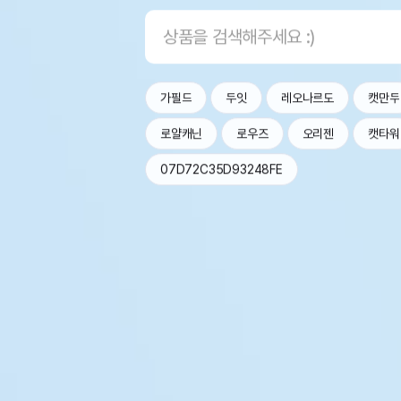
가필드
두잇
레오나르도
캣만두
로얄캐닌
로우즈
오리젠
캣타워
07D72C35D93248FE