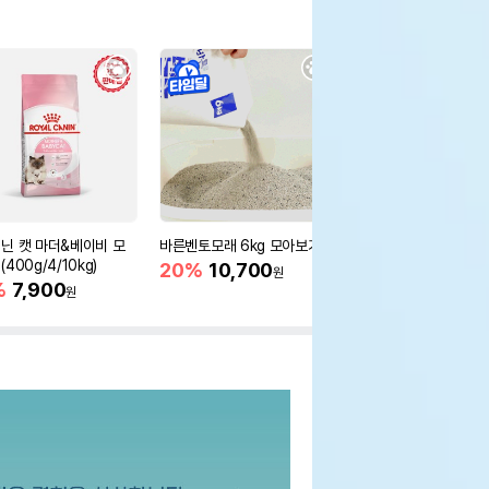
닌 캣 마더&베이비 모
바른벤토모래 6kg 모아보기
로얄캐닌 캣 인도어 4k
400g/4/10kg)
새 감소
20%
10,700
원
%
7,900
16%
55,000
원
원