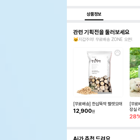
상품정보
관련 기획전을 둘러보세요
🐱지갑주의! 무료배송 ZONE 오픈!
[무료배송] 한삽뚝딱 펠렛모래
[무료
장실 
12,900
원
olor
28
Ai가 추천 드려요