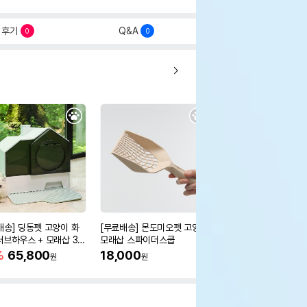
후기
Q&A
0
0
배송] 딩동펫 고양이 화
[무료배송] 몬도미오펫 고양이
[무료배송] 펫토리아 
러브하우스 + 모래삽 3c
모래삽 스파이더스쿱
벤토나이트 고양이 모래
18.14kg
%
65,800
18,000
36,900
원
원
원