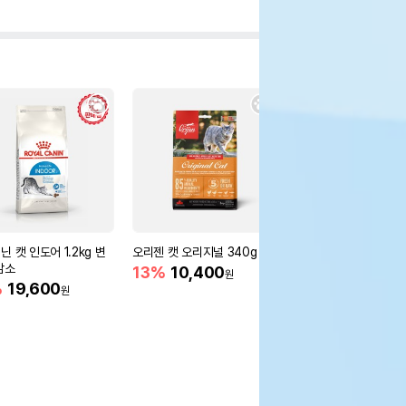
 캣 인도어 1.2kg 변
오리젠 캣 오리지널 340g
오리젠 캣 오리지널 1.8
감소
13%
10,400
12%
45,700
원
원
%
19,600
원