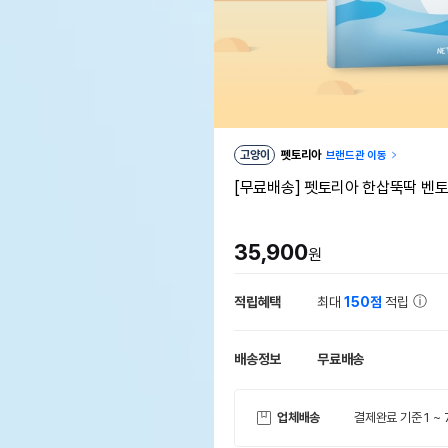
고양이
펫토리아
브랜드관 이동
[무료배송] 펫토리아 한삽뚝딱 벤토나
35,900
원
적립혜택
최대
150점
적립
배송정보
무료배송
업체배송
결제완료 기준 1 ~