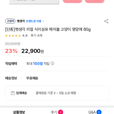
고양이
펫생각
브랜드관 이동
[단종]펫생각 리얼 식이섬유 헤어볼 고양이 영양제 60g
4.8
후기 4개
29,900원
23%
22,900
원
적립혜택
최대
150점
적립
배송정보
무료배송
업체배송
결제완료 기준 3 ~ 5일 소요 예정
상품정보
후기
Q&A
4
0