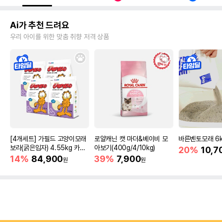
Ai가 추천 드려요
우리 아이를 위한 맞춤 취향 저격 상품
[4개세트] 가필드 고양이모래
로얄캐닌 캣 마더&베이비 모
바른벤토모래 6
보라(굵은입자) 4.55kg 카사
아보기(400g/4/10kg)
20%
10,7
바모래
14%
84,900
39%
7,900
원
원