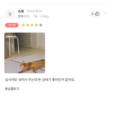
슈붕
2024.06.19
0
반지
(암컷)
7살
4.6kg
재구매
습식이랑 섞어서 주는데 변 상태가 좋아진거 같아요.

#상품후기