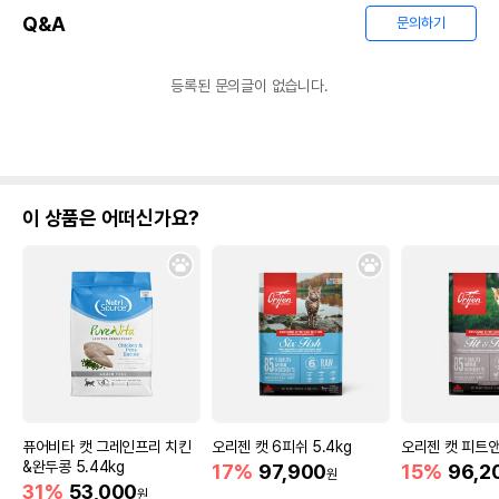
Q&A
문의하기
등록된 문의글이 없습니다.
이 상품은 어떠신가요?
퓨어비타 캣 그레인프리 치킨
오리젠 캣 6피쉬 5.4kg
오리젠 캣 피트앤
&완두콩 5.44kg
17%
97,900
15%
96,2
원
31%
53,000
원