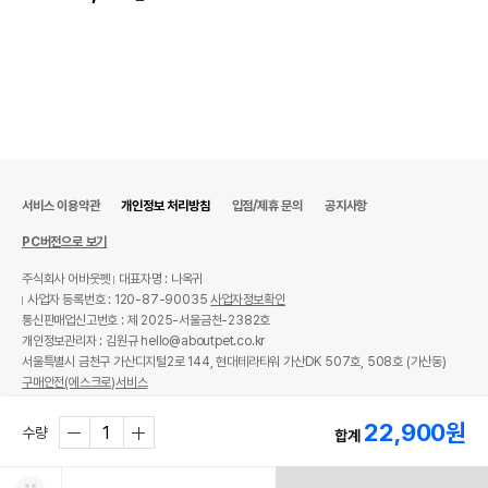
서비스 이용약관
개인정보 처리방침
입점/제휴 문의
공지사항
PC버전으로 보기
주식회사 어바웃펫
대표자명 : 나옥귀
사업자 등록번호 : 120-87-90035
사업자정보확인
통신판매업신고번호 : 제 2025-서울금천-2382호
개인정보관리자 : 김원규 hello@aboutpet.co.kr
서울특별시 금천구 가산디지털2로 144, 현대테라타워 가산DK 507호, 508호 (가산동)
구매안전(에스크로)서비스
© copyright (c) www.aboutpet.co.kr all rights reserved.
22,900
원
수량
합계