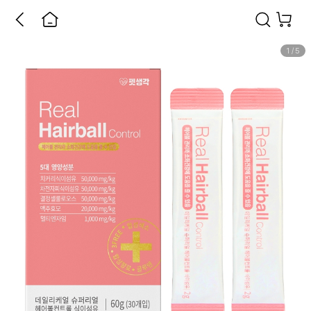
1
/
5