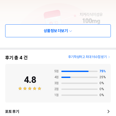
상품정보 더보기
후기 총
4
건
후기작성하고 최대 150점 받기
5
점
75
%
4.8
4
점
25
%
3
점
0
%
2
점
0
%
1
점
0
%
포토 후기