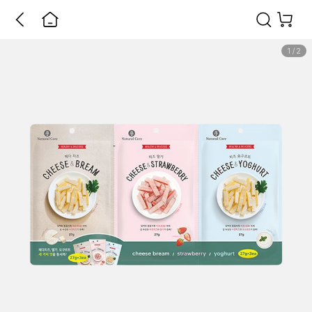
1
/
2