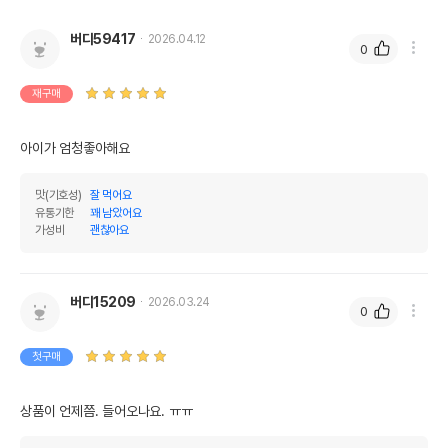
버디59417
2026.04.12
0
재구매
아이가 엄청좋아해요
맛(기호성)
잘 먹어요
유통기한
꽤 남았어요
가성비
괜찮아요
버디15209
2026.03.24
0
첫구매
상품이 언제쯤. 들어오나요. ㅠㅠ