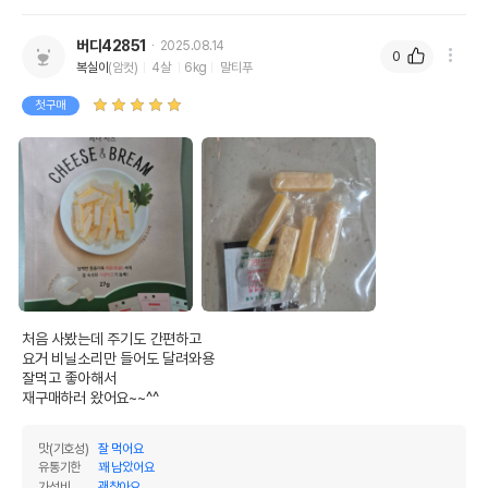
버디42851
2025.08.14
0
복실이
(암컷)
4살
6kg
말티푸
첫구매
처음 사봤는데 주기도 간편하고 

요거 비닐소리만 들어도 달려와용

잘먹고 좋아해서

재구매하러 왔어요~~^^
맛(기호성)
잘 먹어요
유통기한
꽤 남았어요
가성비
괜찮아요