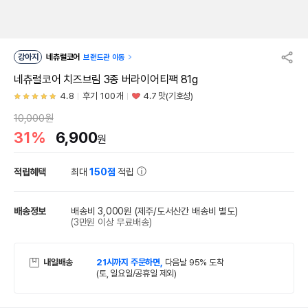
강아지
네츄럴코어
브랜드관 이동
네츄럴코어 치즈브림 3종 버라이어티팩 81g
4.8
후기 100개
4.7 맛(기호성)
10,000원
31%
6,900
원
적립혜택
최대
150점
적립
배송정보
배송비 3,000원
(제주/도서산간 배송비 별도)
(3만원 이상 무료배송)
내일배송
21시까지 주문하면,
다음날 95% 도착
(토, 일요일/공휴일 제외)