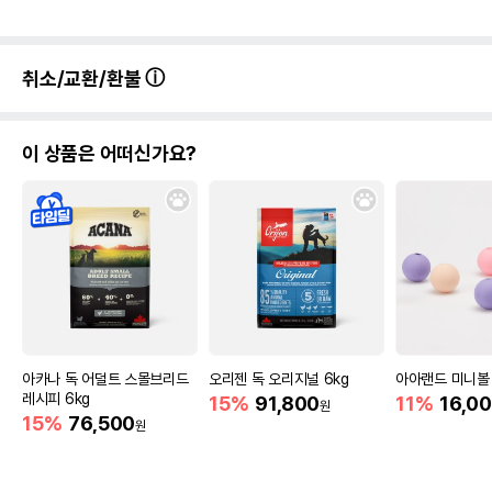
취소/교환/환불
이 상품은 어떠신가요?
아카나 독 어덜트 스몰브리드
오리젠 독 오리지널 6kg
아아랜드 미니볼 
레시피 6kg
15%
91,800
11%
16,0
원
15%
76,500
원