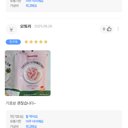
유통기한
아주 넉넉해요
가성비
최고에요
오!토리
2025.09.26
0
첫구매
기호성 괜찮습니다~
맛(기호성)
잘 먹어요
유통기한
아주 넉넉해요
가성비
최고에요