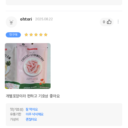
ohtori
2025.08.22
0
첫구매
개별포장이라 편하고 기호성 좋아요
맛(기호성)
잘 먹어요
유통기한
아주 넉넉해요
가성비
괜찮아요