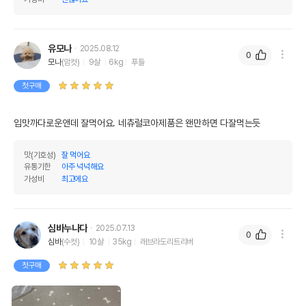
유모나
2025.08.12
0
모나
(암컷)
9살
6kg
푸들
첫구매
입맛까다로운앤데 잘먹어요. 네츄럴코아제품은 왠만하면 다잘먹는듯
맛(기호성)
잘 먹어요
유통기한
아주 넉넉해요
가성비
최고에요
심바누나다
2025.07.13
0
심바
(수컷)
10살
35kg
래브라도리트리버
첫구매