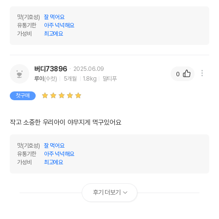
맛(기호성)
잘 먹어요
유통기한
아주 넉넉해요
가성비
최고에요
버디73896
2025.06.09
0
루이
(수컷)
5개월
1.8kg
말티푸
첫구매
작고 소중한 우리아이 야무지게 먹구있어요
맛(기호성)
잘 먹어요
유통기한
아주 넉넉해요
가성비
최고에요
후기 더보기