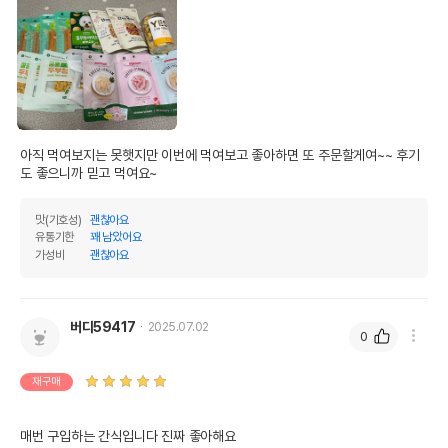
아직 먹여보지는 못햇지만 이번에 먹여보고 좋아하면 또 주문할게여~~ 후기
도 좋으니까 믿고 먹여요~
맛(기호성)
괜찮아요
유통기한
꽤 남았어요
가성비
괜찮아요
버디59417
2025.07.02
0
재구매
매번 구입하는 간식입니다 진짜 좋아해요