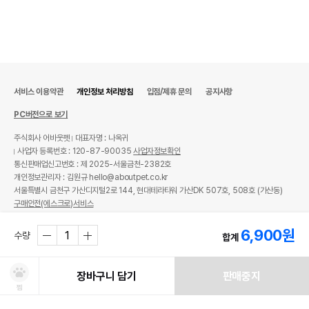
서비스 이용약관
개인정보 처리방침
입점/제휴 문의
공지사항
PC버전으로 보기
주식회사 어바웃펫
대표자명 : 나옥귀
사업자 등록번호 : 120-87-90035
사업자정보확인
통신판매업신고번호 : 제 2025-서울금천-2382호
개인정보관리자 : 김원규 hello@aboutpet.co.kr
서울특별시 금천구 가산디지털2로 144, 현대테라타워 가산DK 507호, 508호 (가산동)
구매안전(에스크로)서비스
© copyright (c) www.aboutpet.co.kr all rights reserved.
6,900
원
수량
합계
장바구니 담기
판매중지
찜