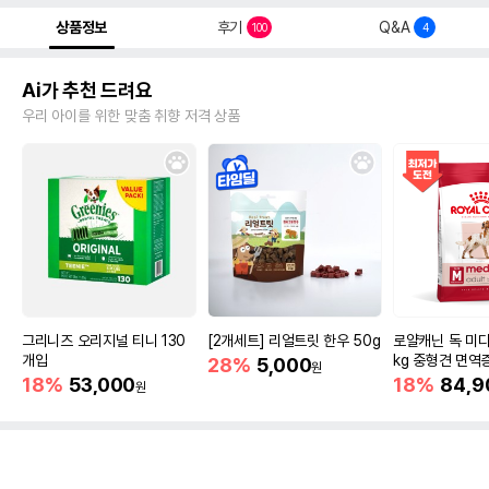
상품정보
후기
Q&A
100
4
Ai가 추천 드려요
우리 아이를 위한 맞춤 취향 저격 상품
그리니즈 오리지널 티니 130
[2개세트] 리얼트릿 한우 50g
로얄캐닌 독 미디
개입
kg 중형견 면역
28%
5,000
원
18%
53,000
18%
84,9
원