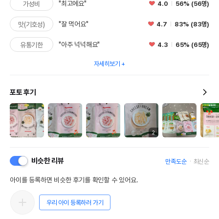
"최고에요"
4.0
56% (56명)
가성비
"잘 먹어요"
4.7
83% (83명)
맛(기호성)
"아주 넉넉해요"
4.3
65% (65명)
유통기한
자세히보기
포토 후기
2
비슷한 리뷰
만족도순
최신순
아이를 등록하면 비슷한 후기를 확인할 수 있어요.
우리 아이 등록하러 가기