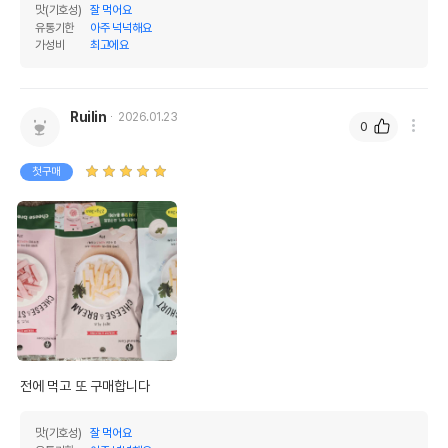
맛(기호성)
잘 먹어요
유통기한
아주 넉넉해요
가성비
최고에요
Ruilin
2026.01.23
0
첫구매
전에 먹고 또 구매합니다
맛(기호성)
잘 먹어요