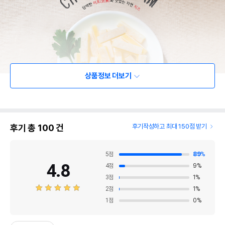
상품정보 더보기
후기 총
100
건
후기작성하고 최대 150점 받기
5
점
89
%
4.8
4
점
9
%
3
점
1
%
2
점
1
%
1
점
0
%