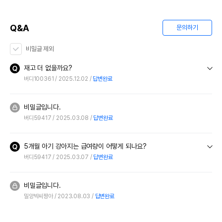
Q&A
문의하기
비밀글 제외
재고 더 없을까요?
버디100361
2025.12.02
답변완료
비밀글입니다.
버디59417
2025.03.08
답변완료
5개월 아기 강아지는 급여량이 어떻게 되나요?
버디59417
2025.03.07
답변완료
비밀글입니다.
밀양박씨짱아
2023.08.03
답변완료