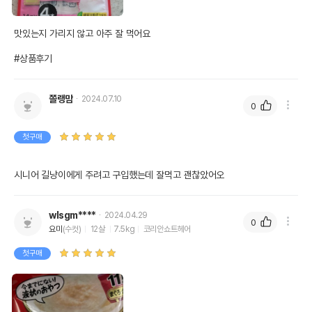
맛있는지 가리지 않고 아주 잘 먹어요

#상품후기
쫄랭맘
2024.07.10
0
첫구매
시니어 길냥이에게 주려고 구입했는데 잘먹고 괜찮았어오
wlsgm****
2024.04.29
0
요미
(수컷)
12살
7.5kg
코리안쇼트헤어
첫구매