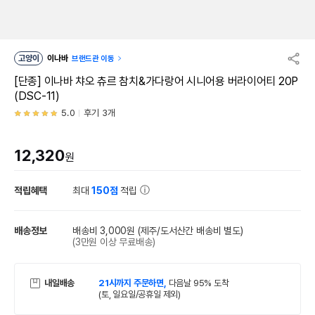
고양이
이나바
브랜드관 이동
[단종] 이나바 챠오 츄르 참치&가다랑어 시니어용 버라이어티 20P
(DSC-11)
5.0
후기 3개
12,320
원
적립혜택
최대
150점
적립
배송정보
배송비 3,000원
(제주/도서산간 배송비 별도)
(3만원 이상 무료배송)
내일배송
21시까지 주문하면,
다음날 95% 도착
(토, 일요일/공휴일 제외)