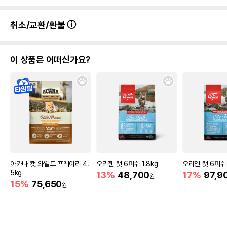
취소/교환/환불
이 상품은 어떠신가요?
아카나 캣 와일드 프레이리 4.
오리젠 캣 6피쉬 1.8kg
오리젠 캣 6피쉬 
5kg
13%
48,700
17%
97,9
원
15%
75,650
원