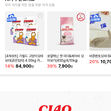
우리 아이를 위한 맞춤 취향 저격 상품
[4개세트] 가필드 고양이모래
로얄캐닌 캣 마더&베이비 모
바른벤토모래 6
보라(굵은입자) 4.55kg 카사
아보기(400g/4/10kg)
20%
10,7
바모래
14%
84,900
39%
7,900
원
원