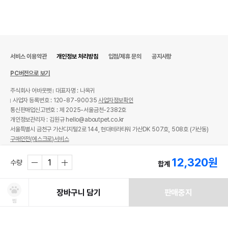
서비스 이용약관
개인정보 처리방침
입점/제휴 문의
공지사항
PC버전으로 보기
주식회사 어바웃펫
대표자명 : 나옥귀
사업자 등록번호 : 120-87-90035
사업자정보확인
통신판매업신고번호 : 제 2025-서울금천-2382호
개인정보관리자 : 김원규 hello@aboutpet.co.kr
서울특별시 금천구 가산디지털2로 144, 현대테라타워 가산DK 507호, 508호 (가산동)
구매안전(에스크로)서비스
© copyright (c) www.aboutpet.co.kr all rights reserved.
12,320
원
수량
합계
장바구니 담기
판매중지
찜
처방사료 주문 시 확인해주세요!
쿠폰보기
적립혜택
취소/ 교환/ 환불
유통기한 임박 상품
최저가 도전 상품
AI검색
AI검색