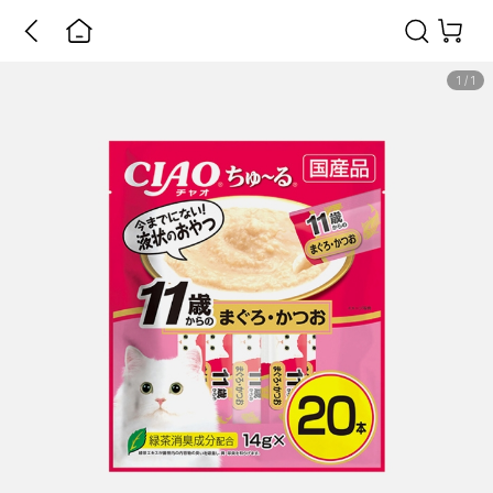
1
/
1