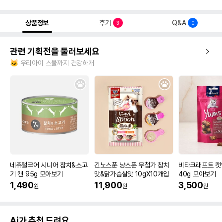
상품정보
후기
Q&A
3
0
관련 기획전을 둘러보세요
🐱 우리아이 스물까지 건강하개
네츄럴코어 시니어 참치&소고
긴노스푼 냥스푼 무첨가 참치
비타크래프트 캣
기 캔 95g 모아보기
맛&닭가슴살맛 10gX10개입
40g 모아보기
1,490
11,900
3,500
원
원
원
Ai가 추천 드려요