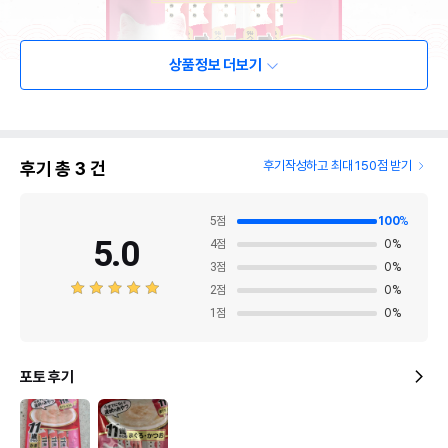
상품정보 더보기
후기 총
3
건
후기작성하고 최대 150점 받기
5
점
100
%
5.0
4
점
0
%
3
점
0
%
2
점
0
%
1
점
0
%
포토 후기