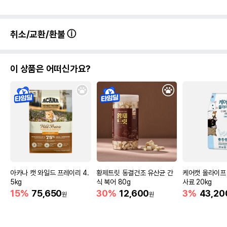
취소/교환/환불
이 상품은 어떠신가요?
아카나 캣 와일드 프레이리 4.
황제트릿 동결건조 유산균 간
케어캣 올라이프
5kg
식 북어 80g
사료 20kg
15%
75,650
30%
12,600
3%
43,20
원
원