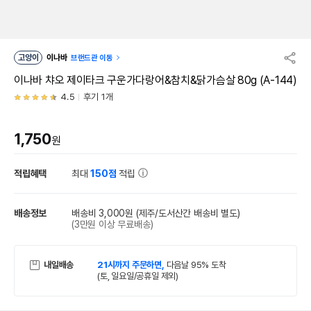
고양이
이나바
브랜드관 이동
이나바 챠오 제이타크 구운가다랑어&참치&닭가슴살 80g (A-144)
4.5
후기 1개
1,750
원
적립혜택
최대
150점
적립
배송정보
배송비 3,000원
(제주/도서산간 배송비 별도)
(3만원 이상 무료배송)
내일배송
21시까지 주문하면,
다음날 95% 도착
(토, 일요일/공휴일 제외)