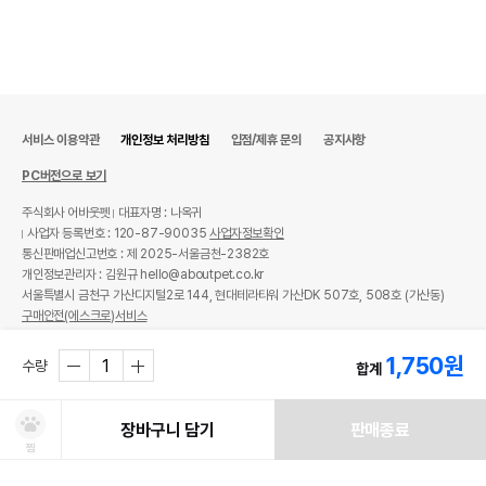
서비스 이용약관
개인정보 처리방침
입점/제휴 문의
공지사항
PC버전으로 보기
주식회사 어바웃펫
대표자명 : 나옥귀
사업자 등록번호 : 120-87-90035
사업자정보확인
통신판매업신고번호 : 제 2025-서울금천-2382호
개인정보관리자 : 김원규 hello@aboutpet.co.kr
서울특별시 금천구 가산디지털2로 144, 현대테라타워 가산DK 507호, 508호 (가산동)
구매안전(에스크로)서비스
© copyright (c) www.aboutpet.co.kr all rights reserved.
1,750
원
수량
합계
장바구니 담기
판매종료
찜