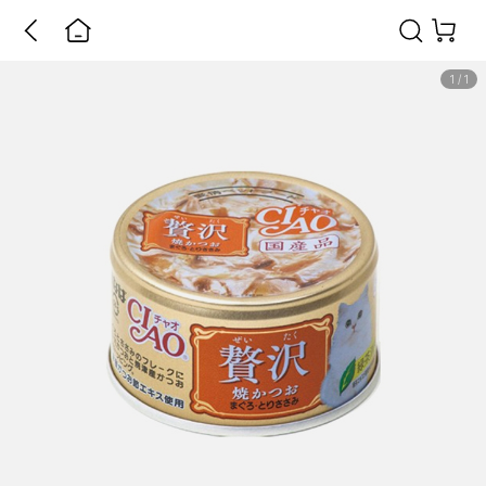
1
/
1