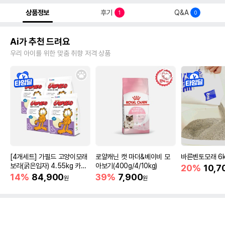
상품정보
후기
Q&A
1
0
Ai가 추천 드려요
우리 아이를 위한 맞춤 취향 저격 상품
[4개세트] 가필드 고양이모래
로얄캐닌 캣 마더&베이비 모
바른벤토모래 6
보라(굵은입자) 4.55kg 카사
아보기(400g/4/10kg)
20%
10,7
바모래
14%
84,900
39%
7,900
원
원