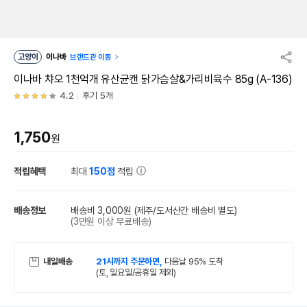
고양이
이나바
브랜드관 이동
이나바 챠오 1천억개 유산균캔 닭가슴살&가리비육수 85g (A-136)
4.2
후기 5개
1,750
원
적립혜택
최대
150점
적립
배송정보
배송비 3,000원
(제주/도서산간 배송비 별도)
(3만원 이상 무료배송)
내일배송
21시까지 주문하면,
다음날 95% 도착
(토, 일요일/공휴일 제외)