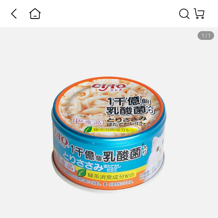
1
/
1