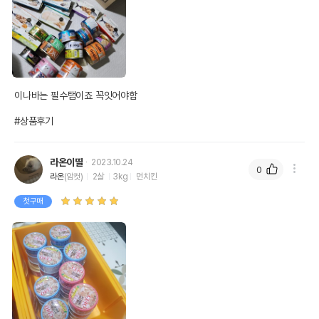
이나바는 필수탬이죠 꼭잇어야함

#상품후기
라온이딸
2023.10.24
0
라온
(암컷)
2살
3kg
먼치킨
첫구매