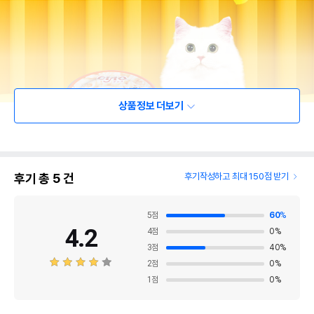
상품정보 더보기
후기 총
5
건
후기작성하고 최대 150점 받기
5
점
60
%
4.2
4
점
0
%
3
점
40
%
2
점
0
%
1
점
0
%