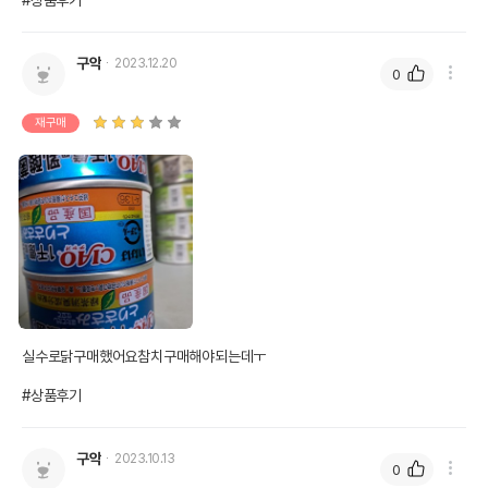
#상품후기
구악
2023.12.20
0
재구매
실수로닭구매했어요참치구매해야되는데ㅜ

#상품후기
구악
2023.10.13
0