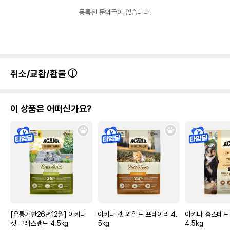
등록된 문의글이 없습니다.
취소/교환/환불
이 상품은 어떠신가요?
[유통기한26년12월] 아카나
아카나 캣 와일드 프레이리 4.
아카나 홈스테드
캣 그래스랜드 4.5kg
5kg
4.5kg