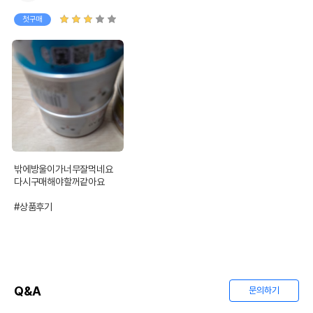
첫구매
밖에방울이가너무잘먹네요

다시구매해야할꺼같아요

#상품후기
Q&A
문의하기