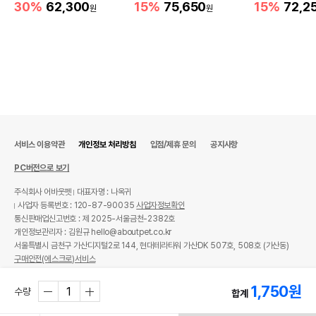
30%
62,300
15%
75,650
15%
72,2
원
원
서비스 이용약관
개인정보 처리방침
입점/제휴 문의
공지사항
PC버전으로 보기
주식회사 어바웃펫
대표자명 : 나옥귀
사업자 등록번호 : 120-87-90035
사업자정보확인
통신판매업신고번호 : 제 2025-서울금천-2382호
개인정보관리자 : 김원규 hello@aboutpet.co.kr
서울특별시 금천구 가산디지털2로 144, 현대테라타워 가산DK 507호, 508호 (가산동)
구매안전(에스크로)서비스
© copyright (c) www.aboutpet.co.kr all rights reserved.
1,750
원
수량
합계