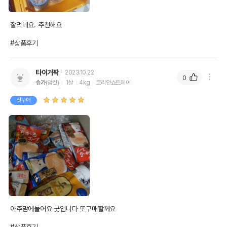
잘먹네요. 추천해요

#상품후기
타이거팍
2023.10.22
0
슈가
(암컷)
1살
4kg
코리안쇼트헤어
첫구매
아주맘에들어요 굿입니다 또구매할께요 
