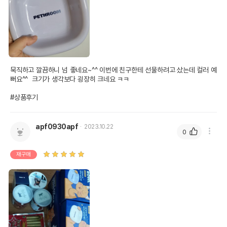
묵직하고 깔끔하니 넘 좋네요~^^ 이번에 친구한테 선물하려고 샀는데 컬러 예
뻐요^^  크기가 생각보다 굉장히 크네요 ㅋㅋ

#상품후기
apf0930apf
2023.10.22
0
재구매