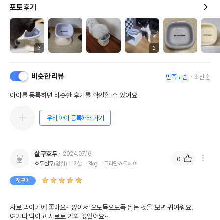
포토 후기
3
2
비슷한 리뷰
만족도순
최신순
아이를 등록하면 비슷한 후기를 확인할 수 있어요.
우리 아이 등록하러 가기
살구호두
2024.07.16
0
호두살구
(암컷)
2살
3kg
코리안쇼트헤어
첫구매
사료 먹이기에 좋아요~ 앉아서 오도독오도독 씹는 것을 보면 귀여워요.

여기다 먹이고 사료토 거의 없었어요~