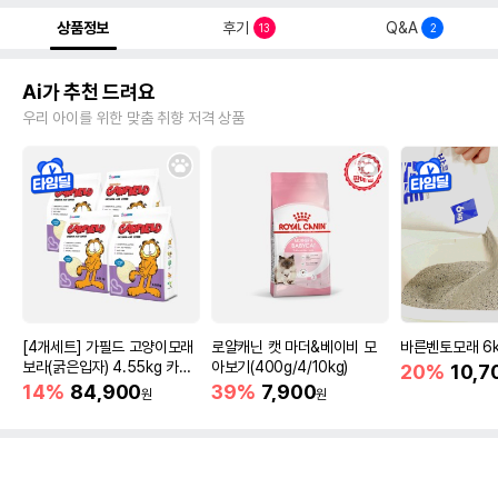
상품정보
후기
Q&A
13
2
Ai가 추천 드려요
우리 아이를 위한 맞춤 취향 저격 상품
[4개세트] 가필드 고양이모래
로얄캐닌 캣 마더&베이비 모
바른벤토모래 6
보라(굵은입자) 4.55kg 카사
아보기(400g/4/10kg)
20%
10,7
바모래
14%
84,900
39%
7,900
원
원