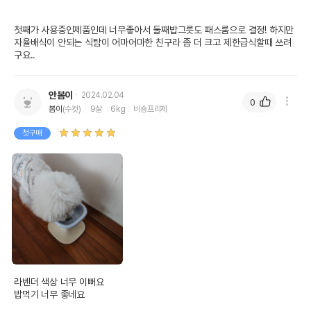
첫째가 사용중인제품인데 너무좋아서 둘째밥그릇도 패스룸으로 결정! 하지만 
자율배식이 안되는 식탐이 어마어마한 친구라 좀 더 크고 제한급식할때 쓰려
구요..
안봄이
2024.02.04
0
봄이
(수컷)
9살
6kg
비숑프리제
첫구매
라벤더 색상 너무 이뻐요

밥먹기 너무 좋네요
