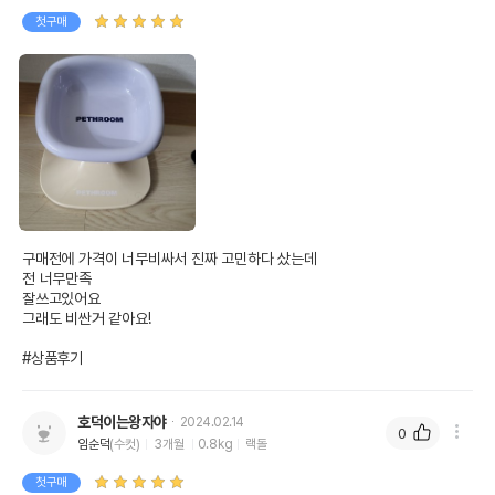
첫구매
구매전에 가격이 너무비싸서 진짜 고민하다 샀는데

전 너무만족

잘쓰고있어요

그래도 비싼거 같아요! 

#상품후기
호덕이는왕자야
2024.02.14
0
임순덕
(수컷)
3개월
0.8kg
랙돌
첫구매