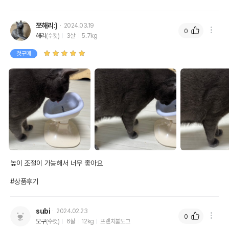
쪼해리:)
2024.03.19
0
해리
(수컷)
3살
5.7kg
첫구매
높이 조절이 가능해서 너무 좋아요

#상품후기
subi
2024.02.23
0
모구
(수컷)
6살
12kg
프렌치불도그