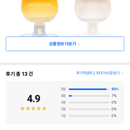
상품정보 더보기
후기 총
13
건
후기작성하고 최대 150점 받기
5
점
93
%
4.9
4
점
7
%
3
점
0
%
2
점
0
%
1
점
0
%