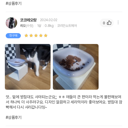
#상품후기
코코레오랑
2024.02.02
0
레오
(수컷)
1살
0.8kg
코리안쇼트헤어
첫구매
앗.. 밑에 받침대도 사야되는군요;; ㅎㅎ 애들이 큰 편이라 먹는게 불편해보여
서 하나씩 더 사주려구요. 디자인 깔끔하고 세라믹이라 좋아보여요. 받침대 깜
빡해서 다시 사러갑니다잉~ 

#상품후기