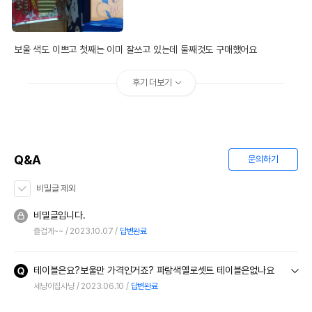
보울 색도 이쁘고 첫째는 이미 잘쓰고 있는데 둘째것도 구매했어요
후기 더보기
Q&A
문의하기
비밀글 제외
비밀글입니다.
즐겁게~~
2023.10.07
답변완료
테이블은요?보울만 가격인거죠? 파랑색옐로셋트 테이블은없나요
세냥이집사냥
2023.06.10
답변완료