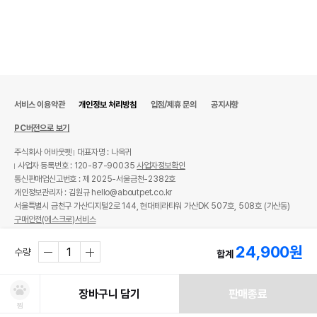
서비스 이용약관
개인정보 처리방침
입점/제휴 문의
공지사항
PC버전으로 보기
주식회사 어바웃펫
대표자명 : 나옥귀
사업자 등록번호 : 120-87-90035
사업자정보확인
통신판매업신고번호 : 제 2025-서울금천-2382호
개인정보관리자 : 김원규 hello@aboutpet.co.kr
서울특별시 금천구 가산디지털2로 144, 현대테라타워 가산DK 507호, 508호 (가산동)
구매안전(에스크로)서비스
© copyright (c) www.aboutpet.co.kr all rights reserved.
24,900
원
수량
합계
장바구니 담기
판매종료
찜