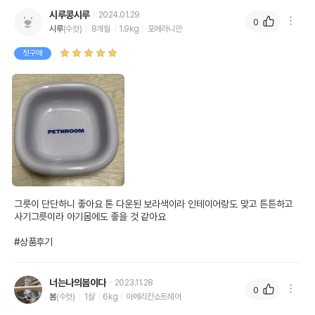
시루콩시루
2024.01.29
0
시루
(수컷)
8개월
1.9kg
포메라니안
첫구매
그릇이 단단하니 좋아요 톤 다운된 보라색이라 인테이어랑도 맞고 튼튼하고 
사기그릇이라 아기몸에도 좋을 것 같아요

#상품후기
너는나의봄이다
2023.11.28
0
봄
(수컷)
1살
6kg
아메리칸쇼트헤어