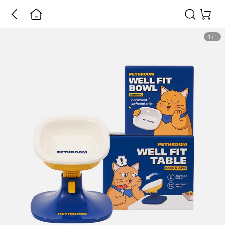
1
/
1