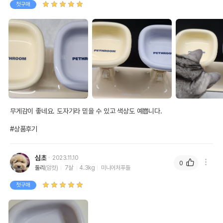
첫구매
무게감이 좋네요. 도자기라 믿을 수 있고 색상도 예쁩니다.

#상품후기
심초
2023.11.10
0
둘리
(암컷)
7살
4.3kg
미니어처푸들
첫구매