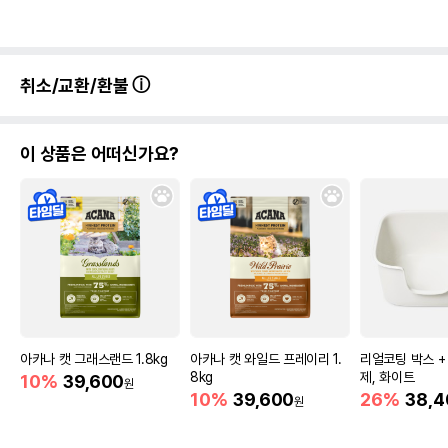
취소/교환/환불
이 상품은 어떠신가요?
아카나 캣 그래스랜드 1.8kg
아카나 캣 와일드 프레이리 1.
리얼코팅 박스 + 
8kg
제, 화이트
10%
39,600
원
10%
39,600
26%
38,4
원