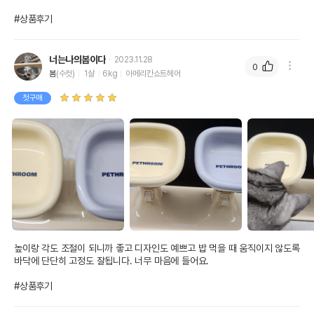
#상품후기
너는나의봄이다
2023.11.28
0
봄
(수컷)
1살
6kg
아메리칸쇼트헤어
첫구매
높이랑 각도 조절이 되니까 좋고 디자인도 예쁘고 밥 먹을 때 움직이지 않도록 
바닥에 단단히 고정도 잘됩니다. 너무 마음에 들어요.

#상품후기