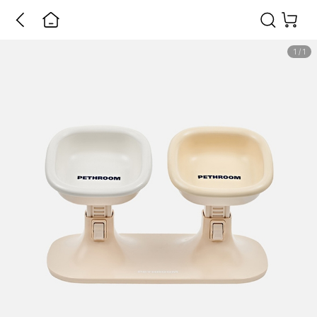
1
/
1