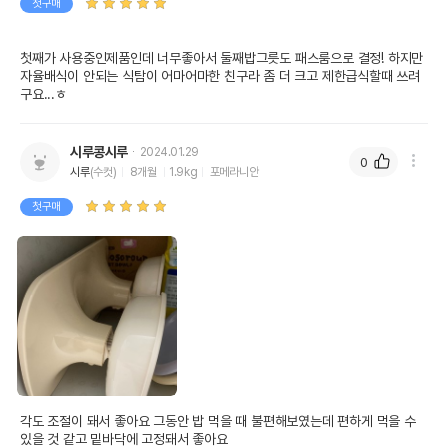
첫구매
첫째가 사용중인제품인데 너무좋아서 둘째밥그릇도 패스룸으로 결정! 하지만 
자율배식이 안되는 식탐이 어마어마한 친구라 좀 더 크고 제한급식할때 쓰려
구요...ㅎ
시루콩시루
2024.01.29
0
시루
(수컷)
8개월
1.9kg
포메라니안
첫구매
각도 조절이 돼서 좋아요 그동안 밥 먹을 때 불편해보였는데 편하게 먹을 수 
있을 것 같고 밑바닥에 고정돼서 좋아요
