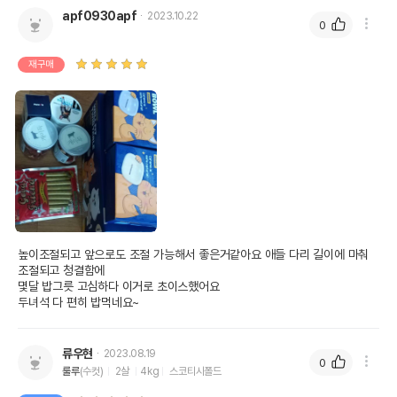
apf0930apf
2023.10.22
0
재구매
높이조절되고 앞으로도 조절 가능해서 좋은거같아요 애들 다리 길이에 마춰 
조절되고 청결함에 

몇달 밥그릇 고심하다 이거로 초이스했어요

두녀석 다 편히 밥먹네요~
류우현
2023.08.19
0
룰루
(수컷)
2살
4kg
스코티시폴드