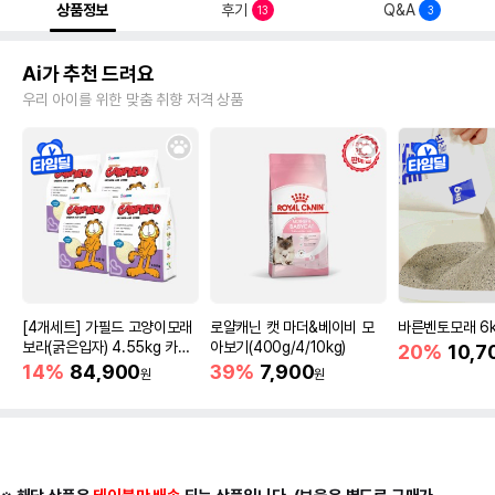
상품정보
후기
Q&A
13
3
Ai가 추천 드려요
우리 아이를 위한 맞춤 취향 저격 상품
[4개세트] 가필드 고양이모래
로얄캐닌 캣 마더&베이비 모
바른벤토모래 6
보라(굵은입자) 4.55kg 카사
아보기(400g/4/10kg)
20%
10,7
바모래
14%
84,900
39%
7,900
원
원