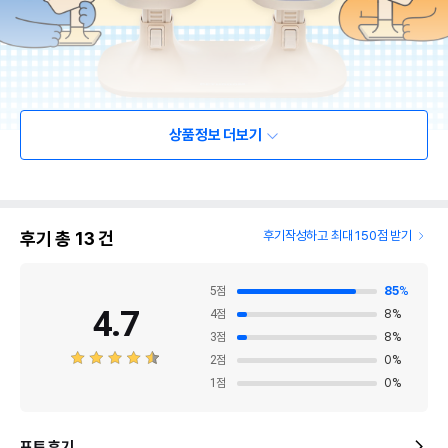
상품정보 더보기
후기 총
13
건
후기작성하고 최대 150점 받기
5
점
85
%
4.7
4
점
8
%
3
점
8
%
2
점
0
%
1
점
0
%
포토 후기