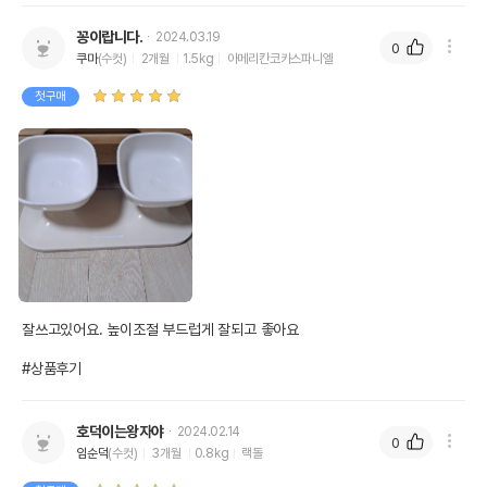
꽁이랍니다.
2024.03.19
0
쿠마
(수컷)
2개월
1.5kg
아메리칸코카스파니엘
첫구매
잘쓰고있어요. 높이조절 부드럽게 잘되고 좋아요

#상품후기
호덕이는왕자야
2024.02.14
0
임순덕
(수컷)
3개월
0.8kg
랙돌