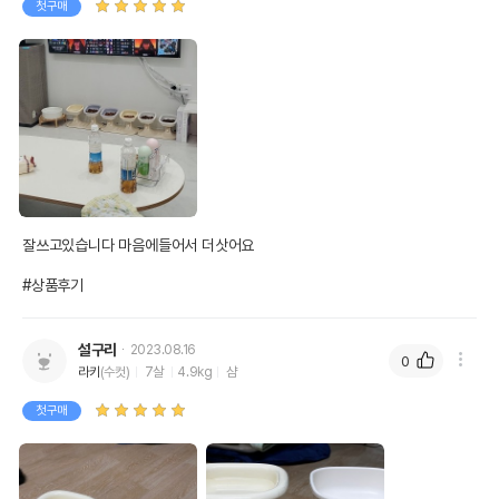
첫구매
잘쓰고있습니다 마음에들어서 더삿어요

#상품후기
설구리
2023.08.16
0
라키
(수컷)
7살
4.9kg
샴
첫구매