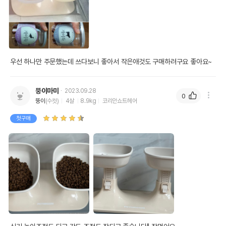
우선 하나만 주문했는데 쓰다보니 좋아서 작은애것도 구매하려구요 좋아요~
뚱이마미
2023.09.28
0
뚱이
(수컷)
4살
8.9kg
코리안쇼트헤어
첫구매