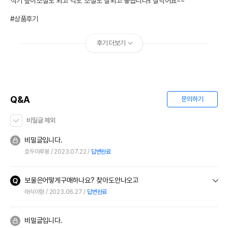
식기 높이조절도 되고 각도 조절도 잘되고 좋습니다!! 잘먹어요~~

#상품후기
후기 더보기
Q&A
문의하기
비밀글 제외
비밀글입니다.
호두마루봉
2023.07.22
답변완료
보울은어떻게구매하나요? 찾아도안나오고
태식이형
2023.06.27
답변완료
비밀글입니다.