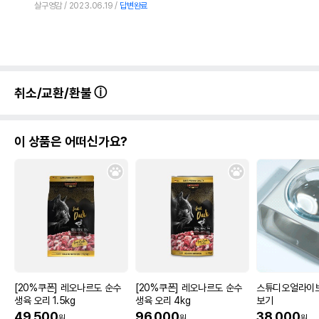
살구영감
2023.06.19
답변완료
취소/교환/환불
이 상품은 어떠신가요?
[20%쿠폰] 레오나르도 순수
[20%쿠폰] 레오나르도 순수
스튜디오얼라이브
생육 오리 1.5kg
생육 오리 4kg
보기
49,500
96,000
38,000
원
원
원