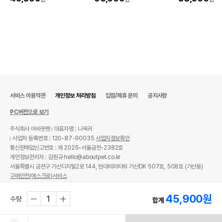
서비스 이용약관
개인정보 처리방침
입점/제휴 문의
공지사항
PC버전으로 보기
주식회사 어바웃펫
대표자명 : 나옥귀
사업자 등록번호 : 120-87-90035
사업자정보확인
통신판매업신고번호 : 제 2025-서울금천-2382호
개인정보관리자 : 김원규 hello@aboutpet.co.kr
서울특별시 금천구 가산디지털2로 144, 현대테라타워 가산DK 507호, 508호 (가산동)
구매안전(에스크로)서비스
© copyright (c) www.aboutpet.co.kr all rights reserved.
45,900
원
수량
합계