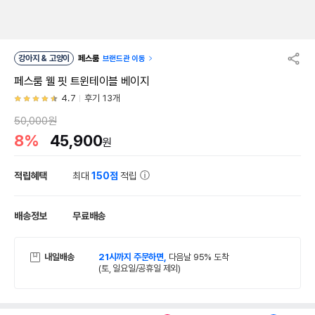
강아지 & 고양이
페스룸
브랜드관 이동
페스룸 웰 핏 트윈테이블 베이지
4.7
후기 13개
50,000원
8%
45,900
원
적립혜택
최대
150점
적립
배송정보
무료배송
내일배송
21시까지 주문하면,
다음날 95% 도착
(토, 일요일/공휴일 제외)