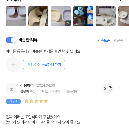
3
비슷한 리뷰
만족도순
최신순
아이를 등록하면 비슷한 후기를 확인할 수 있어요.
우리 아이 등록하러 가기
김몽이띠
2024.04.09
0
김몽이
(수컷)
11개월
6.1kg
비숑프리제
첫구매
진짜 여러번 고민하다가 구입했어요. 

높이가 있어서 아이가 고개를 숙이지 않아 좋아요. 