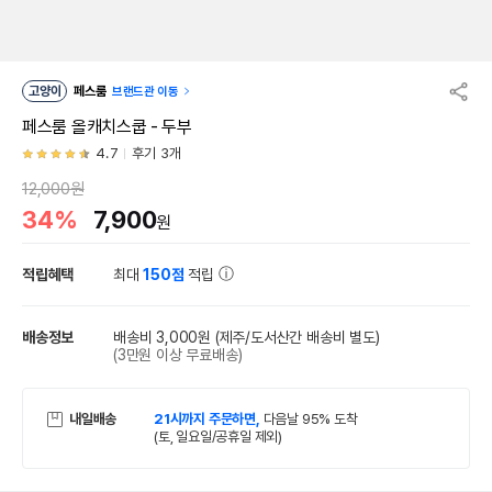
고양이
페스룸
브랜드관 이동
페스룸 올캐치스쿱 - 두부
4.7
후기 3개
12,000원
34%
7,900
원
적립혜택
최대
150점
적립
배송정보
배송비 3,000원
(제주/도서산간 배송비 별도)
(3만원 이상 무료배송)
내일배송
21시까지 주문하면,
다음날 95% 도착
(토, 일요일/공휴일 제외)