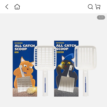
1
/
1