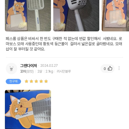
페스룸 상품은 비싸서 한 번도 구매한 적 없는데 반값 할인해서  사봤네요. 로
마보스 모래 사용중인데 황토색 둥근볼이  걸려서 넓은걸로 골라봤네요. 모래
삽이 잘 부러질 것 같아요.
그랜다이져
2024.02.27
0
꼬미
(암컷)
2살
2.1kg
러시안블루
첫구매