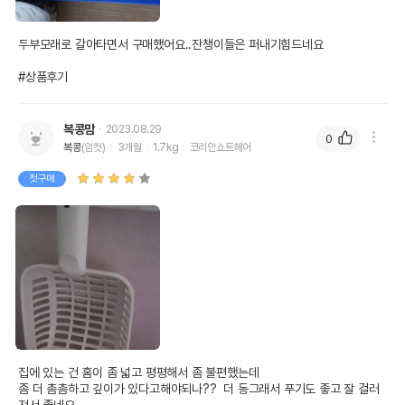
두부모래로 갈아타면서 구매했어요..잔챙이들은 퍼내기힘드네요

#상품후기
복콩맘
2023.08.29
0
복콩
(암컷)
3개월
1.7kg
코리안쇼트헤어
첫구매
집에 있는 건 홈이 좀 넓고 평평해서 좀 불편했는데

좀 더 촘촘하고 깊이가 있다고해야되나??  더 동그래서 푸기도 좋고 잘 걸러