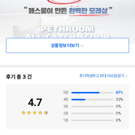
상품정보 더보기
후기 총
3
건
후기작성하고 최대 150점 받기
5
점
67
%
4.7
4
점
33
%
3
점
0
%
2
점
0
%
1
점
0
%