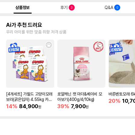
상품정보
후기
Q&A
3
0
Ai가 추천 드려요
우리 아이를 위한 맞춤 취향 저격 상품
[4개세트] 가필드 고양이모래
로얄캐닌 캣 마더&베이비 모
바른벤토모래 6
보라(굵은입자) 4.55kg 카사
아보기(400g/4/10kg)
20%
10,7
바모래
14%
84,900
39%
7,900
원
원