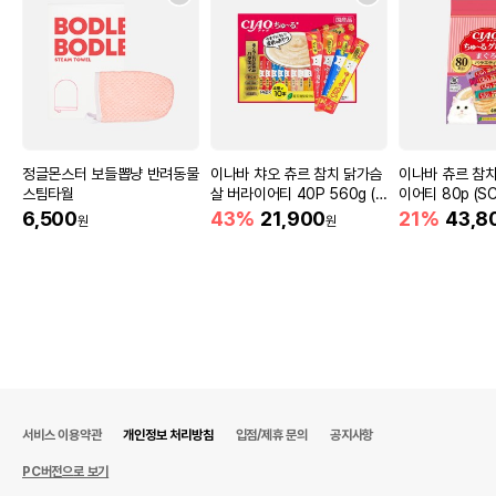
정글몬스터 보들뽑냥 반려동물
이나바 챠오 츄르 참치 닭가슴
이나바 츄르 참치
스팀타월
살 버라이어티 40P 560g (S
이어티 80p (SC
C-186)
6,500
43%
21,900
21%
43,8
원
원
서비스 이용약관
개인정보 처리방침
입점/제휴 문의
공지사항
PC버전으로 보기