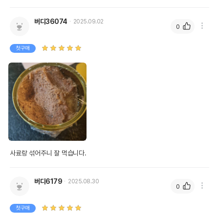
버디36074
2025.09.02
0
첫구매
사료랑 섞어주니 잘 먹습니다.
버디6179
2025.08.30
0
첫구매