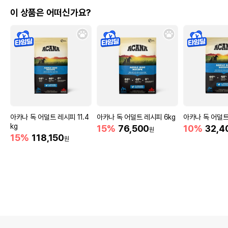
이 상품은 어떠신가요?
아카나 독 어덜트 레시피 11.4
아카나 독 어덜트 레시피 6kg
아카나 독 어덜트
kg
15%
76,500
10%
32,4
원
15%
118,150
원