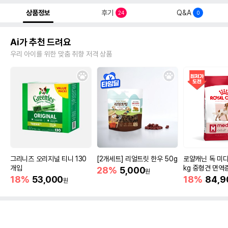
상품정보
후기
Q&A
24
0
Ai가 추천 드려요
우리 아이를 위한 맞춤 취향 저격 상품
그리니즈 오리지널 티니 130
[2개세트] 리얼트릿 한우 50g
로얄캐닌 독 미디
개입
kg 중형견 면역
28%
5,000
원
18%
53,000
18%
84,9
원