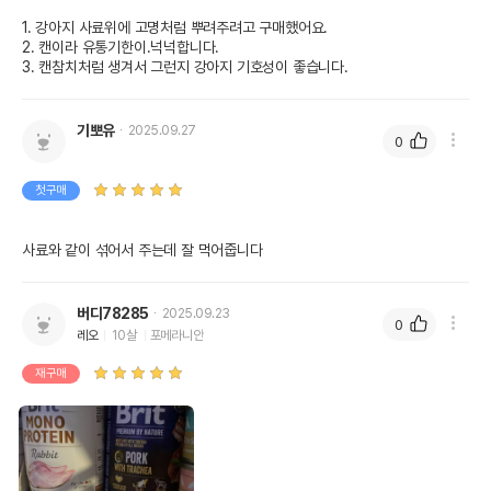
1. 강아지 사료위에 고명처럼 뿌려주려고 구매했어요.

2. 캔이라 유통기한이.넉넉합니다.

3. 캔참치처럼 생겨서 그런지 강아지 기호성이 좋습니다.
기뽀유
2025.09.27
0
첫구매
사료와 같이 섞어서 주는데 잘 먹어줍니다 
버디78285
2025.09.23
0
레오
10살
포메라니안
재구매