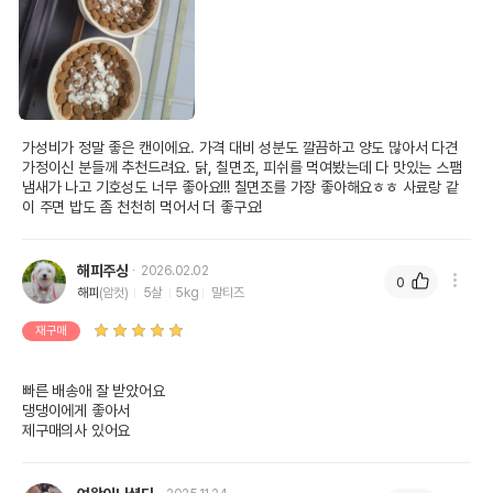
가성비가 정말 좋은 캔이에요. 가격 대비 성분도 깔끔하고 양도 많아서 다견 
가정이신 분들께 추천드려요. 닭, 칠면조, 피쉬를 먹여봤는데 다 맛있는 스팸 
냄새가 나고 기호성도 너무 좋아요!!! 칠면조를 가장 좋아해요ㅎㅎ 사료랑 같
이 주면 밥도 좀 천천히 먹어서 더 좋구요!
해피주상
2026.02.02
0
해피
(암컷)
5살
5kg
말티즈
재구매
빠른 배송애 잘 받았어요

댕댕이에게 좋아서

제구매의사 있어요