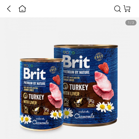
1
/
3