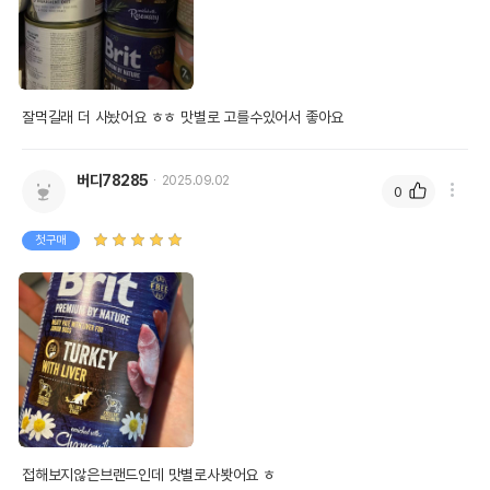
잘먹길래 더 사놨어요 ㅎㅎ 맛별로 고를수있어서 좋아요
버디78285
2025.09.02
0
첫구매
접해보지않은브랜드인데 맛별로사봣어요 ㅎ 