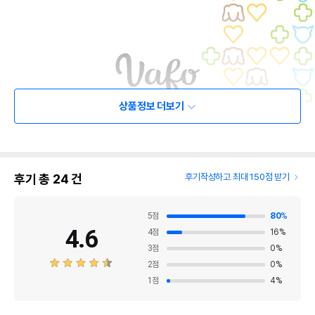
상품정보 더보기
후기 총
24
건
후기작성하고 최대 150점 받기
5
점
80
%
4.6
4
점
16
%
3
점
0
%
2
점
0
%
1
점
4
%