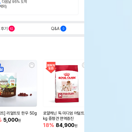
,
다음날 95% 도착
제외)
후기
Q&A
62
0
세트] 리얼트릿 한우 50g
로얄캐닌 독 미디엄 어덜트 10
오리젠 독 스몰브리드 4
kg 중형견 면역증진
%
5,000
15%
75,400
원
원
18%
84,900
원