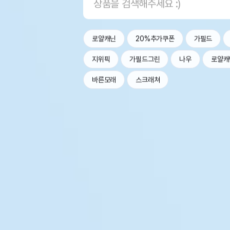
로얄캐닌
20%추가쿠폰
가필드
지위픽
가필드그린
나우
로얄캐
바른모래
스크래쳐