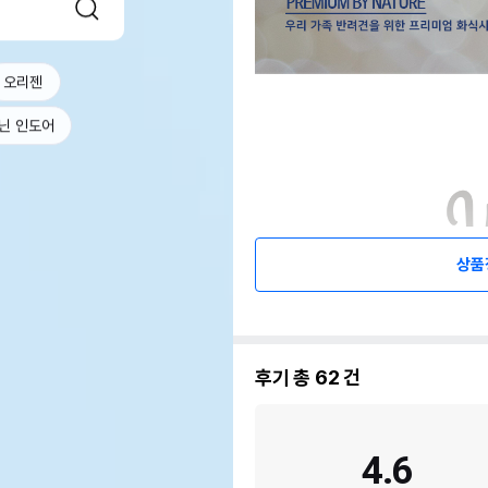
오리젠
닌 인도어
상품
후기 총
62
건
4.6