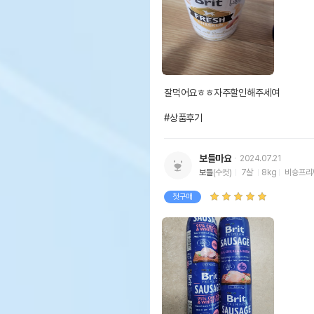
잘먹어요ㅎㅎ자주할인해주세여

#상품후기
보들마요
2024.07.21
보들
(수컷)
7살
8kg
비숑프리
첫구매