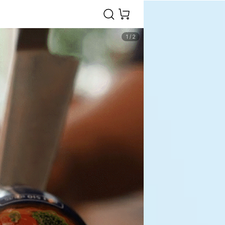
1
/
2