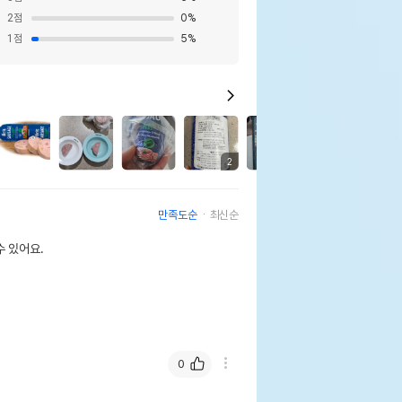
2
점
0
%
1
점
5
%
3
2
5
만족도순
최신순
 있어요.
0