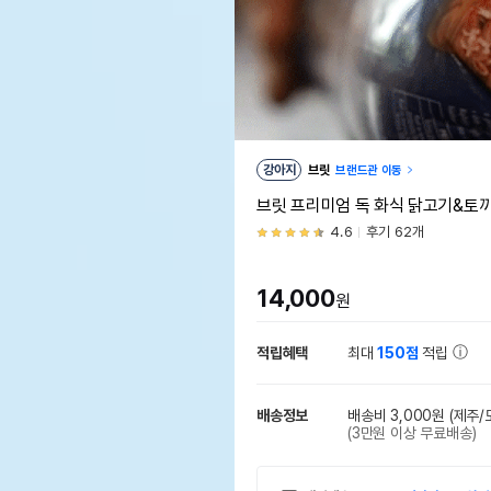
강아지
브릿
브랜드관 이동
브릿 프리미엄 독 화식 닭고기&토끼
4.6
후기 62개
14,000
원
적립혜택
최대
150점
적립
배송정보
배송비 3,000원
(제주/
(3만원 이상 무료배송)