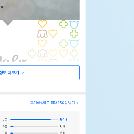
정보 더보기
후기작성하고 최대 150점 받기
5
점
84
%
4
점
6
%
3
점
5
%