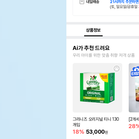
내일배송
21시까지 주문하면
(토, 일요일/공휴일 
상품정보
Ai가 추천 드려요
우리 아이를 위한 맞춤 취향 저격 상품
그리니즈 오리지널 티니 130
[2개
개입
28
18%
53,000
원