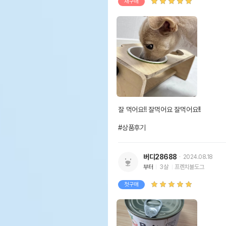
재구매
잘 먹어요!! 잘먹어요 잘먹어요!!

#상품후기
버디28688
2024.08.18
부터
3살
프렌치불도그
첫구매