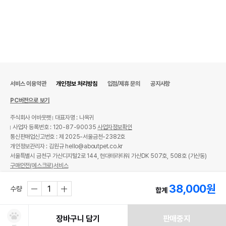
서비스 이용약관
개인정보 처리방침
입점/제휴 문의
공지사항
PC버전으로 보기
주식회사 어바웃펫
대표자명 : 나옥귀
사업자 등록번호 : 120-87-90035
사업자정보확인
통신판매업신고번호 : 제 2025-서울금천-2382호
개인정보관리자 : 김원규 hello@aboutpet.co.kr
서울특별시 금천구 가산디지털2로 144, 현대테라타워 가산DK 507호, 508호 (가산동)
구매안전(에스크로)서비스
© copyright (c) www.aboutpet.co.kr all rights reserved.
38,000
원
수량
합계
장바구니 담기
판매중지