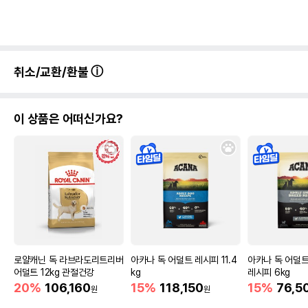
취소/교환/환불
이 상품은 어떠신가요?
로얄캐닌 독 라브라도리트리버
아카나 독 어덜트 레시피 11.4
아카나 독 어덜
어덜트 12kg 관절건강
kg
레시피 6kg
20%
106,160
15%
118,150
15%
76,5
원
원