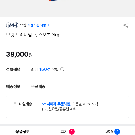
강아지
브릿
브랜드관 이동
브릿 프리미엄 독 스포츠 3kg
38,000
원
적립혜택
최대
150점
적립
배송정보
무료배송
내일배송
21시까지 주문하면,
다음날 95% 도착
(토, 일요일/공휴일 제외)
상품정보
후기
Q&A
0
0