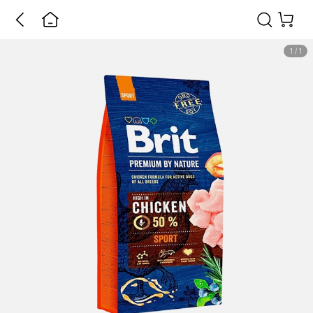
1
/
1