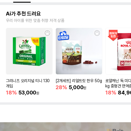
Ai가 추천 드려요
우리 아이를 위한 맞춤 취향 저격 상품
그리니즈 오리지널 티니 130
[2개세트] 리얼트릿 한우 50g
로얄캐닌 독 미디
개입
kg 중형견 면역
28%
5,000
원
18%
53,000
18%
84,9
원