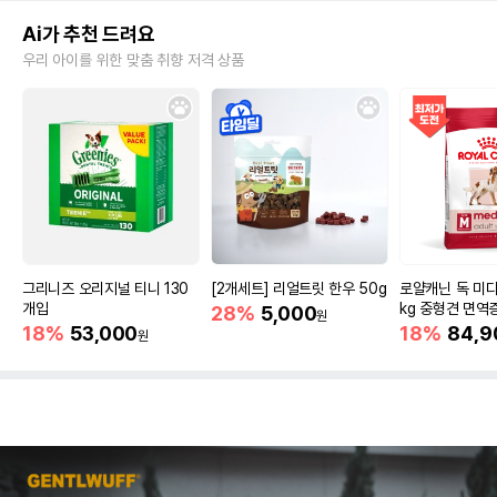
Ai가 추천 드려요
우리 아이를 위한 맞춤 취향 저격 상품
그리니즈 오리지널 티니 130
[2개세트] 리얼트릿 한우 50g
로얄캐닌 독 미디
개입
kg 중형견 면역
28%
5,000
원
18%
53,000
18%
84,9
원