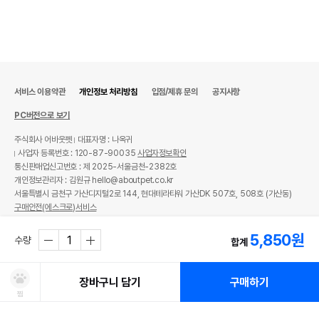
서비스 이용약관
개인정보 처리방침
입점/제휴 문의
공지사항
PC버전으로 보기
주식회사 어바웃펫
대표자명 : 나옥귀
사업자 등록번호 : 120-87-90035
사업자정보확인
통신판매업신고번호 : 제 2025-서울금천-2382호
개인정보관리자 : 김원규 hello@aboutpet.co.kr
서울특별시 금천구 가산디지털2로 144, 현대테라타워 가산DK 507호, 508호 (가산동)
구매안전(에스크로)서비스
© copyright (c) www.aboutpet.co.kr all rights reserved.
5,850
원
수량
합계
장바구니 담기
구매하기
찜