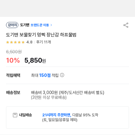
강아지
도기맨
브랜드관 이동
도기맨 보물찾기 멍삑 장난감 하프물범
4.8
후기 11개
6,500원
10%
5,850
원
적립혜택
최대
150점
적립
배송정보
배송비 3,000원
(제주/도서산간 배송비 별도)
(3만원 이상 무료배송)
내일배송
21시까지 주문하면,
다음날 95% 도착
(토, 일요일/공휴일 제외)