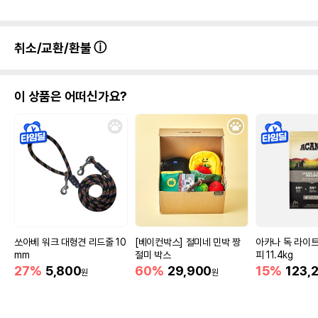
취소/교환/환불
이 상품은 어떠신가요?
쏘아베 워크 대형견 리드줄 10
[베이컨박스] 절미네 민박 짱
아카나 독 라이
mm
절미 박스
피 11.4kg
27%
5,800
60%
29,900
15%
123,
원
원