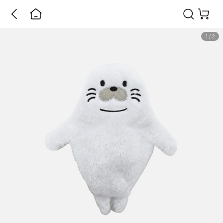
1
/
2