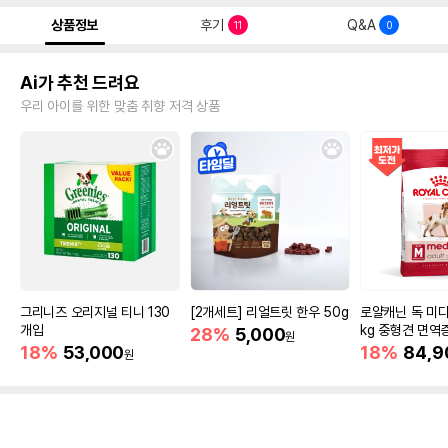
상품정보
후기
Q&A
11
0
Ai가 추천 드려요
우리 아이를 위한 맞춤 취향 저격 상품
그리니즈 오리지널 티니 130
[2개세트] 리얼트릿 한우 50g
로얄캐닌 독 미디
개입
kg 중형견 면역
28%
5,000
원
18%
53,000
18%
84,9
원