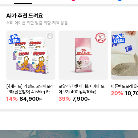
Ai가 추천 드려요
우리 아이를 위한 맞춤 취향 저격 상품
[4개세트] 가필드 고양이모래
로얄캐닌 캣 마더&베이비 모
바른벤토모래 6
보라(굵은입자) 4.55kg 카사
아보기(400g/4/10kg)
20%
10,7
바모래
14%
84,900
39%
7,900
원
원