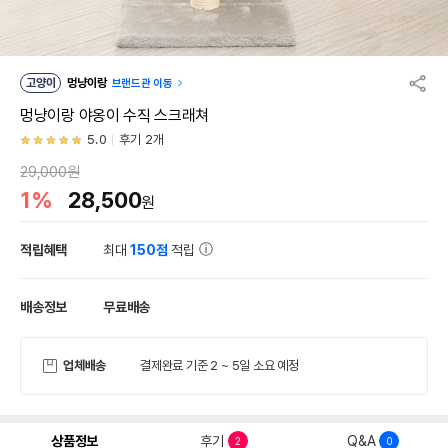
고양이
멍냥이랑
브랜드관 이동
멍냥이랑 야옹이 수직 스크래쳐
5.0
후기 2개
29,000원
1%
28,500
원
적립혜택
최대
150점
적립
배송정보
무료배송
업체배송
결제완료 기준 2 ~ 5일 소요 예정
상품정보
후기
Q&A
2
0