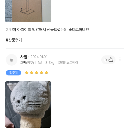
지인이 아깽이를 입양해서 선물드렸는데 좋다고하네요

#상품후기
사칠
2024.01.01
0
호떡
(암컷)
1살
3.3kg
코리안쇼트헤어
첫구매