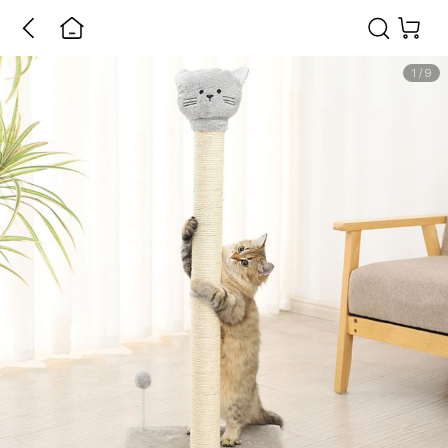
1
/
9