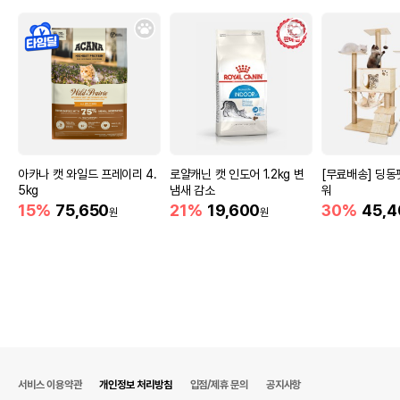
아카나 캣 와일드 프레이리 4.
로얄캐닌 캣 인도어 1.2kg 변
[무료배송] 딩동
5kg
냄새 감소
워
15%
75,650
21%
19,600
30%
45,4
원
원
서비스 이용약관
개인정보 처리방침
입점/제휴 문의
공지사항