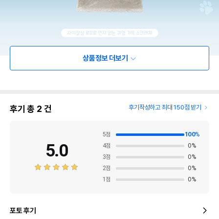
상품정보 더보기
후기 총
2
건
후기작성하고 최대 150점 받기
5
점
100
%
5.0
4
점
0
%
3
점
0
%
2
점
0
%
1
점
0
%
포토 후기