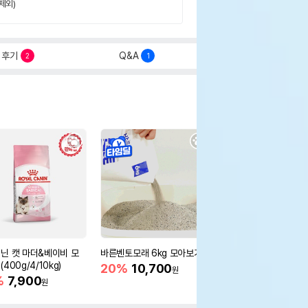
제외)
후기
Q&A
2
1
닌 캣 마더&베이비 모
바른벤토모래 6kg 모아보기
로얄캐닌 캣 인도어 4k
400g/4/10kg)
새 감소
20%
10,700
원
%
7,900
16%
55,000
원
원