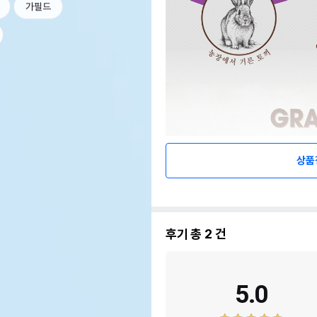
가필드
상품
후기 총
2
건
5.0