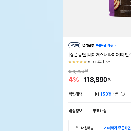
고양이
생식본능
브랜드관 이동
[상품중단]네이처스버라이어티 인스팅
5.0
후기 2개
124,000원
4%
118,890
원
적립혜택
최대
150점
적립
배송정보
무료배송
내일배송
21시까지 주문하면