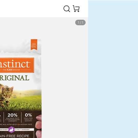
1
/
1