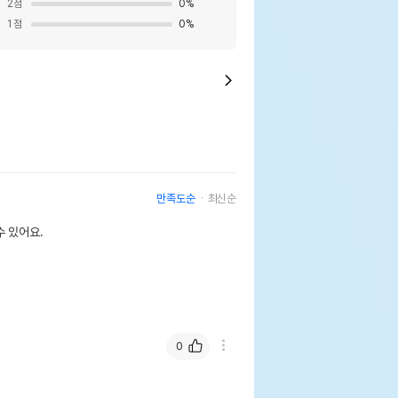
2
점
0
%
1
점
0
%
만족도순
최신순
 있어요.
0