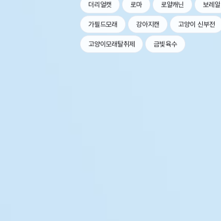
더리얼캣
로마
로얄캐닌
보레알
가필드모래
강아지캔
고양이 신부전
고양이모래탈취제
금빛육수