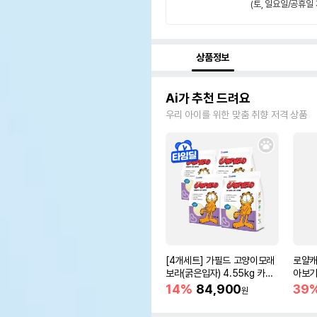
(토, 일요일/공휴일 
상품정보
Ai가 추천 드려요
우리 아이를 위한 맞춤 취향 저격 상품
[4개세트] 가필드 고양이모래
로얄캐
보라(굵은입자) 4.55kg 카사
아보기(
바모래
14%
84,900
39
원