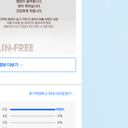
정보 더보기
후기작성하고 최대 150점 받기
5
점
100
%
4
점
0
%
3
점
0
%