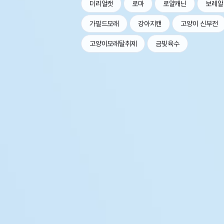
더리얼캣
로마
로얄캐닌
보레알
가필드모래
강아지캔
고양이 신부전
고양이모래탈취제
금빛육수