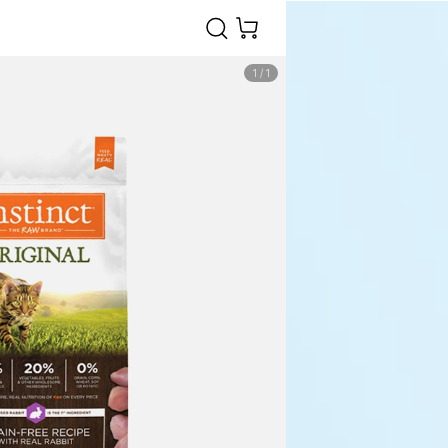
1
/
1