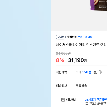
고양이
생식본능
브랜드관 이동
네이처스버라이어티 인스팅트 오리지날
34,000원
8%
31,190
원
적립혜택
최대
150점
적립
배송정보
무료배송
내일배송
21시까지 주문하면
(토, 일요일/공휴일 