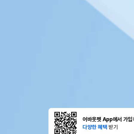
어바웃펫 App에서 가입
다양한 혜택
받기