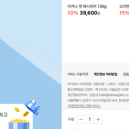
아카나 캣 패시피카 1.8kg
오리젠
10%
39,600
15
원
서비스 이용약관
개인정보 처리방침
입점
주식회사 어바웃펫
대표자명 : 나옥귀
사업자 등
통신판매업신고번호 : 제 2025-서울금천-238
개인정보관리자 : 김원규 hello@aboutpet.co.
서울특별시 금천구 가산디지털2로 144, 현대테라
구매안전(에스크로)서비스
© copyright (c) www.aboutpet.co.kr all r
하고
수량