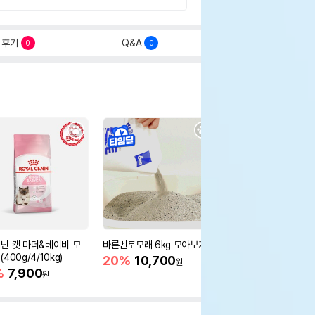
후기
Q&A
0
0
닌 캣 마더&베이비 모
바른벤토모래 6kg 모아보기
로얄캐닌 캣 인도어 4k
400g/4/10kg)
새 감소
20%
10,700
원
%
7,900
16%
55,000
원
원