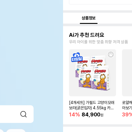
상품정보
Ai가 추천 드려요
우리 아이를 위한 맞춤 취향 저격 상품
[4개세트] 가필드 고양이모래
로얄캐
보라(굵은입자) 4.55kg 카사
아보기(
바모래
14%
84,900
39
원