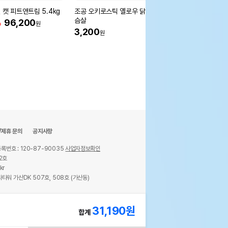
 캣 피트앤트림 5.4kg
조공 오키로스틱 옐로우 닭가
조공 오키로스틱 퍼플
슴살
%
96,200
3,200
원
원
3,200
원
/제휴 문의
공지사항
록번호 : 120-87-90035
사업자정보확인
2호
kr
타워 가산DK 507호, 508호 (가산동)
ights reserved.
31,190
원
합계