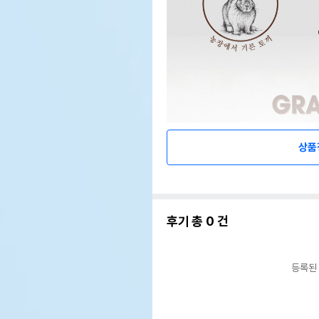
상품
후기 총
0
건
등록된