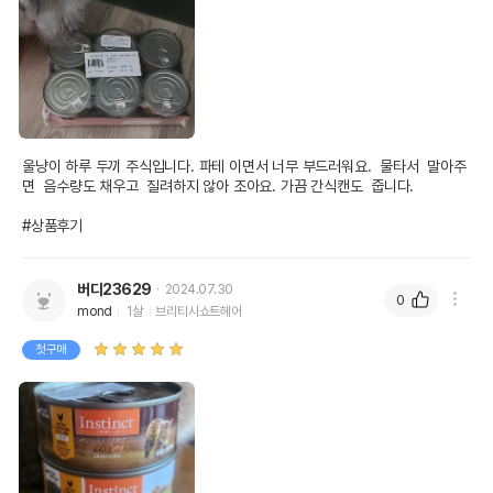
울냥이 하루 두끼 주식입니다. 파테 이면서 너무 부드러워요.  물타서  말아주
면  음수량도 채우고  질려하지 않아 조아요. 가끔 간식캔도  줍니다.

#상품후기
버디23629
2024.07.30
0
mond
1살
브리티시쇼트헤어
첫구매