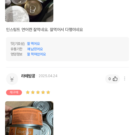
인스팅트 연어캔 잘먹네요. 잘먹어서 다행이네요
맛(기호성)
잘 먹어요
유통기한
꽤 남았어요
영양정보
잘 적혀있어요
라떼밤콩
2025.04.24
0
재구매