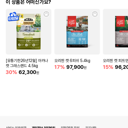
이 상품은 어떠신가요?
[유통기한26년12월] 아카나
오리젠 캣 6피쉬 5.4kg
오리젠 캣 피트앤
캣 그래스랜드 4.5kg
17%
97,900
15%
96,2
원
30%
62,300
원
서비스 이용약관
개인정보 처리방침
입점/제휴 문의
공지사항