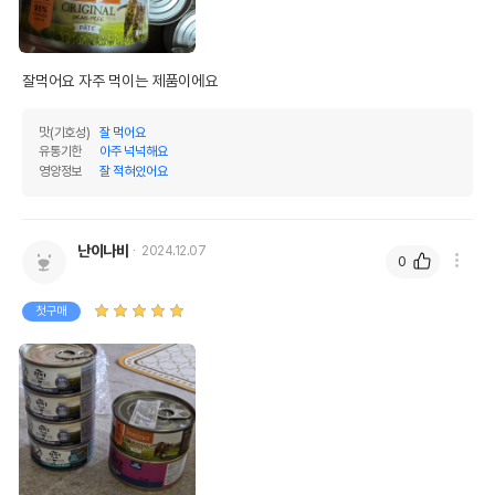
잘먹어요 자주 먹이는 제품이에요
맛(기호성)
잘 먹어요
유통기한
아주 넉넉해요
영양정보
잘 적혀있어요
난이나비
2024.12.07
0
첫구매
상품 필수 정보
네이처스버라이어티 생식본능 오리지날 연어
품명 및 모델명
캣 캔 156g
법에 의한 인증,허가 등을
상품상세설명 참조
받았음을 확인할수 있는
경우 그에 대한 사항