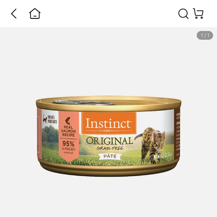
1
/
1