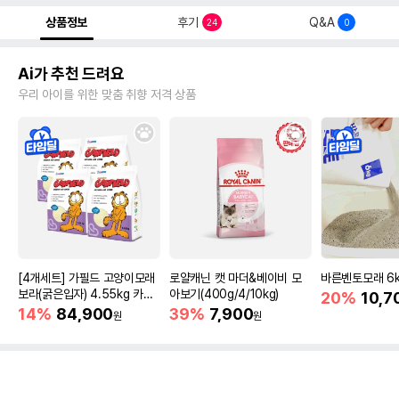
상품정보
후기
Q&A
24
0
Ai가 추천 드려요
우리 아이를 위한 맞춤 취향 저격 상품
[4개세트] 가필드 고양이모래
로얄캐닌 캣 마더&베이비 모
바른벤토모래 6
보라(굵은입자) 4.55kg 카사
아보기(400g/4/10kg)
20%
10,7
바모래
14%
84,900
39%
7,900
원
원