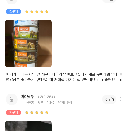
첫구매
애기가 파테를 제일 잘먹는데 다른거 먹여보고싶어서 새로 구매해봤습니다!! 
영양성분 좋다해서 구매했는데 저희집 애기는 잘 안먹네요 ㅠㅠ 슬퍼요 ㅠㅠ 
마리왓뚜
2024.09.22
0
마리
(수컷)
6살
4.1kg
먼치킨롱헤어
재구매