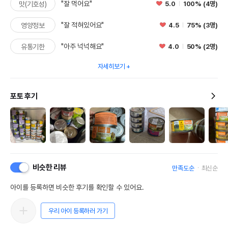
"잘 먹어요"
5.0
100% (4명)
맛(기호성)
"잘 적혀있어요"
4.5
75% (3명)
영양정보
"아주 넉넉해요"
4.0
50% (2명)
유통기한
자세히보기
포토 후기
비슷한 리뷰
만족도순
최신순
아이를 등록하면 비슷한 후기를 확인할 수 있어요.
우리 아이 등록하러 가기