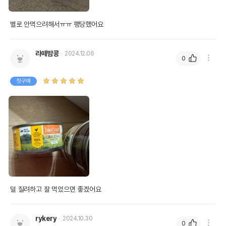
제조국 또는 원산지
미국
별로 안먹으려해서ㅠㅠ 팽당했어요
제조자,수입품의 경우
네이처스버라이어티
수입자를 함께 표기
라떼밤콩
2024.12.06
AS책임자와 전화번호
0
어바웃펫 // 1644-9601
또는 소비자상담 관련
전화번호
첫구매
유통기한이 최소 2026.12.04이거나 그
이후인 상품이 출고됩니다.
유통기한
단, 상품명에 유통기한 명시된 경우, 해당
유통기한을 따릅니다.
덜 질려하고 잘 먹었으면 좋겠어요
rykery
2024.10.30
0