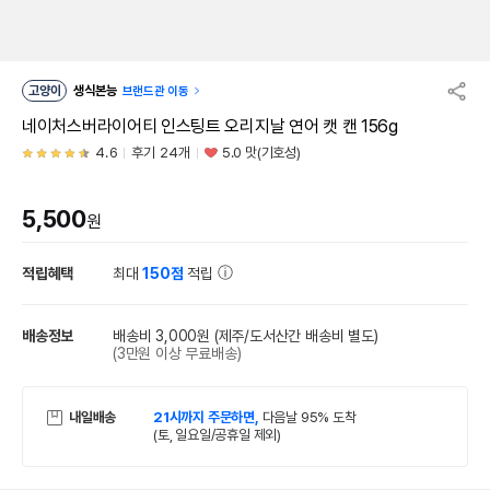
고양이
생식본능
브랜드관 이동
네이처스버라이어티 인스팅트 오리지날 연어 캣 캔 156g
4.6
후기 24개
5.0 맛(기호성)
5,500
원
적립혜택
최대
150점
적립
배송정보
배송비 3,000원
(제주/도서산간 배송비 별도)
(3만원 이상 무료배송)
내일배송
21시까지 주문하면,
다음날 95% 도착
(토, 일요일/공휴일 제외)