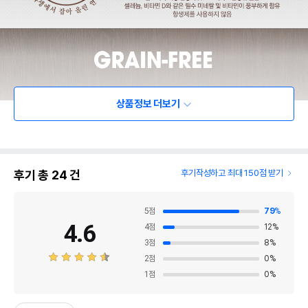
상품정보 더보기
후기 총
24
건
후기작성하고 최대 150점 받기
5
점
79
%
4.6
4
점
12
%
3
점
8
%
2
점
0
%
1
점
0
%