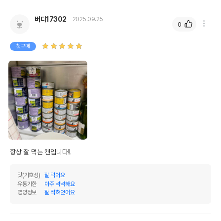
버디17302
2025.09.25
0
첫구매
항상 잘 먹는 캔입니다!!
맛(기호성)
잘 먹어요
유통기한
아주 넉넉해요
영양정보
잘 적혀있어요