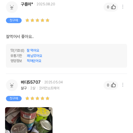
구름이*
2025.08.20
0
첫구매
잘먹어서 좋아요..
맛(기호성)
잘 먹어요
유통기한
꽤 남았어요
영양정보
적혀있어요
버디55707
2025.05.04
0
살구
2살
코리안쇼트헤어
첫구매