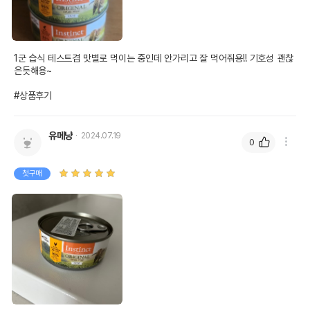
1군 습식 테스트겸 맛별로 먹이는 중인데 안가리고 잘 먹어줘용!! 기호성 괜찮
은듯해용~

#상품후기
유메냥
2024.07.19
0
첫구매