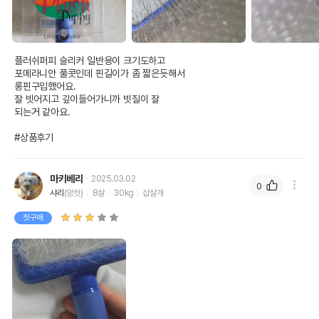
플러쉬퍼피 슬리커 일반용이 크기도하고

포메라니안 풀콧인데 핀길이가 좀 짧은듯해서

롱핀구입했어요.

잘 빗어지고 깊이들어가니까 빗질이 잘

되는거 같아요.

#상품후기
마키베리
2025.03.02
0
샤리
(암컷)
8살
30kg
삽살개
첫구매