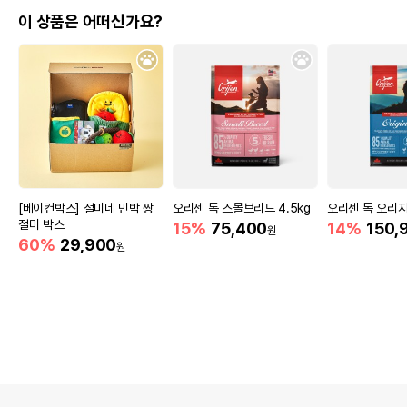
이 상품은 어떠신가요?
[베이컨박스] 절미네 민박 짱
오리젠 독 스몰브리드 4.5kg
오리젠 독 오리지널
절미 박스
15%
75,400
14%
150,
원
60%
29,900
원