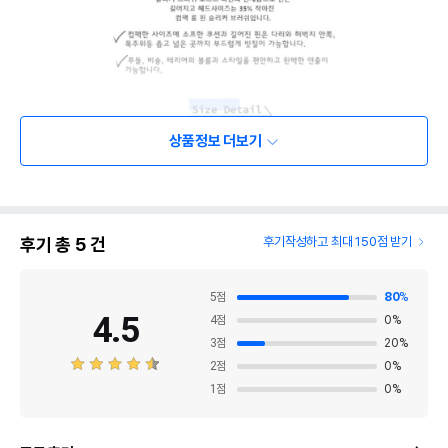
상품정보 더보기
후기 총
5
건
후기작성하고 최대 150점 받기
5
점
80
%
4.5
4
점
0
%
3
점
20
%
2
점
0
%
1
점
0
%