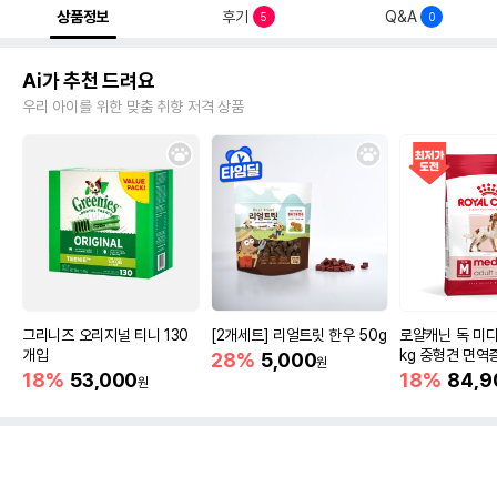
상품정보
후기
Q&A
5
0
Ai가 추천 드려요
우리 아이를 위한 맞춤 취향 저격 상품
그리니즈 오리지널 티니 130
[2개세트] 리얼트릿 한우 50g
로얄캐닌 독 미디
개입
kg 중형견 면역
28%
5,000
원
18%
53,000
18%
84,9
원