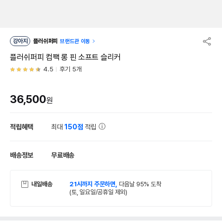
강아지
플러쉬퍼피
브랜드관 이동
플러쉬퍼피 컴팩 롱 핀 소프트 슬리커
4.5
후기 5개
36,500
원
적립혜택
최대
150점
적립
배송정보
무료배송
내일배송
21시까지 주문하면,
다음날 95% 도착
(토, 일요일/공휴일 제외)