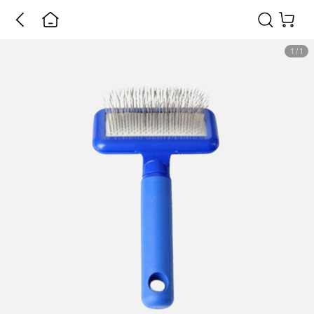
1
/
1