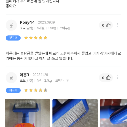
슬리커가 부드러운데 잘 빗겨집니다

좋아요
Pony44
2023.09.19
0
포니
(암컷)
5개월
1.5kg
토이푸들
첫구매
처음에는 불량품을 받았는데 빠르게 교환해주셔서 좋았고 아기 강아지에게 쓰
기에는 롱핀이 좋다고 해서 잘 쓰고 있습니다.
어흥D
2023.11.26
0
포도
(암컷)
1살
2.1kg
포메라니안
첫구매