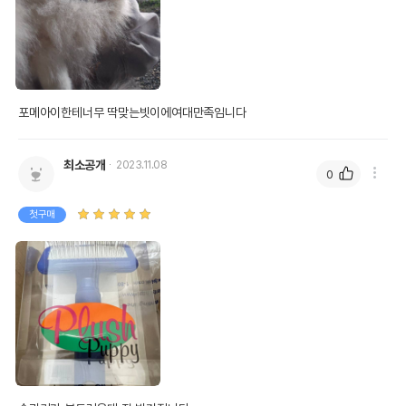
포메아이한테너무 딱맞는빗이에여대만족임니다
최소공개
2023.11.08
0
첫구매