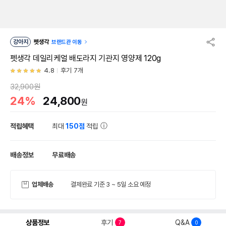
강아지
펫생각
브랜드관 이동
펫생각 데일리케얼 배도라지 기관지 영양제 120g
4.8
후기 7개
32,900원
24%
24,800
원
적립혜택
최대
150점
적립
배송정보
무료배송
업체배송
결제완료 기준 3 ~ 5일 소요 예정
상품정보
후기
Q&A
7
0