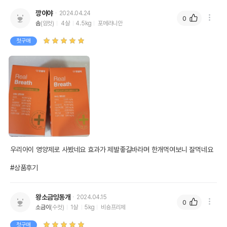
깡이야
2024.04.24
0
솜
(암컷)
4살
4.5kg
포메라니안
첫구매
우리아이 영양제로 사봤네요 효과가 제발좋길바라며 한개먹여보니 잘먹네요

#상품후기
왕소금잉동개
2024.04.15
0
소금이
(수컷)
1살
5kg
비숑프리제
첫구매