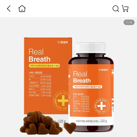
1
/
4