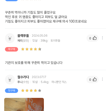
꾸준히 먹이니까 기침도 많이 줄었구요 

먹인 후로 귀 염증도 좋아지고 피부도 덜 긁어요

블랙푸들
2024.05.06
0
체리
(암컷)
12살
38kg
토이푸들
재구매
기관지 보호를 위해 꾸준히 먹이고 있습니다
철수가다
2023.07.17
0
후니
(수컷)
10살
5.4kg
하나뿐인 믹스
첫구매