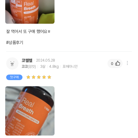
잘 먹어서 또 구매 했어요ㅎ

#상품후기
코렐렐
2024.05.28
0
코코
(암컷)
3살
4.8kg
포메라니안
첫구매