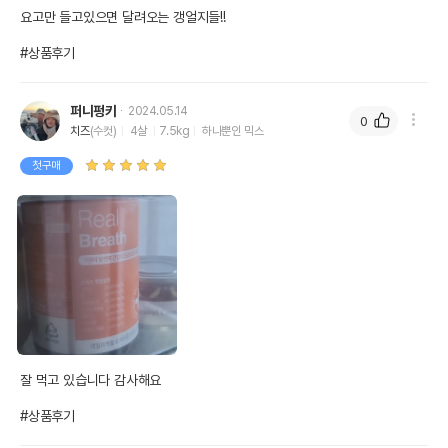
요고만 들고있으면 달려오는 갱얼지들!!

#상품후기
퍼니펑키
2024.05.14
0
치즈
(수컷)
4살
7.5kg
하나뿐인 믹스
첫구매
잘 먹고 있습니다 감사해요

#상품후기