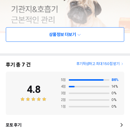
상품정보 더보기
후기 총
7
건
후기작성하고 최대 150점 받기
5
점
86
%
4.8
4
점
14
%
3
점
0
%
2
점
0
%
1
점
0
%
포토 후기