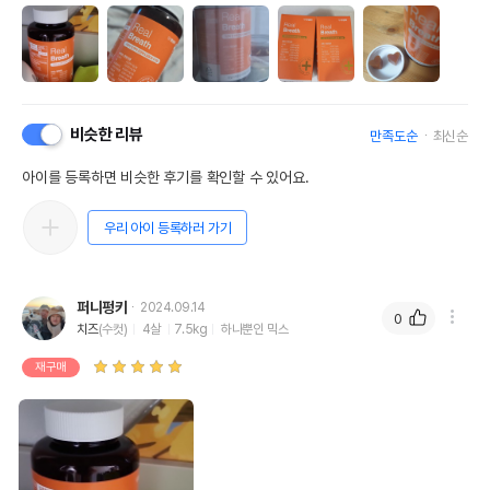
비슷한 리뷰
만족도순
최신순
아이를 등록하면 비슷한 후기를 확인할 수 있어요.
우리 아이 등록하러 가기
퍼니펑키
2024.09.14
0
치즈
(수컷)
4살
7.5kg
하나뿐인 믹스
재구매