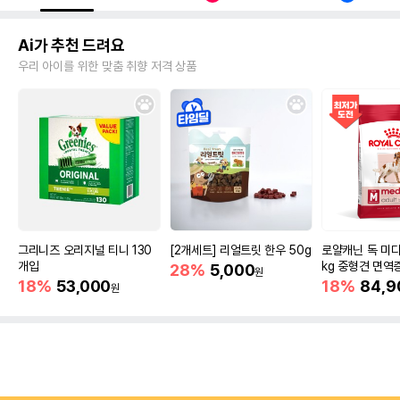
Ai가 추천 드려요
우리 아이를 위한 맞춤 취향 저격 상품
그리니즈 오리지널 티니 130
[2개세트] 리얼트릿 한우 50g
로얄캐닌 독 미디
개입
kg 중형견 면역
28%
5,000
원
18%
53,000
18%
84,9
원