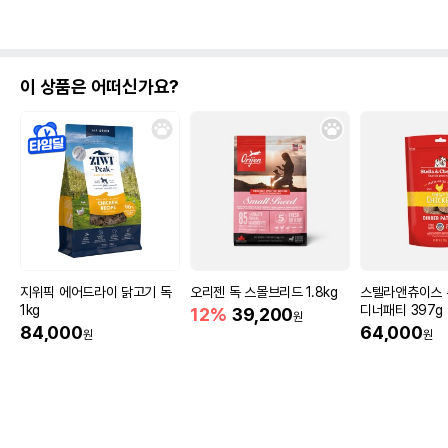
이 상품은 어떠신가요?
지위픽 에어드라이 닭고기 독
오리젠 독 스몰브리드 1.8kg
스텔라앤츄이스 
1kg
디너패티 397g
12%
39,200
원
84,000
64,000
원
원