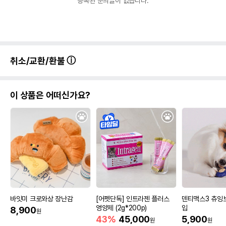
등록된 문의글이 없습니다.
취소/교환/환불
이 상품은 어떠신가요?
바잇미 크로와상 장난감
[어펫단독] 인트라젠 플러스
덴티맥스3 츄잉
영양제 (2g*200p)
입
8,900
원
43%
45,000
5,900
원
원