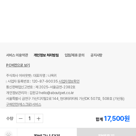
서비스 이용약관
개인정보 처리방침
입점/제휴 문의
공지사항
PC버전으로 보기
주식회사 어바웃펫
대표자명 : 나옥귀
사업자 등록번호 : 120-87-90035
사업자정보확인
통신판매업신고번호 : 제 2025-서울금천-2382호
개인정보관리자 : 김원규 hello@aboutpet.co.kr
서울특별시 금천구 가산디지털2로 144, 현대테라타워 가산DK 507호, 508호 (가산동)
구매안전(에스크로)서비스
© copyright (c) www.aboutpet.co.kr all rights reserved.
17,500
원
수량
합계