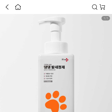
1
/
1