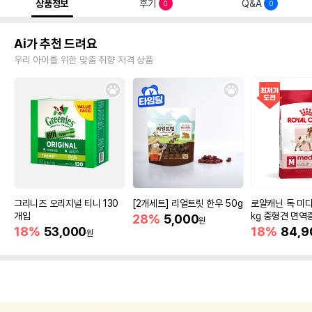
상품정보
후기
Q&A
0
0
Ai가 추천 드려요
우리 아이를 위한 맞춤 취향 저격 상품
그리니즈 오리지널 티니 130
[2개세트] 리얼트릿 한우 50g
로얄캐닌 독 미디
개입
kg 중형견 면역
28%
5,000
원
18%
53,000
18%
84,9
원