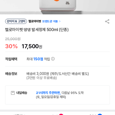
강아지 & 고양이
헬로마이펫
브랜드관 이동
헬로마이펫 댕댕 발세정제 500ml (단종)
25,000원
30%
17,500
원
적립혜택
최대
150점
적립
배송정보
배송비 3,000원
(제주/도서산간 배송비 별도)
(3만원 이상 무료배송)
내일배송
21시까지 주문하면,
다음날 95% 도착
(토, 일요일/공휴일 제외)