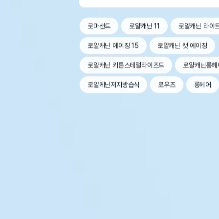
로마샌드
로얄캐닌 11
로얄캐닌 라이
로얄캐닌 에이징 15
로얄캐닌 캣 에이징
로얄캐닌 키튼스테럴라이즈드
로얄캐닌롱헤
로얄케닌저지방습식
로우즈
롱헤어