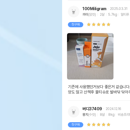
100Miligram
2025.03.31
까미
(암컷)
2살
5.7kg
말티푸
첫구매
기존에 사용했던거보다 좋은거 같습니다.
양도 많고 산책후 물티슈로 발바닦 닦아
버디37409
2024.12.16
뭉치
(수컷)
8살
8kg
비숑프리
첫구매