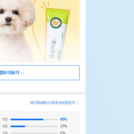
정보 더보기
후기작성하고 최대 150점 받기
5
점
69
%
4
점
31
%
3
점
0
%