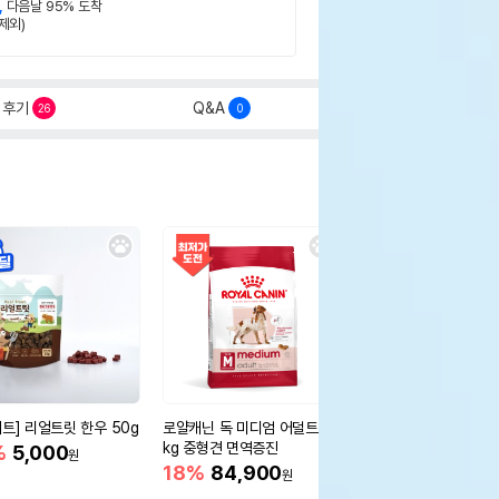
,
다음날 95% 도착
제외)
후기
Q&A
26
0
세트] 리얼트릿 한우 50g
로얄캐닌 독 미디엄 어덜트 10
오리젠 독 스몰브리드 4
kg 중형견 면역증진
%
5,000
15%
75,400
원
원
18%
84,900
원