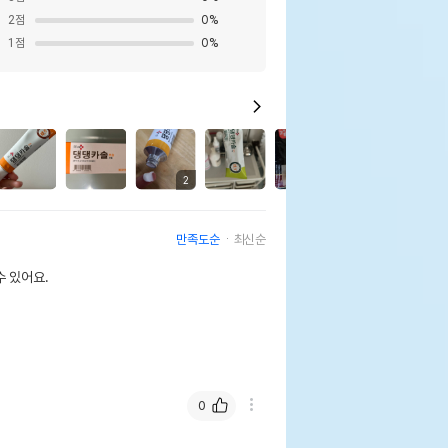
2
점
0
%
1
점
0
%
1
2
2
만족도순
최신순
 있어요.
0