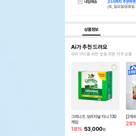
내일배송
21시까지 주문하면
(토, 일요일/공휴일 
상품정보
Ai가 추천 드려요
우리 아이를 위한 맞춤 취향 저격 상품
그리니즈 오리지널 티니 130
[2개
개입
28
18%
53,000
원