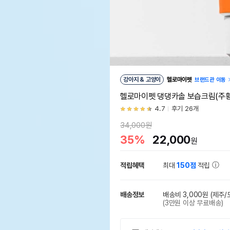
강아지 & 고양이
헬로마이펫
브랜드관 이동
헬로마이펫 댕댕카솔 보습크림(주황)
4.7
후기 26개
34,000원
35%
22,000
원
적립혜택
최대
150점
적립
배송정보
배송비 3,000원
(제주/
(3만원 이상 무료배송)