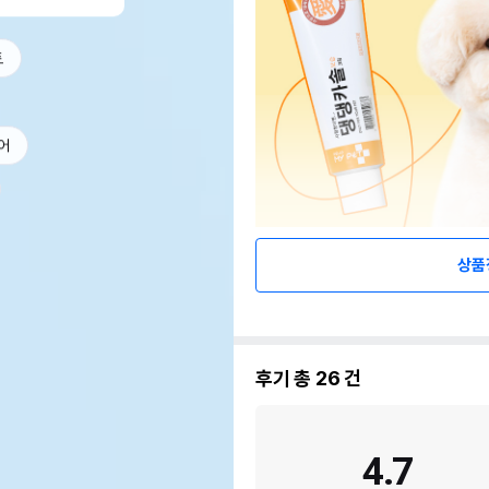
트
어
상품
후기 총
26
건
4.7