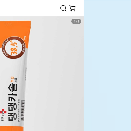
1
/
1