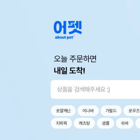
오늘 주문하면
내일 도착!
로얄캐닌
이나바
가필드
로우즈
지위픽
캐츠랑
샘플
쉬바