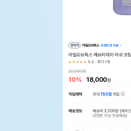
강아지
아일오브독스
브랜드관 이동
아일오브독스 에브리데이 러쉬 코팅 
5.0
후기 1개
20,000원
10%
18,000
원
적립혜택
최대
150점
적립
배송정보
배송비 3,000원
(제주/
(3만원 이상 무료배송)