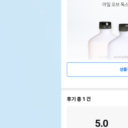
상품
후기 총
1
건
5.0