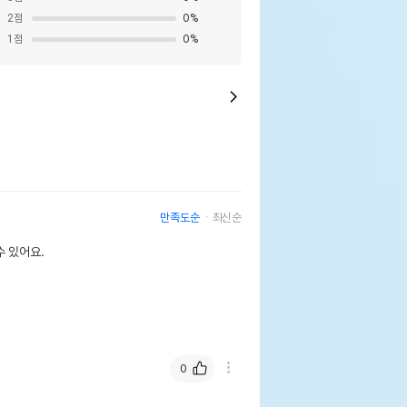
2
점
0
%
1
점
0
%
만족도순
최신순
 있어요.
0