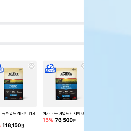
 독 어덜트 레시피 11.4
아카나 독 어덜트 레시피 6kg
아카나 독 프리런 덕 6
15%
76,500
15%
91,800
원
원
%
118,150
원