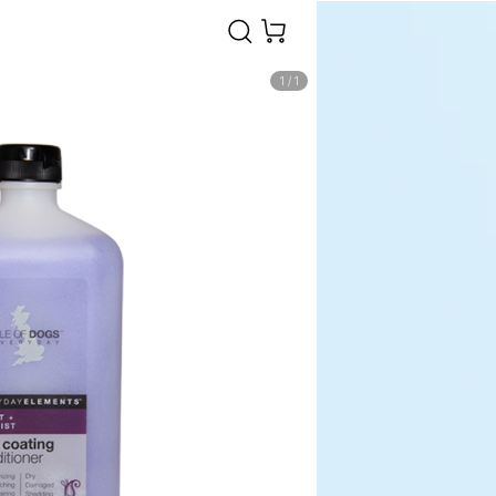
1
/
1