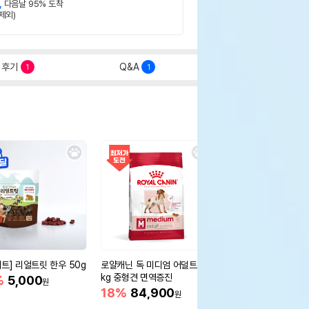
,
다음날 95% 도착
제외)
후기
Q&A
1
1
세트] 리얼트릿 한우 50g
로얄캐닌 독 미디엄 어덜트 10
오리젠 독 스몰브리드 4
kg 중형견 면역증진
%
5,000
15%
75,400
원
원
18%
84,900
원