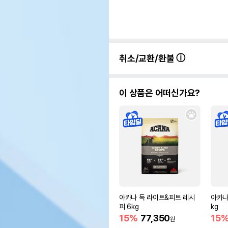
취소/교환/환불
이 상품은 어떠신가요?
아카나 독 라이트&피트 레시
아카나
피 6kg
kg
15%
77,350
15
원