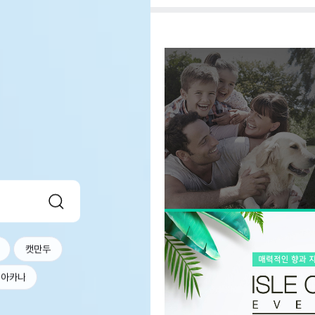
캣만두
아카나