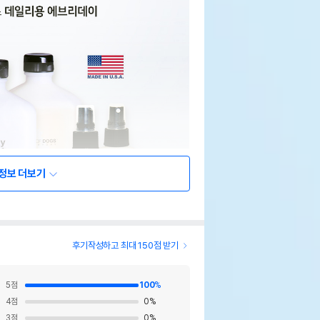
정보 더보기
후기작성하고 최대 150점 받기
5
점
100
%
4
점
0
%
3
점
0
%