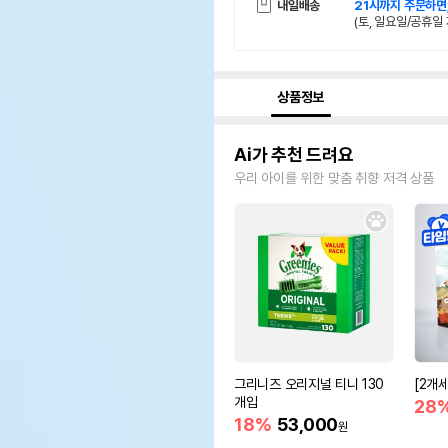
내일배송
21시까지 주문하면
(토, 일요일/공휴일 
상품정보
Ai가 추천 드려요
우리 아이를 위한 맞춤 취향 저격 상품
그리니즈 오리지널 티니 130
[2개
개입
28
18%
53,000
원