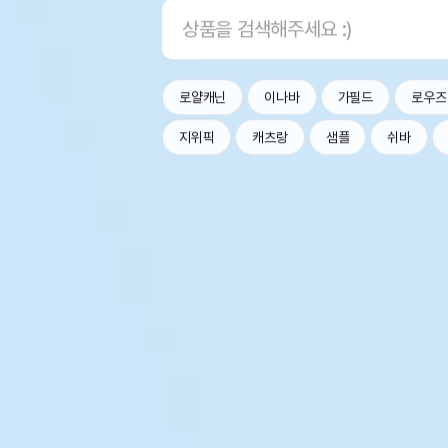
로얄캐닌
이나바
가필드
로우즈
지위픽
캐츠랑
샘플
쉬바