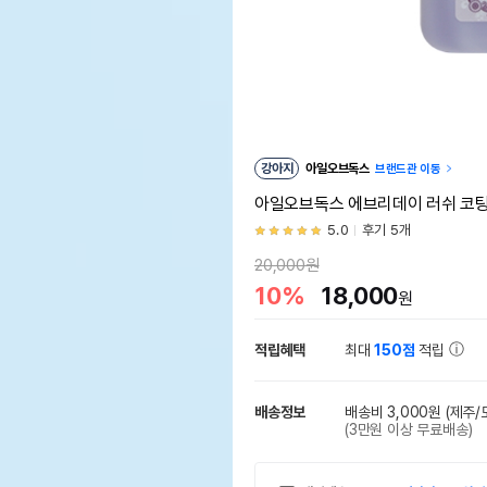
강아지
아일오브독스
브랜드관 이동
아일오브독스 에브리데이 러쉬 코팅 
5.0
후기 5개
20,000원
10%
18,000
원
적립혜택
최대
150점
적립
배송정보
배송비 3,000원
(제주/
(3만원 이상 무료배송)