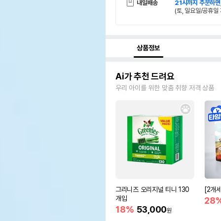
내일배송
21시까지 주문하면
(토, 일요일/공휴일 
상품정보
Ai가 추천 드려요
우리 아이를 위한 맞춤 취향 저격 상품
그리니즈 오리지널 티니 130
[2개
개입
28
18%
53,000
원