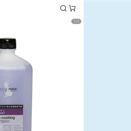
1
/
1