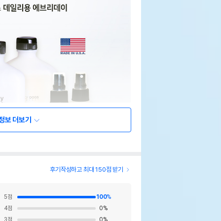
정보 더보기
후기작성하고 최대 150점 받기
5
점
100
%
4
점
0
%
3
점
0
%