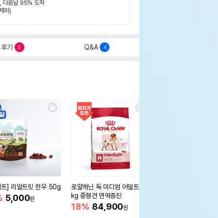
,
다음날 95% 도착
제외)
후기
Q&A
5
4
세트] 리얼트릿 한우 50g
로얄캐닌 독 미디엄 어덜트 10
오리젠 독 스몰브리드 4
kg 중형견 면역증진
%
5,000
15%
75,400
원
원
18%
84,900
원