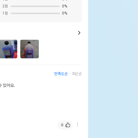
2
점
0
%
1
점
0
%
만족도순
최신순
 있어요.
0