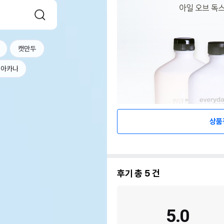
캣만두
아카나
상품
후기 총
5
건
5.0