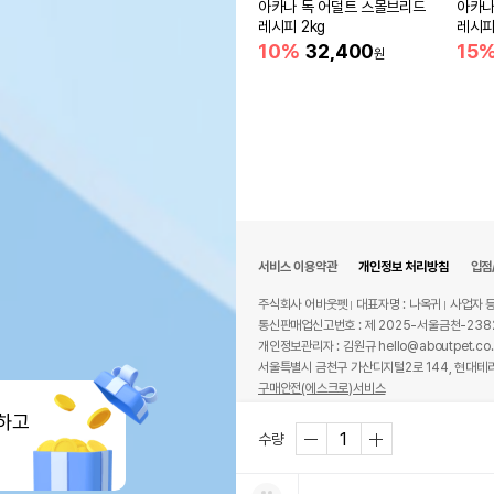
아카나 독 어덜트 스몰브리드
아카나
레시피 2kg
레시피
10%
32,400
15
원
서비스 이용약관
개인정보 처리방침
입점
주식회사 어바웃펫
대표자명 : 나옥귀
사업자 등
통신판매업신고번호 : 제 2025-서울금천-238
개인정보관리자 : 김원규 hello@aboutpet.co.
서울특별시 금천구 가산디지털2로 144, 현대테라
구매안전(에스크로)서비스
© copyright (c) www.aboutpet.co.kr all r
하고
수량