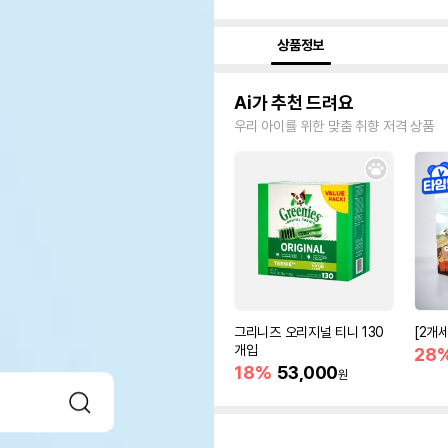
상품정보
Ai가 추천 드려요
우리 아이를 위한 맞춤 취향 저격 상품
그리니즈 오리지널 티니 130
[2개
개입
28
18%
53,000
원