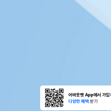
어바웃펫 App에서 가입
다양한 혜택
받기