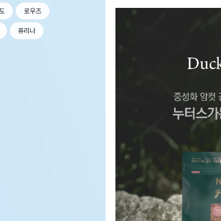
도
로우즈
퓨리나