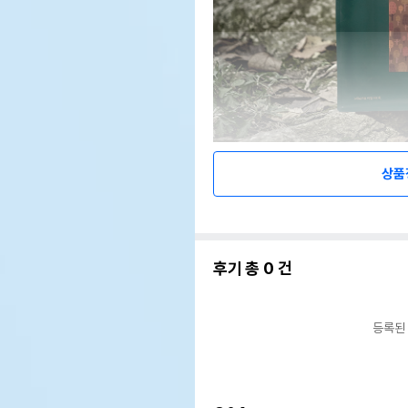
상품
후기 총
0
건
등록된