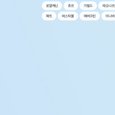
로얄캐닌
츄르
가필드
레오나르
매트
바스락볼
에버크린
이나바