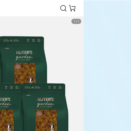
1
/
1