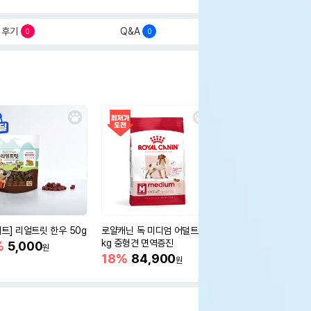
후기
Q&A
0
0
세트] 리얼트릿 한우 50g
로얄캐닌 독 미디엄 어덜트 10
오리젠 독 스몰브리드 4
kg 중형견 면역증진
%
5,000
15%
75,400
원
원
18%
84,900
원