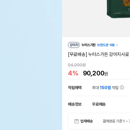
강아지
누터스가든
브랜드관 이동
[무료배송] 누터스가든 강아지사료 덕앤
94,900원
4%
90,200
원
적립혜택
최대
150점
적립
배송정보
무료배송
업체배송
결제완료 기준 1 ~