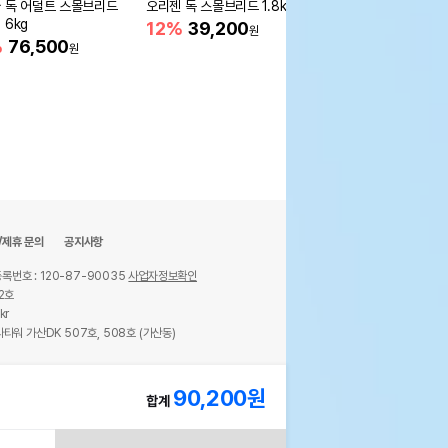
 독 어덜트 스몰브리드
오리젠 독 스몰브리드 1.8kg
오리젠 독 스몰브리드 4
 6kg
12%
39,200
15%
75,400
원
원
%
76,500
원
/제휴 문의
공지사항
록번호 : 120-87-90035
사업자정보확인
2호
kr
타워 가산DK 507호, 508호 (가산동)
ights reserved.
90,200
원
합계