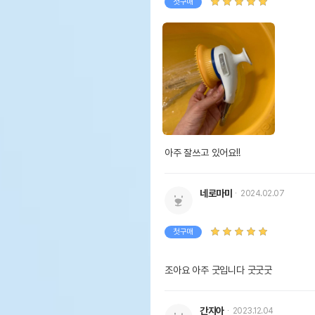
첫구매
품명 및 모델명
페스
법에 의한 인증,허가 등을
상품
받았음을 확인할수 있는 경우
그에 대한 사항
제조국 또는 원산지
대한
제조자,수입품의 경우
세종
수입자를 함께 표기
AS책임자와 전화번호 또는
어바웃
아주 잘쓰고 있어요!!
소비자상담 관련 전화번호
유통
네로마미
상품
2024.02.07
유통기한
단,
유통
첫구매
조아요 아주 굿입니다 굿굿굿
간지아
2023.12.04