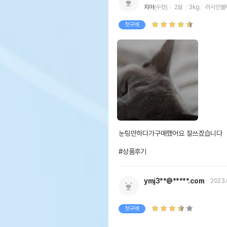
지아
(수컷)
2살
3kg
러시안블
첫구매
눈팅만하다가구매했어요 잘쓰겠습니다

#상품후기
ymj3**@*****.com
2023.
첫구매