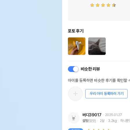
포토 후기
비슷한 리뷰
아이를 등록하면 비슷한 후기를 확인할 수
우리 아이 등록하러 가기
버디39017
2025.01.27
상품 필수 정보
설탕
(암컷)
2살
3.2kg
하나뿐