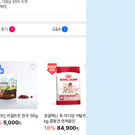
,
다음날 95% 도착
제외)
후기
Q&A
4
0
세트] 리얼트릿 한우 50g
로얄캐닌 독 미디엄 어덜트 10
오리젠 독 스몰브리드 4
kg 중형견 면역증진
%
5,000
15%
75,400
원
원
18%
84,900
원