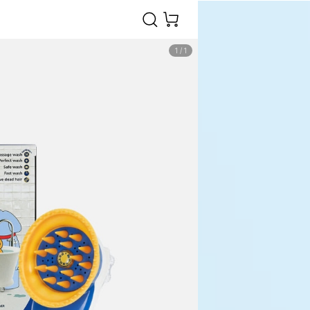
1
/
1