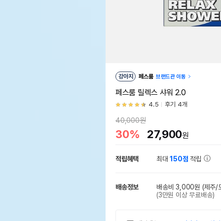
강아지
페스룸
브랜드관 이동
페스룸 릴렉스 샤워 2.0
4.5
후기 4개
40,000원
30%
27,900
원
적립혜택
최대
150점
적립
배송정보
배송비 3,000원
(제주/
(3만원 이상 무료배송)