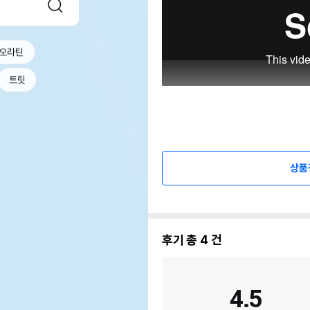
오라틴
트릿
상품
후기 총
4
건
4.5