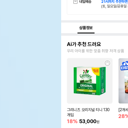
내일배송
21시까지 주문하면
(토, 일요일/공휴일 
상품정보
Ai가 추천 드려요
우리 아이를 위한 맞춤 취향 저격 상품
그리니즈 오리지널 티니 130
[2개
개입
28
18%
53,000
원