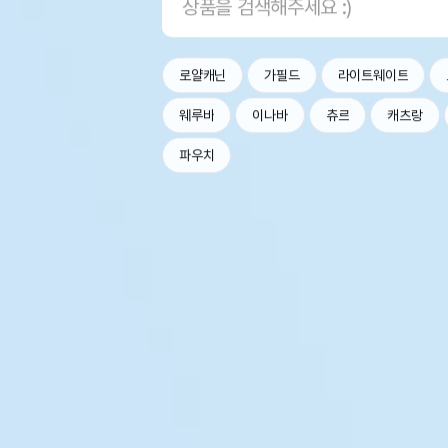
로얄캐닌
가필드
라이트웨이트
웨루바
이나바
츄르
캐츠랑
파우치