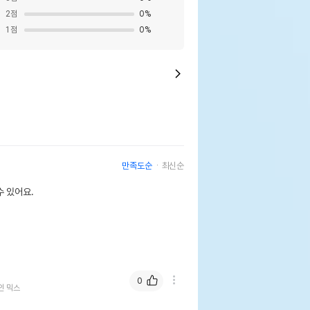
2
점
0
%
1
점
0
%
만족도순
최신순
 있어요.
0
인 믹스