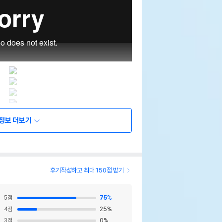
정보 더보기
후기작성하고 최대 150점 받기
5
점
75
%
4
점
25
%
3
점
0
%