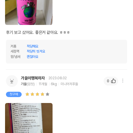
후기 보고 샀어요. 좋은거 같아요. ㅎㅎㅎ
거품
적당해요
세정력
적당히 씻겨요
향/냄새
괜찮아요
가을이행복하자
2023.08.02
0
가을
(암컷)
11개월
6kg
미니어처푸들
첫구매