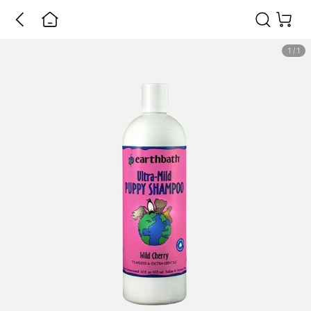
1
/
1