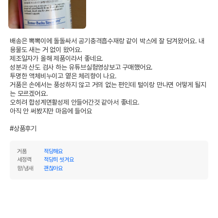
배송은 뽁뽁이에 돌돌싸서 공기충격흡수재랑 같이 박스에 잘 담겨왔어요. 내
용물도 새는 거 없이 왔어요.

제조일자가 올해 제품이라서 좋네요.

성분과 산도 검사 하는 유튜브실험영상보고 구매했어요. 

투명한 액체비누이고 옅은 체리향이 나요.

거품은 손에서는 풍성하지 않고 거의 없는 편인데 털이랑 만나면 어떻게 될지
는 모르겠어요.

오히려 합성계면활성제 안들어간것 같아서 좋네요.

아직 안 써봤지만 마음에 들어요

#상품후기
거품
적당해요
세정력
적당히 씻겨요
향/냄새
괜찮아요