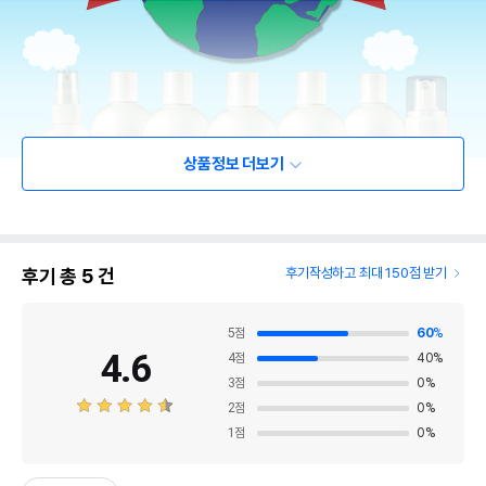
상품정보 더보기
후기 총
5
건
후기작성하고 최대 150점 받기
5
점
60
%
4.6
4
점
40
%
3
점
0
%
2
점
0
%
1
점
0
%