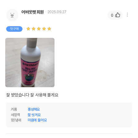
어바웃펫 회원
2025.09.27
0
첫구매
잘 받았습니다 잘 사용해 볼게요
거품
풍성해요
세정력
잘 씻겨요
향/냄새
마음에 들어요