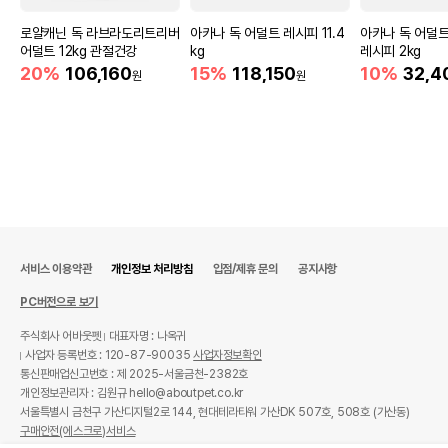
로얄캐닌 독 라브라도리트리버
아카나 독 어덜트 레시피 11.4
아카나 독 어덜
어덜트 12kg 관절건강
kg
레시피 2kg
20%
106,160
15%
118,150
10%
32,4
원
원
서비스 이용약관
개인정보 처리방침
입점/제휴 문의
공지사항
PC버전으로 보기
주식회사 어바웃펫
대표자명 : 나옥귀
사업자 등록번호 : 120-87-90035
사업자정보확인
통신판매업신고번호 : 제 2025-서울금천-2382호
개인정보관리자 : 김원규 hello@aboutpet.co.kr
서울특별시 금천구 가산디지털2로 144, 현대테라타워 가산DK 507호, 508호 (가산동)
구매안전(에스크로)서비스