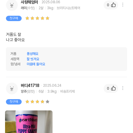
사랑해엄마
2025.08.06
0
래미
(수컷)
2살
3kg
브리티시쇼트헤어
첫구매
거품도 잘

나고 좋아요
거품
풍성해요
세정력
잘 씻겨요
향/냄새
마음에 들어요
버디41718
2025.06.24
0
앙쥬
(암컷)
6살
3.9kg
비숑프리제
첫구매