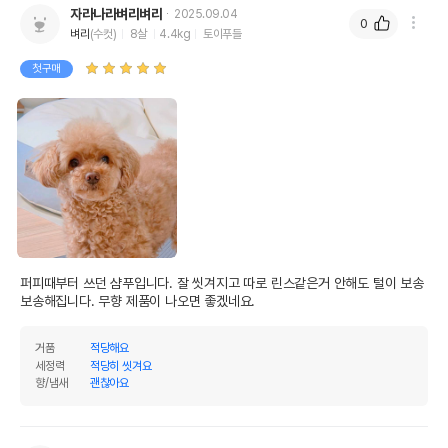
자라나라벼리벼리
2025.09.04
0
벼리
(수컷)
8살
4.4kg
토이푸들
첫구매
퍼피때부터 쓰던 샴푸입니다. 잘 씻겨지고 따로 린스같은거 안해도 털이 보송
보송해집니다. 무향 제품이 나오면 좋겠네요.
거품
적당해요
세정력
적당히 씻겨요
향/냄새
괜찮아요