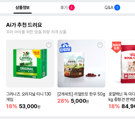
상품정보
후기
Q&A
5
0
Ai가 추천 드려요
우리 아이를 위한 맞춤 취향 저격 상품
그리니즈 오리지널 티니 130
[2개세트] 리얼트릿 한우 50g
로얄캐닌 독 미디
개입
kg 중형견 면역
28%
5,000
원
18%
53,000
18%
84,9
원