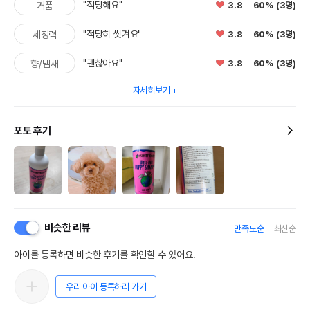
"적당해요"
3.8
60% (3명)
거품
"적당히 씻겨요"
3.8
60% (3명)
세정력
"괜찮아요"
3.8
60% (3명)
향/냄새
자세히보기
포토 후기
비슷한 리뷰
만족도순
최신순
아이를 등록하면 비슷한 후기를 확인할 수 있어요.
우리 아이 등록하러 가기