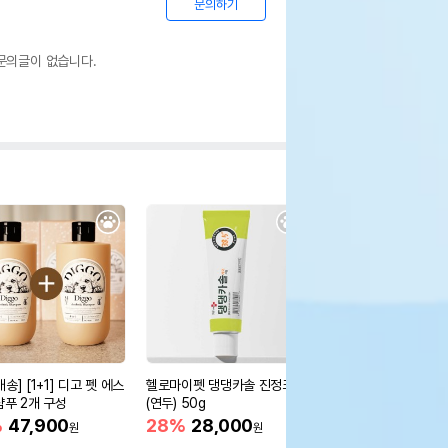
문의하기
문의글이 없습니다.
송] [1+1] 디고 펫 에스
헬로마이펫 댕댕카솔 진정크림
하이리틀 소프트 클라우
샴푸 2개 구성
(연두) 50g
올
%
47,900
28%
28,000
36%
15,900
원
원
원