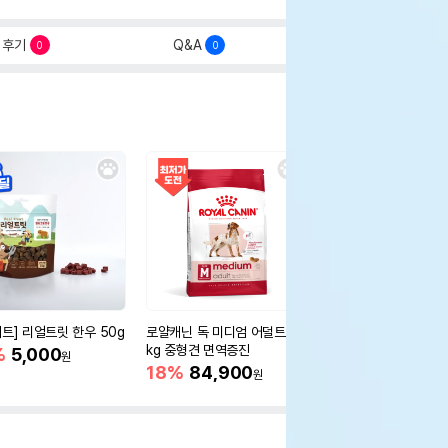
후기
Q&A
0
0
세트] 리얼트릿 한우 50g
로얄캐닌 독 미디엄 어덜트 10
오리젠 독 스몰브리드 4
kg 중형견 면역증진
%
5,000
15%
75,400
원
원
18%
84,900
원