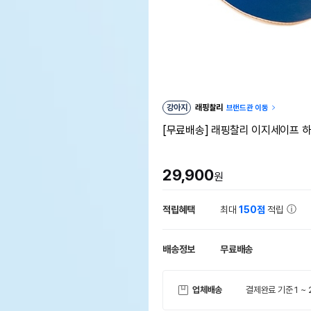
강아지
래핑찰리
브랜드관 이동
[무료배송] 래핑찰리 이지세이프 하
29,900
원
적립혜택
최대
150점
적립
배송정보
무료배송
업체배송
결제완료 기준 1 ~