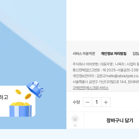
서비스 이용약관
개인정보 처리방침
입점
주식회사 어바웃펫
대표자명 : 나옥귀
사업자 등
통신판매업신고번호 : 제 2025-서울금천-238
개인정보관리자 : 김원규 hello@aboutpet.co.
서울특별시 금천구 가산디지털2로 144, 현대테라
구매안전(에스크로)서비스
© copyright (c) www.aboutpet.co.kr all r
하고
수량
장바구니 담기
찜