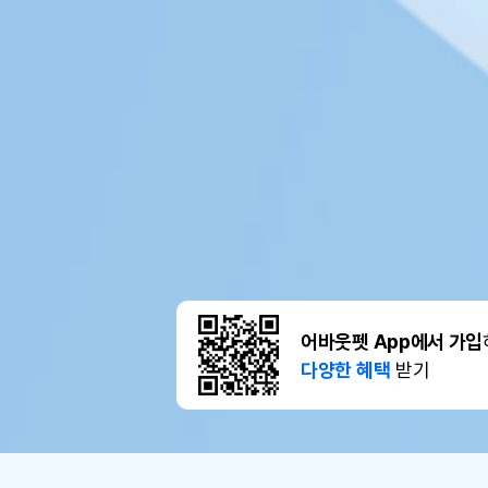
어바웃펫 App에서 가입
다양한 혜택
받기