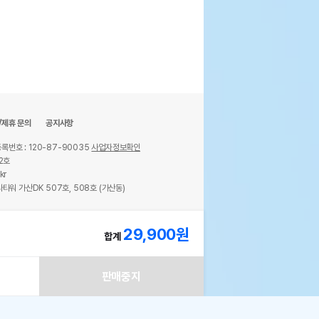
/제휴 문의
공지사항
록번호 : 120-87-90035
사업자정보확인
2호
kr
타워 가산DK 507호, 508호 (가산동)
ights reserved.
29,900
원
합계
판매중지