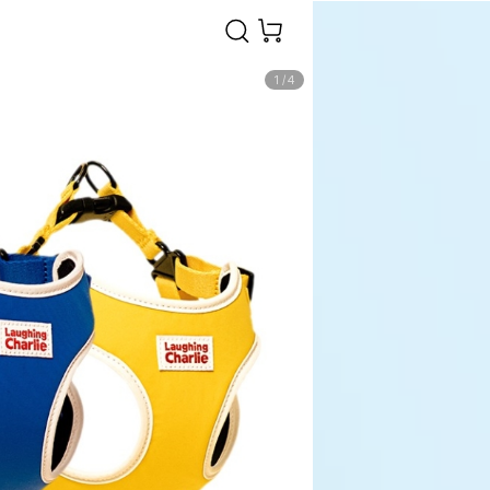
1
/
4