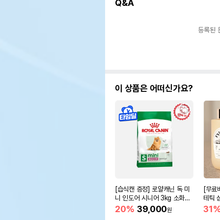
Q&A
등록된 
이 상품은 어떠신가요?
[습식캔 증정] 로얄캐닌 독 미
[무료배
니 인도어 시니어 3kg 소화도
테틱 
움
20%
39,000
31
원