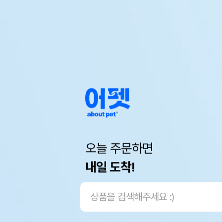
오늘 주문하면
내일 도착!