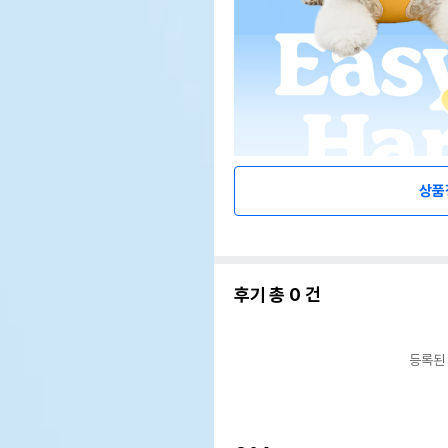
상품
후기 총
0
건
등록된