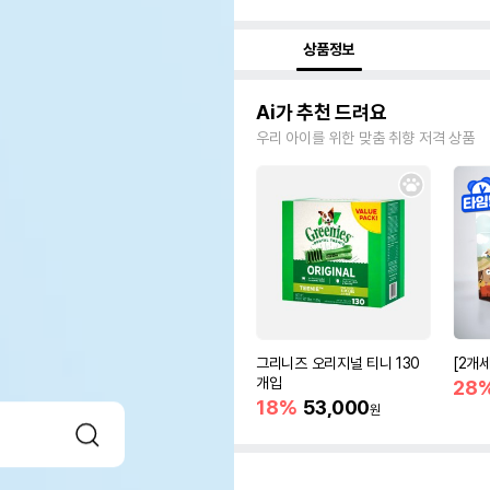
상품정보
Ai가 추천 드려요
우리 아이를 위한 맞춤 취향 저격 상품
그리니즈 오리지널 티니 130
[2개
개입
28
18%
53,000
원