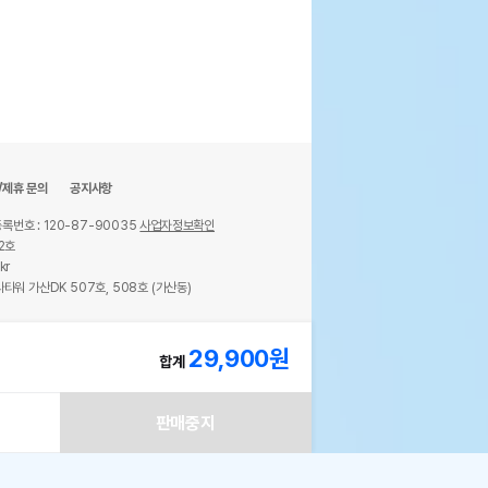
/제휴 문의
공지사항
록번호 : 120-87-90035
사업자정보확인
2호
kr
타워 가산DK 507호, 508호 (가산동)
ights reserved.
29,900
원
합계
판매중지