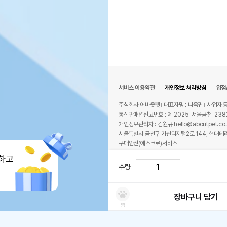
서비스 이용약관
개인정보 처리방침
입점
주식회사 어바웃펫
대표자명 : 나옥귀
사업자 등
통신판매업신고번호 : 제 2025-서울금천-238
개인정보관리자 : 김원규 hello@aboutpet.co.
서울특별시 금천구 가산디지털2로 144, 현대테라
구매안전(에스크로)서비스
© copyright (c) www.aboutpet.co.kr all r
하고
수량
장바구니 담기
찜