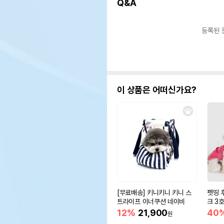
Q&A
등록된 
이 상품은 어떠신가요?
[무료배송] 키니키니 키니 스
펫띵 
트라이프 이너쿠션 네이비
크 3
12%
21,900
40
원