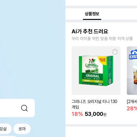
상품정보
Ai가 추천 드려요
우리 아이를 위한 맞춤 취향 저격 상품
그리니즈 오리지널 티니 130
[2개
개입
28
18%
53,000
원
텅살
로마