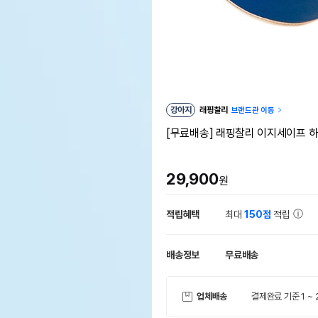
강아지
래핑찰리
브랜드관 이동
[무료배송] 래핑찰리 이지세이프 하
29,900
원
적립혜택
최대
150점
적립
배송정보
무료배송
업체배송
결제완료 기준 1 ~