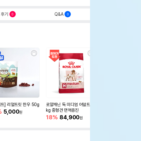
후기
Q&A
0
0
세트] 리얼트릿 한우 50g
로얄캐닌 독 미디엄 어덜트 10
오리젠 독 스몰브리드 4
kg 중형견 면역증진
%
5,000
15%
75,400
원
원
18%
84,900
원