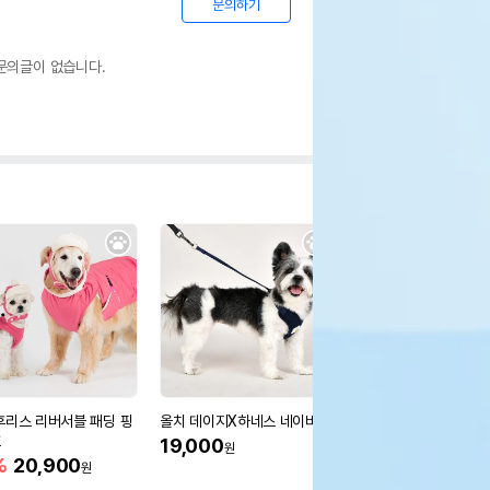
문의하기
문의글이 없습니다.
후리스 리버서블 패딩 핑
올치 데이지X하네스 네이비
러프웨어 프론트레인지
호
트와일라잇그레이
19,000
원
%
20,900
8%
62,000
원
원