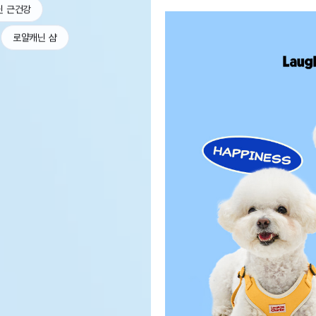
닌 근건강
로얄캐닌 샴