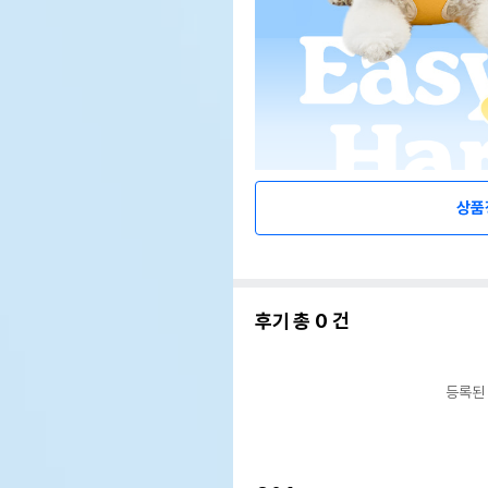
상품
후기 총
0
건
등록된