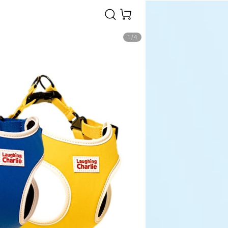
1
/
4