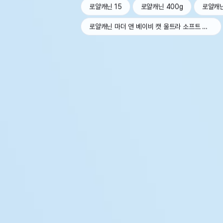
로얄캐닌 15
로얄캐닌 400g
로얄캐
로얄캐닌 마더 앤 베이비 캣 울트라 소프트 무스 트레이 100g