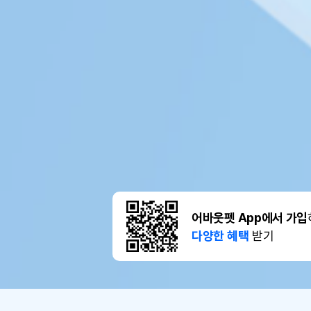
어바웃펫 App에서 가입
다양한 혜택
받기