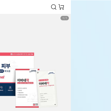
1
/
1