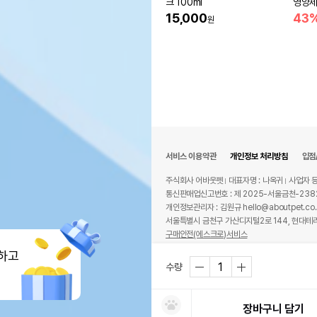
크 100ml
영양제 
15,000
43
원
서비스 이용약관
개인정보 처리방침
입점
주식회사 어바웃펫
대표자명 : 나옥귀
사업자 등
통신판매업신고번호 : 제 2025-서울금천-238
개인정보관리자 : 김원규 hello@aboutpet.co.
서울특별시 금천구 가산디지털2로 144, 현대테라
구매안전(에스크로)서비스
© copyright (c) www.aboutpet.co.kr all r
하고
수량
장바구니 담기