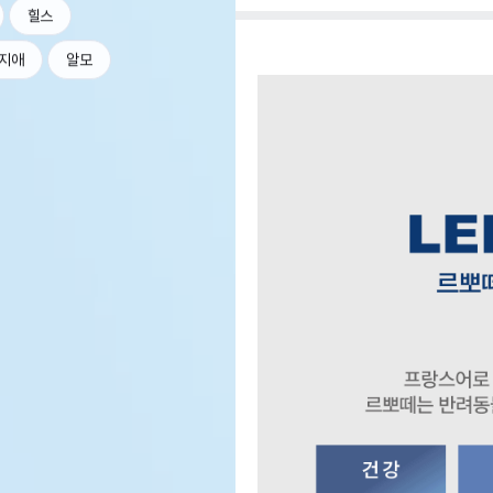
힐스
지애
알모