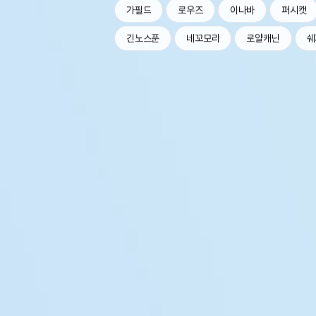
가필드
로우즈
이나바
퍼시캣
긴노스푼
네꼬모리
로얄캐닌
쉐