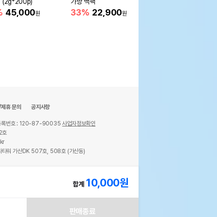
(2g*200p)
가방 백팩
이
%
45,000
33%
22,900
9%
56,000
원
원
원
/제휴 문의
공지사항
록번호 : 120-87-90035
사업자정보확인
2호
kr
타워 가산DK 507호, 508호 (가산동)
ights reserved.
10,000
원
합계
판매종료