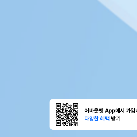
어바웃펫 App에서 가입
다양한 혜택
받기