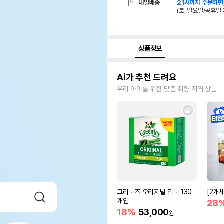
내일배송
21시까지 주문하면
(토, 일요일/공휴일 
상품정보
Ai가 추천 드려요
우리 아이를 위한 맞춤 취향 저격 상품
그리니즈 오리지널 티니 130
[2개
개입
28
18%
53,000
원