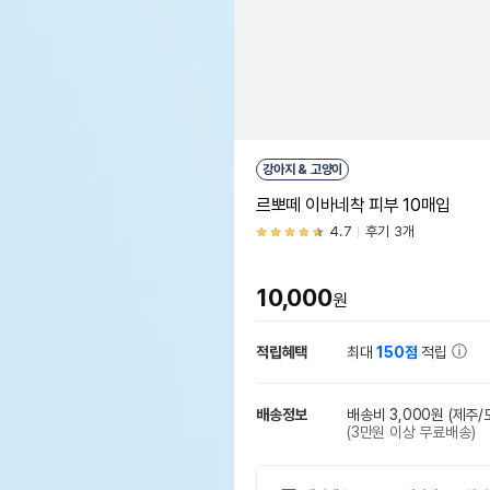
강아지 & 고양이
르뽀떼 이바네착 피부 10매입
4.7
후기 3개
10,000
원
적립혜택
최대
150점
적립
배송정보
배송비 3,000원
(제주/
(3만원 이상 무료배송)