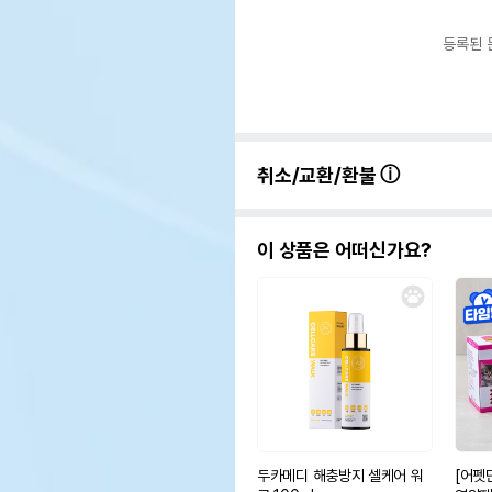
등록된 
취소/교환/환불
이 상품은 어떠신가요?
두카메디 해충방지 셀케어 워
[어펫