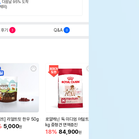
,
다음날 95% 도착
제외)
후기
Q&A
3
0
세트] 리얼트릿 한우 50g
로얄캐닌 독 미디엄 어덜트 10
오리젠 독 스몰브리드 4
kg 중형견 면역증진
%
5,000
15%
75,400
원
원
18%
84,900
원